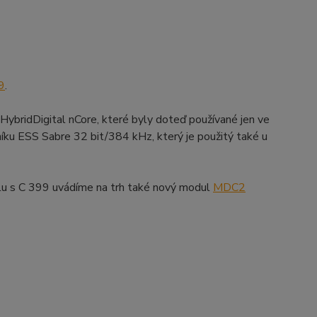
9
.
HybridDigital nCore, které byly doteď používané jen ve
íku ESS Sabre 32 bit/384 kHz, který je použitý také u
lu s C 399 uvádíme na trh také nový modul
MDC2