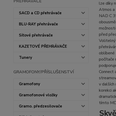
PŘEHRÁVAČE
lze díky
Atmos a d
SACD a CD přehrávače
NAD C 39
obousměr
BLU-RAY přehrávače
možnosti 
před pře
Síťové přehrávače
Voliteln
KAZETOVÉ PŘEHRÁVAČE
přehrává
oblíbené 
Tunery
počítače 
podporuj
Connect 
GRAMOFONY/PŘÍSLUŠENSTVÍ
streamov
Gramofony
v dalších
korekci a
Gramofonové vložky
dramatick
tímto MD
Gramo. předzesilovače
Skvě