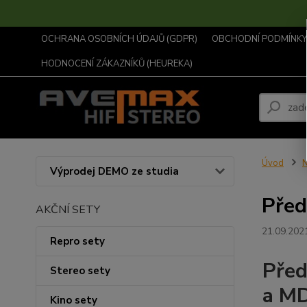
OCHRANA OSOBNÍCH ÚDAJŮ (GDPR)
OBCHODNÍ PODMÍNKY .
HODNOCENÍ ZÁKAZNÍKŮ (HEUREKA)
Úvod
N
Výprodej DEMO ze studia
Pře
AKČNÍ SETY
21.09.202
Repro sety
Pře
Stereo sety
a M
Kino sety