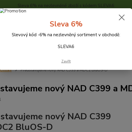
Sleva 6% na nezlevněné zboží s kódem SLEVA6
..
KONTAKTY
O NÁS
POPTÁVKA ZBOŽÍ - KALKULACE
Sleva 6%
Slevový kód -6% na nezlevněný sortiment v obchodě:
Hledat
SLEVA6
Zavřít
ovinky
Představujeme nový NAD C399 a MDC2 BluOS-D
dstavujeme nový NAD C399 a M
1
dstavujeme nový NAD C399
DC2 BluOS-D