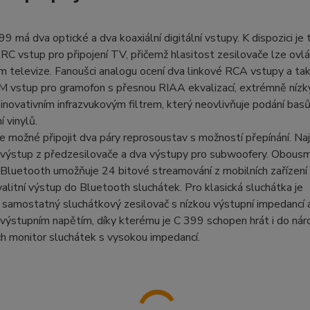
 má dva optické a dva koaxiální digitální vstupy. K dispozici je 
 vstup pro připojení TV, přičemž hlasitost zesilovače lze ovl
 televize. Fanoušci analogu ocení dva linkové RCA vstupy a ta
 vstup pro gramofon s přesnou RIAA ekvalizací, extrémně níz
novativním infrazvukovým filtrem, který neovlivňuje podání basů
í vinylů.
e možné připojit dva páry reprosoustav s možností přepínání. N
 výstup z předzesilovače a dva výstupy pro subwoofery. Obous
Bluetooth umožňuje 24 bitové streamování z mobilních zařízení
alitní výstup do Bluetooth sluchátek. Pro klasická sluchátka je
 samostatný sluchátkový zesilovač s nízkou výstupní impedancí 
ýstupním napětím, díky kterému je C 399 schopen hrát i do nár
h monitor sluchátek s vysokou impedancí.