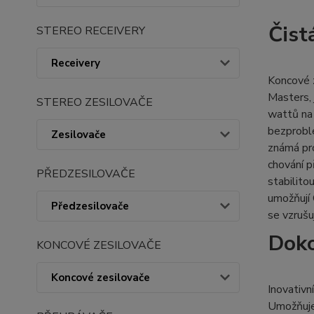
Čistá
STEREO RECEIVERY
Receivery
Koncové 
Masters, 
STEREO ZESILOVAČE
wattů na
bezproblé
Zesilovače
známá pro
chování p
PŘEDZESILOVAČE
stabilito
umožňují 
Předzesilovače
se vzrušu
Doko
KONCOVÉ ZESILOVAČE
Koncové zesilovače
Inovativ
Umožňuje