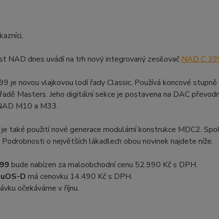
kazníci,
st NAD dnes uvádí na trh nový integrovaný zesilovač
NAD C 39
 je novou vlajkovou lodí řady Classic. Používá koncové stupně 
řadě Masters. Jeho digitální sekce je postavena na DAC převodn
NAD M10 a M33.
 je také použití nové generace modulární konstrukce MDC2. Spo
. Podrobnosti o největších lákadlech obou novinek najdete níže.
399
bude nabízen za maloobchodní cenu 52.990 Kč s DPH.
luOS-D
má cenovku 14.490 Kč s DPH.
ávku očekáváme v říjnu.