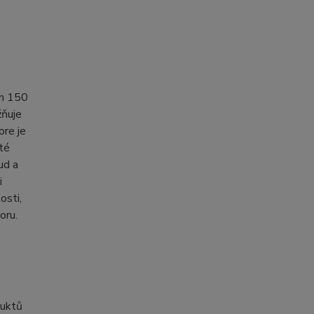
on 150
žňuje
ore je
té
ud a
i
osti,
oru.
duktů