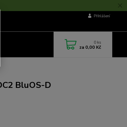
Přihlášení
0
ks
za
0,00 Kč
DC2 BluOS-D