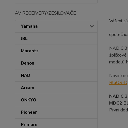
AV RECEIVERY/ZESILOVAČE
Vážení zá
Yamaha
společno
JBL
NAD C 399
Marantz
špičkové 
modelů 
Denon
NAD
Novinkou
BluOS-D
Arcam
NAD C 
ONKYO
MDC2 B
První dod
Pioneer
Primare