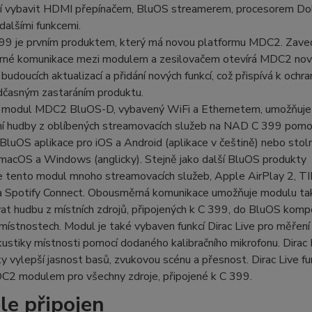
 ní vybavit HDMI přepínačem, BluOS streamerem, procesorem Do
alšími funkcemi.
9 je prvním produktem, který má novou platformu MDC2. Zav
né komunikace mezi modulem a zesilovačem otevírá MDC2 no
budoucích aktualizací a přidání nových funkcí, což přispívá k ochr
dčasným zastaráním produktu.
ý modul MDC2 BluOS-D, vybavený WiFi a Ethernetem, umožňuje
ní hudby z oblíbených streamovacích služeb na NAD C 399 pomo
BluOS aplikace pro iOS a Android (aplikace v češtině) nebo stoln
macOS a Windows (anglicky). Stejně jako další BluOS produkty
e tento modul mnoho streamovacích služeb, Apple AirPlay 2, T
a Spotify Connect. Obousměrná komunikace umožňuje modulu ta
at hudbu z místních zdrojů, připojených k C 399, do BluOS kom
 místnostech. Modul je také vybaven funkcí Dirac Live pro měření
kustiky místnosti pomocí dodaného kalibračního mikrofonu. Dirac 
y vylepší jasnost basů, zvukovou scénu a přesnost. Dirac Live fu
C2 modulem pro všechny zdroje, připojené k C 399.
le připojen