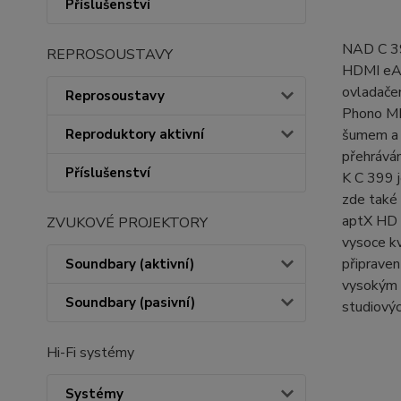
Příslušenství
NAD C 399
REPROSOUSTAVY
HDMI eARC
ovladačem
Reprosoustavy
Phono MM
Reproduktory aktivní
šumem a i
přehráván
Příslušenství
K C 399 j
zde také
aptX HD 
ZVUKOVÉ PROJEKTORY
vysoce kv
připraven
Soundbary (aktivní)
vysokým v
Soundbary (pasivní)
studiovýc
Hi-Fi systémy
Systémy