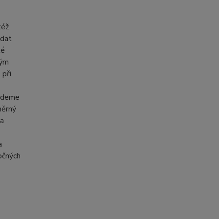
též
ádat
ké
kým
 při
ajdeme
měrný
 a
a
očných