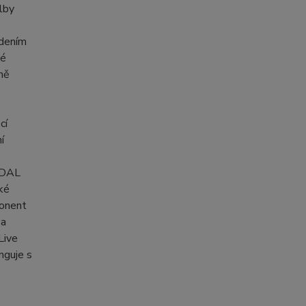
lby
edením
vé
aně
cí
í
IDAL
ké
ponent
 a
Live
nguje s