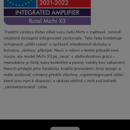
Tradiční výrobce Rotel oživil svou řadu Michi o zajímavé, cenově
relativně dostupné integrované zesilovače. Tato řada kombinuje
schopnost „uřídit cokoli“ s rychlostí, intuitivností obsluhy a
bohatou „sbírkou“ přípojek. Navíc o výkon v tomto případě není
nouze, ale model Michi X3 jej „nese“ s obdivuhodnou grácií –
reprodukce je čistá, basy konkrétní a pevné, vokály bez zabarvení.
Navrch přidejte jeho flexibilitu, kvalitu provedení i čistý design a
máte zesilovač schopný předčit všechny „superintegrované siliče“,
které jsou nyní k dispozici, a ukázat většině z nich svá bohatě
„okonektorovaná“ záda.