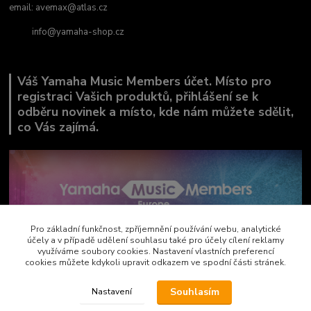
email:
avemax@atlas.cz
info@yamaha-shop.cz
Váš Yamaha Music Members účet. Místo pro
registraci Vašich produktů, přihlášení se k
odběru novinek a místo, kde nám můžete sdělit,
co Vás zajímá.
Pro základní funkčnost, zpříjemnění používání webu, analytické
účely a v případě udělení souhlasu také pro účely cílení reklamy
využíváme soubory cookies. Nastavení vlastních preferencí
cookies můžete kdykoli upravit odkazem ve spodní části stránek.
Souhlasím
Nastavení