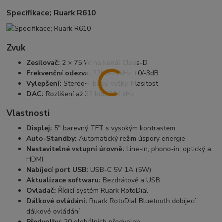
Specifikace; Ruark R610
Zvuk
Zesilovač:
2 × 75 W na kanál Class-D
Frekvenční odezva:
22Hz-22kHz +0/-3dB
Vylepšení:
Stereo+, basy, výšky, hlasitost
DAC:
Rozlišení až 32 bitů/384 kHz
Vlastnosti
Displej:
5″ barevný TFT s vysokým kontrastem
Auto-Standby:
Automatický režim úspory energie
Nastavitelné vstupní úrovně:
Line-in, phono-in, optický a
HDMI
Nabíjecí port USB:
USB-C 5V 1A (5W)
Aktualizace softwaru:
Bezdrátově a USB
Ovladač:
Řídicí systém Ruark RotoDial
Dálkové ovládání:
Ruark RotoDial Bluetooth dobíjecí
dálkové ovládání
Předvolby:
20 globálních předvoleb