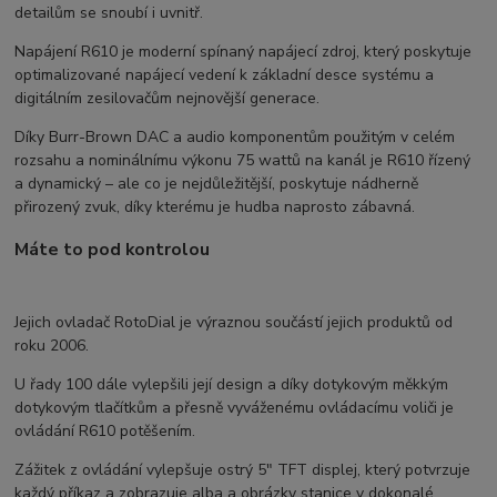
detailům se snoubí i uvnitř.
Napájení R610 je moderní spínaný napájecí zdroj, který poskytuje
optimalizované napájecí vedení k základní desce systému a
digitálním zesilovačům nejnovější generace.
Díky Burr-Brown DAC a audio komponentům použitým v celém
rozsahu a nominálnímu výkonu 75 wattů na kanál je R610 řízený
a dynamický – ale co je nejdůležitější, poskytuje nádherně
přirozený zvuk, díky kterému je hudba naprosto zábavná.
Máte to pod kontrolou
Jejich ovladač RotoDial je výraznou součástí jejich produktů od
roku 2006.
U řady 100 dále vylepšili její design a díky dotykovým měkkým
dotykovým tlačítkům a přesně vyváženému ovládacímu voliči je
ovládání R610 potěšením.
Zážitek z ovládání vylepšuje ostrý 5″ TFT displej, který potvrzuje
každý příkaz a zobrazuje alba a obrázky stanice v dokonalé