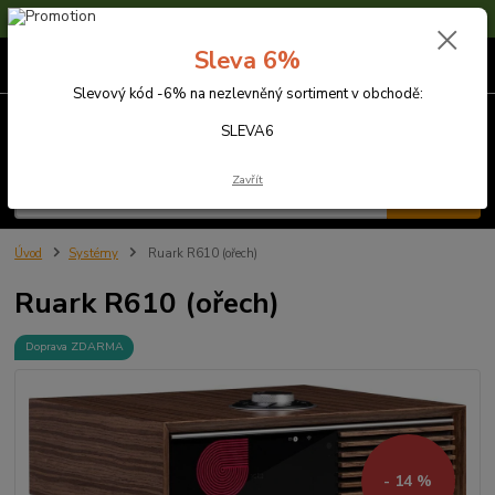
Sleva 6% na nezlevněné zboží s kódem SLEVA6
Sleva 6%
0
ks
za
0,00 Kč
Slevový kód -6% na nezlevněný sortiment v obchodě:
Menu
SLEVA6
Zavřít
Hledat
Úvod
Systémy
Ruark R610 (ořech)
Ruark R610 (ořech)
Doprava ZDARMA
- 14 %