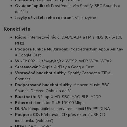
Ovládání aplikací:
Prostřednictvím Spotify, BBC Sounds a
dalších
Jazyky uživatelského rozhraní:
Vícejazyčné
Konektivita
Rádio:
internetové rádio, DAB/DAB+ a FM s RDS (87,5-108
MHz)
Podpora funkce Multiroom:
Prostřednictvím Apple AirPlay
a Google Cast
Wi-Fi:
802.11 a/b/g/n/ac/ax, WPS2, WEP, WPA, WPA2
Streamování:
Apple AirPlay a Google Cast
Vestavěné hudební služby:
Spotify Connect a TIDAL
Connect
Podporované hudební služby:
Amazon Music, BBC
Sounds, Deezer, Qobuz a další
Bluetooth:
5.1, aptX HD, SBC, AAC, BLE, A2DP
Ethernet:
konektor RJ45 10/100 Mbps
DLNA:
Kompatibilní se serverem médií UPnP™ DLNA
Podpora CD:
Přehrávání CD přes externí USB CD
mechaniku (volitelně)
HDMI:
ARC a eARC