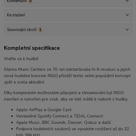
Komentáře
0
Ke stažení
Související zboží
1
Kompletní specifikace
Vraťte se k hudbě
Stereo Music Centers ze 70. let odstartovala hi-fi revoluci a jejich
nová hudební konzole R610 přináší tento velmi populární koncept
zpět a zcela aktuální.
Díky komplexním možnostem připojení a streamování byl R610
navržen a vytvořen pro zvuk, aby se lidé vrátili k radosti z hudby.
Apple AirPlay a Google Cast
Vestavěné Spotify Connect a TIDAL Connect
Apple Music, BBC Sounds, Deezer, Qobuz a další
Podpora hudebních souborů ve vysokém rozlišení až do 32
bitů 384 kHz