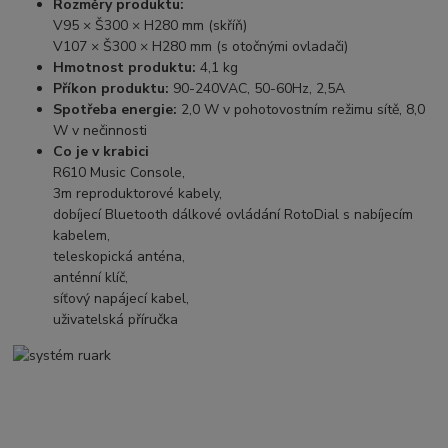
Rozměry produktu:
V95 × Š300 × H280 mm (skříň)
V107 × Š300 × H280 mm (s otočnými ovladači)
Hmotnost produktu:
4,1 kg
Příkon produktu:
90-240VAC, 50-60Hz, 2,5A
Spotřeba energie:
2,0 W v pohotovostním režimu sítě, 8,0
W v nečinnosti
Co je v krabici
R610 Music Console,
3m reproduktorové kabely,
dobíjecí Bluetooth dálkové ovládání RotoDial s nabíjecím
kabelem,
teleskopická anténa,
anténní klíč,
síťový napájecí kabel,
uživatelská příručka