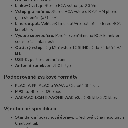
Linkový vstup:
Stereo RCA vstup (až 2,3 Vrms)
Vstup gramofonu:
Stereo RCA vstup s RIAA MM phono
gain stupněm (až 8 mV)
Line-output:
Volitelný Line-out/Pre-out, přes stereo RCA
konektory
Výstup subwooferu:
Plnofrekvenční mono RCA konektor
související s hlasitostí
Optický vstup:
Digitální vstup TOSLINK až do 24 bitů 192
kHz
USB-C:
port pro přehrávání
Anténní konektor:
75Ω F-typ
Podporované zvukové formáty
FLAC, AIFF, ALAC a WAV:
až 32 bitů 384 kHz
MP3:
až 48 kHz 320 kbps
AAC/AAC-LC/HE-AAC/HE-AAC v2:
až 96 kHz 320 kbps
Všeobecné specifikace
Standardní povrchové úpravy:
Ořechová dýha nebo Satin
Charcoal lak