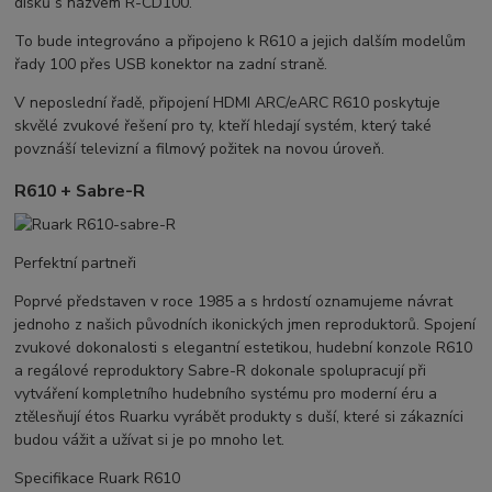
disků s názvem R-CD100.
To bude integrováno a připojeno k R610 a jejich dalším modelům
řady 100 přes USB konektor na zadní straně.
V neposlední řadě, připojení HDMI ARC/eARC R610 poskytuje
skvělé zvukové řešení pro ty, kteří hledají systém, který také
povznáší televizní a filmový požitek na novou úroveň.
R610 + Sabre-R
Perfektní partneři
Poprvé představen v roce 1985 a s hrdostí oznamujeme návrat
jednoho z našich původních ikonických jmen reproduktorů. Spojení
zvukové dokonalosti s elegantní estetikou, hudební konzole R610
a regálové reproduktory Sabre-R dokonale spolupracují při
vytváření kompletního hudebního systému pro moderní éru a
ztělesňují étos Ruarku vyrábět produkty s duší, které si zákazníci
budou vážit a užívat si je po mnoho let.
Specifikace Ruark R610