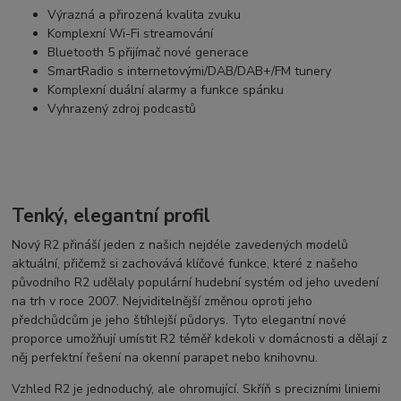
Výrazná a přirozená kvalita zvuku
Komplexní Wi-Fi streamování
Bluetooth 5 přijímač nové generace
SmartRadio s
internetovými/DAB/DAB+/FM
tunery
Komplexní duální alarmy a funkce spánku
Vyhrazený zdroj podcastů
Tenký, elegantní profil
Nový R2 přináší jeden z našich nejdéle zavedených modelů
aktuální, přičemž si zachovává klíčové funkce, které z našeho
původního R2 udělaly populární hudební systém od jeho uvedení
na trh v roce 2007. Nejviditelnější změnou oproti jeho
předchůdcům je jeho štíhlejší půdorys. Tyto elegantní nové
proporce umožňují umístit R2 téměř kdekoli v domácnosti a dělají z
něj perfektní řešení na okenní parapet nebo knihovnu.
Vzhled R2 je jednoduchý, ale ohromující. Skříň s precizními liniemi