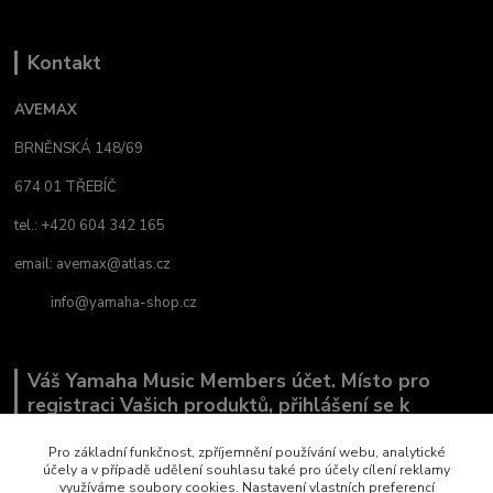
Kontakt
AVEMAX
BRNĚNSKÁ 148/69
674 01 TŘEBÍČ
tel.: +420 604 342 165
email:
avemax@atlas.cz
info@yamaha-shop.cz
Váš Yamaha Music Members účet. Místo pro
registraci Vašich produktů, přihlášení se k
odběru novinek a místo, kde nám můžete sdělit,
co Vás zajímá.
Pro základní funkčnost, zpříjemnění používání webu, analytické
účely a v případě udělení souhlasu také pro účely cílení reklamy
využíváme soubory cookies. Nastavení vlastních preferencí