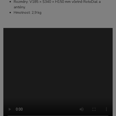
Rozměry:
V185 × Š340 × H150 mm
včetně RotoDial a
antény.
Hmotnost: 2,9 kg