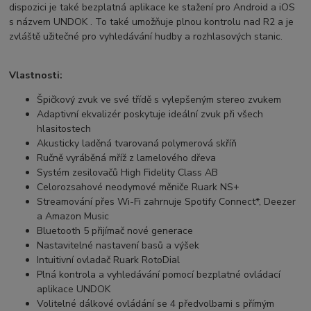
dispozici je také bezplatná aplikace ke stažení pro
Android a iOS
s názvem UNDOK
. To také umožňuje plnou kontrolu nad R2 a je
zvláště užitečné pro vyhledávání hudby a rozhlasových stanic.
Vlastnosti:
Špičkový zvuk ve své třídě s vylepšeným stereo zvukem
Adaptivní ekvalizér poskytuje ideální zvuk při všech
hlasitostech
Akusticky laděná tvarovaná polymerová skříň
Ručně vyráběná mříž z lamelového dřeva
Systém zesilovačů High Fidelity Class AB
Celorozsahové neodymové měniče Ruark NS+
Streamování přes Wi-Fi zahrnuje Spotify Connect*, Deezer
a Amazon Music
Bluetooth 5 přijímač nové generace
Nastavitelné nastavení basů a výšek
Intuitivní ovladač Ruark RotoDial
Plná kontrola a vyhledávání pomocí bezplatné ovládací
aplikace UNDOK
Volitelné dálkové ovládání se 4
předvolbami s přímým