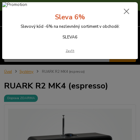
Sleva 6% na nezlevněné zboží s kódem SLEVA6
Sleva 6%
0
ks
za
0,00 Kč
Slevový kód -6% na nezlevněný sortiment v obchodě:
Menu
SLEVA6
Zavřít
Hledat
Úvod
Systémy
RUARK R2 MK4 (espresso)
RUARK R2 MK4 (espresso)
Doprava ZDARMA