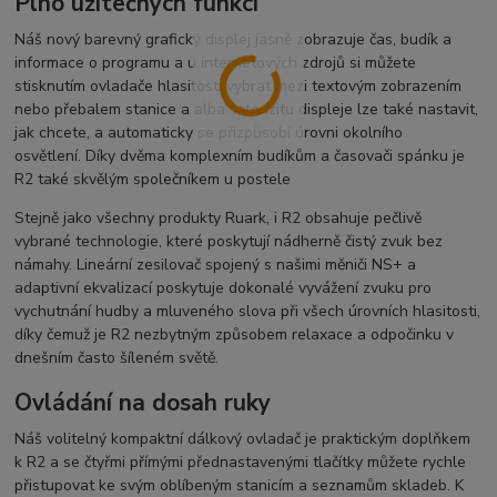
Plno užitečných funkcí
Náš nový barevný grafický displej jasně zobrazuje čas, budík a
informace o programu a u internetových zdrojů si můžete
stisknutím ovladače hlasitosti vybrat mezi textovým zobrazením
nebo přebalem stanice a alba. Intenzitu displeje lze také nastavit,
jak chcete, a automaticky se přizpůsobí úrovni okolního
osvětlení. Díky dvěma komplexním budíkům a časovači spánku je
R2 také skvělým společníkem u postele
Stejně jako všechny produkty Ruark, i R2 obsahuje pečlivě
vybrané technologie, které poskytují nádherně čistý zvuk bez
námahy. Lineární zesilovač spojený s našimi měniči NS+ a
adaptivní ekvalizací poskytuje dokonalé vyvážení zvuku pro
vychutnání hudby a mluveného slova při všech úrovních hlasitosti,
díky čemuž je R2 nezbytným způsobem relaxace a odpočinku v
dnešním často šíleném světě.
Ovládání na dosah ruky
Náš volitelný kompaktní dálkový ovladač je praktickým doplňkem
k R2 a se čtyřmi přímými přednastavenými tlačítky můžete rychle
přistupovat ke svým oblíbeným stanicím a seznamům skladeb. K