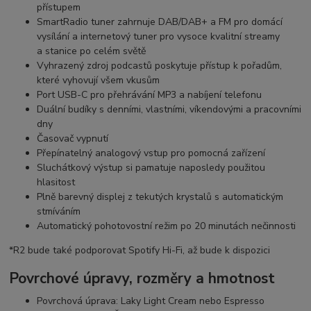
přístupem
SmartRadio tuner zahrnuje DAB/DAB+ a FM pro domácí
vysílání a internetový tuner pro vysoce kvalitní streamy
a
stanice po celém světě
Vyhrazený zdroj podcastů poskytuje přístup k pořadům,
které vyhovují všem vkusům
Port USB-C pro přehrávání MP3 a nabíjení telefonu
Duální budíky s denními, vlastními, víkendovými a pracovními
dny
Časovač vypnutí
Přepínatelný analogový vstup pro pomocná zařízení
Sluchátkový výstup si pamatuje naposledy použitou
hlasitost
Plně barevný displej z tekutých krystalů s automatickým
stmíváním
Automatický pohotovostní režim po 20 minutách nečinnosti
*R2 bude také podporovat Spotify Hi-Fi, až bude k dispozici
Povrchové úpravy, rozměry a hmotnost
Povrchová úprava: Laky Light Cream nebo Espresso