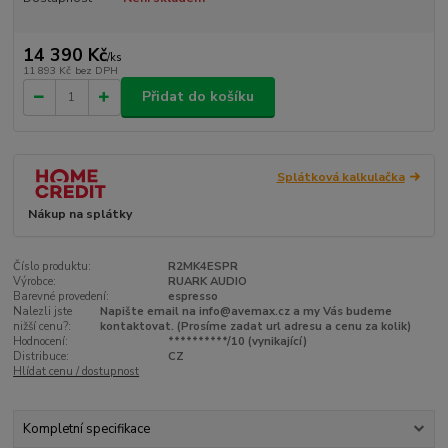
14 390 Kč
/
ks
11 893 Kč
bez DPH
Přidat do košíku
Splátková kalkulačka
Nákup na splátky
Číslo produktu:
R2MK4ESPR
Výrobce:
RUARK AUDIO
Barevné provedení:
espresso
Nalezli jste
Napište email na info@avemax.cz a my Vás budeme
nižší cenu?:
kontaktovat. (Prosíme zadat url adresu a cenu za kolik)
Hodnocení:
**********/10 (vynikající)
Distribuce:
CZ
Hlídat cenu / dostupnost
Kompletní specifikace