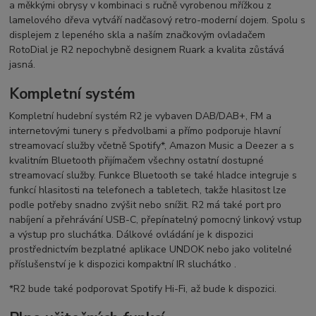
a měkkými obrysy v kombinaci s ručně vyrobenou mřížkou z
lamelového dřeva vytváří nadčasový retro-moderní dojem. Spolu s
displejem z lepeného skla a naším značkovým ovladačem
RotoDial je R2 nepochybně designem Ruark a kvalita zůstává
jasná.
Kompletní systém
Kompletní hudební systém R2 je vybaven DAB/DAB+, FM a
internetovými tunery s předvolbami a přímo podporuje hlavní
streamovací služby včetně Spotify*, Amazon Music a Deezer a s
kvalitním Bluetooth přijímačem všechny ostatní dostupné
streamovací služby. Funkce Bluetooth se také hladce integruje s
funkcí hlasitosti na telefonech a tabletech, takže hlasitost lze
podle potřeby snadno zvýšit nebo snížit. R2 má také port pro
nabíjení a přehrávání USB-C, přepínatelný pomocný linkový vstup
a výstup pro sluchátka. Dálkové ovládání je k dispozici
prostřednictvím bezplatné aplikace UNDOK nebo jako volitelné
příslušenství je k dispozici
kompaktní IR sluchátko .
*R2 bude také podporovat Spotify Hi-Fi, až bude k dispozici.