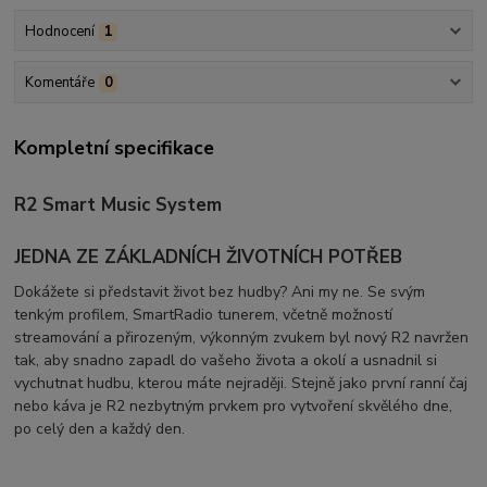
Hodnocení
1
Komentáře
0
Kompletní specifikace
R2 Smart Music System
JEDNA ZE ZÁKLADNÍCH ŽIVOTNÍCH POTŘEB
Dokážete si představit život bez hudby? Ani my ne. Se svým
tenkým profilem, SmartRadio tunerem, včetně možností
streamování a přirozeným, výkonným zvukem byl nový R2 navržen
tak, aby snadno zapadl do vašeho života a okolí a usnadnil si
vychutnat hudbu, kterou máte nejraději. Stejně jako první ranní čaj
nebo káva je R2 nezbytným prvkem pro vytvoření skvělého dne,
po celý den a každý den.