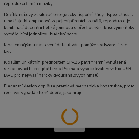
reprodukcí filmů i muziky.
Devítikanálový zesilovač energeticky úsporné třídy Hypex Class D
umožňuje bi-ampingové zapojení předních kanálů, reprodukce je
kombinací decentní hebké jemnosti s přechodnými basovými útoky
vytvářejícími jednolitou hudební scénu.
K nejjemnějšímu nastavení detailů vám pomůže software Dirac
Live.
K dalším unikátním přednostem SPA25 patří firemní vyhlášená
streamovací hi-res platforma Prisma a vysoce kvalitní vstup USB
DAC pro nejvyšší nároky dvoukanálových hifistů.
Elegantní design doplňuje prémiová mechanická konstrukce, proto
receiver vypadá stejně dobře, jako hraje.