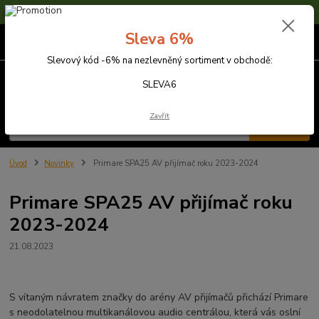
Sleva 6% na nezlevněné zboží s kódem SLEVA6
Sleva 6%
0
ks
za
0,00 Kč
Slevový kód -6% na nezlevněný sortiment v obchodě:
Menu
SLEVA6
Zavřít
Hledat
Úvod
Novinky
Primare SPA25 AV přijímač roku 2023-2024
Primare SPA25 AV přijímač roku
2023-2024
21.08.2023
S vítaným návratem značky do arény AV přijímačů přichází Primare
s neodolatelnou multikanálovou audio centrálou, která vás oslní