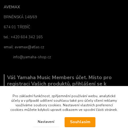
AVEMAX
BRNĚNSKÁ 148/69
674 01 TŘEBÍČ
tel.: +420 604 342 165
email:
avemax@atlas.cz
info@yamaha-shop.cz
Váš Yamaha Music Members účet. Místo pro
registraci Vašich produktů, přihlášení se k
odběru novinek a místo, kde nám můžete sdělit,
co Vás zajímá.
Pro základní funkčnost, zpříjemnění používání webu, analytické
účely a v případě udělení souhlasu také pro účely cílení reklamy
využíváme soubory cookies. Nastavení vlastních preferencí
cookies můžete kdykoli upravit odkazem ve spodní části stránek.
Souhlasím
Nastavení