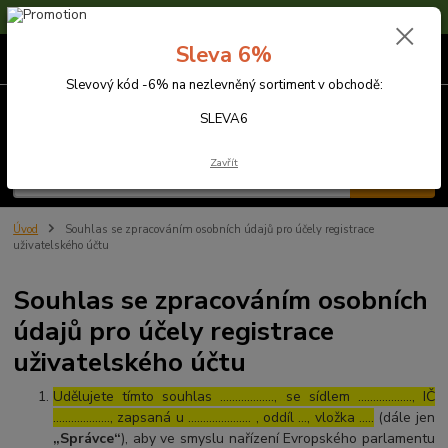
Sleva 6% na nezlevněné zboží s kódem SLEVA6
Sleva 6%
0
ks
za
0,00 Kč
Slevový kód -6% na nezlevněný sortiment v obchodě:
Menu
SLEVA6
Zavřít
Hledat
Úvod
Souhlas se zpracováním osobních údajů pro účely registrace
uživatelského účtu
Souhlas se zpracováním osobních
údajů pro účely registrace
uživatelského účtu
Udělujete tímto souhlas ……………..., se sídlem ………………, IČ
………………., zapsaná u ………………… , oddíl …, vložka …..
(dále jen
„Správce“
), aby ve smyslu nařízení Evropského parlamentu