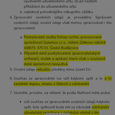
využíváním uživatelského účtu, čili při každém
přihlášení do uživatelského účtu
nabídnutí pohodlnějšího nákupního zážitku
Zpracování osobních údajů je prováděno Správcem
osobních údajů, osobní údaje však mohou zpracovávat i tito
zpracovatelé:
Poskytovatel služby Eshop-rychle, provozované
společností Golemos s.r.o., sídlem Zátkovo nábřeží
448/73, 370 01, České Budějovice
Případně další poskytovatelé zpracovatelských
softwarů, služeb a aplikací, které však v současné
době společnost nevyužívá.
Osobní údaje
nebudou
předány mimo území EU.
Souhlas se zpracováním lze vzít kdykoliv zpět, a to
a to
zasláním dopisu, emailu s žádostí o odstranění
.
Vezměte, prosíme, na vědomí, že podle Nařízení máte právo:
vzít souhlas se zpracováním osobních údajů kdykoliv
zpět, toto zpětvzetí bude mít za následek
odstranění
uživatelské registrace z databáze včetně s tím