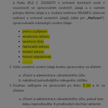
a Rady (EU) č. 2016/679 o ochraně fyzických osob v
souvislosti se zpracováním osobních údajů a o volném
pohybu těchto údajů a o zrušení směrnice 95/46/ES (obecné
nařízení o ochraně osobních údajů) (dále jen
„Nařízení“
),
zpracovával/a následující osobní údaje:
jméno a příjmení
emailovou adresu
telefonní číslo
fakturační adresu
dodací adresu
historii objednávek
…………..
Výše uvedené osobní údaje budou zpracovány za účelem:
zřízení a administrace uživatelského účtu
nabídnutí pohodlnějšího nákupního zážitku
Souhlas udělujete na zpracování po dobu
5 let
a to za
účelem:
zřízení a administrace uživatelského účtu, pokud tuto
dobu neprodloužíte. K prodloužení dochází aktivním