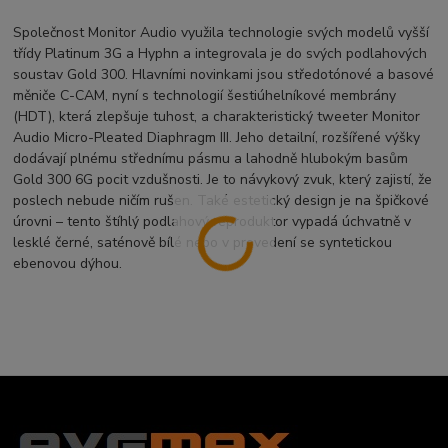
Společnost Monitor Audio využila technologie svých modelů vyšší
třídy Platinum 3G a Hyphn a integrovala je do svých podlahových
soustav Gold 300. Hlavními novinkami jsou středotónové a basové
měniče C-CAM, nyní s technologií šestiúhelníkové membrány
(HDT), která zlepšuje tuhost, a charakteristický tweeter Monitor
Audio Micro-Pleated Diaphragm III. Jeho detailní, rozšířené výšky
dodávají plnému střednímu pásmu a lahodně hlubokým basům
Gold 300 6G pocit vzdušnosti. Je to návykový zvuk, který zajistí, že
poslech nebude ničím rušen. Také estetický design je na špičkové
úrovni – tento štíhlý podlahový reproduktor vypadá úchvatně v
lesklé černé, saténově bílé nebo v provedení se syntetickou
ebenovou dýhou.