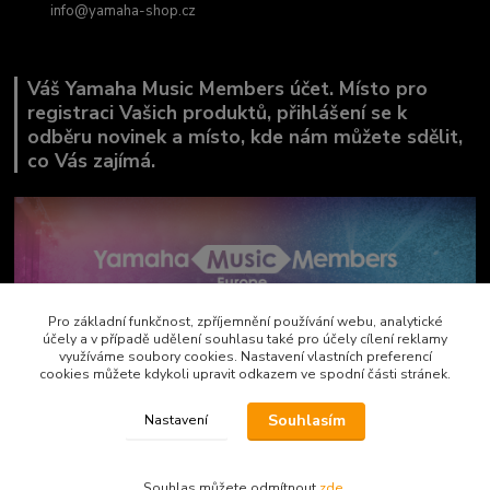
info@yamaha-shop.cz
Váš Yamaha Music Members účet. Místo pro
registraci Vašich produktů, přihlášení se k
odběru novinek a místo, kde nám můžete sdělit,
co Vás zajímá.
Pro základní funkčnost, zpříjemnění používání webu, analytické
účely a v případě udělení souhlasu také pro účely cílení reklamy
využíváme soubory cookies. Nastavení vlastních preferencí
cookies můžete kdykoli upravit odkazem ve spodní části stránek.
Souhlasím
Nastavení
Copyright by AVEMAX
Souhlas můžete odmítnout
zde
.