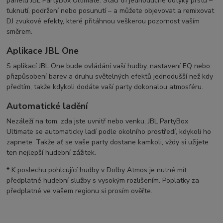
panelu JBL PartyBox Ultimate. Stačí tři jednoduché dotyky prstu –
ťuknutí, podržení nebo posunutí – a můžete objevovat a remixovat
DJ zvukové efekty, které přitáhnou veškerou pozornost vaším
směrem.
Aplikace JBL One
S aplikací JBL One bude ovládání vaší hudby, nastavení EQ nebo
přizpůsobení barev a druhu světelných efektů jednodušší než kdy
předtím, takže kdykoli dodáte vaší party dokonalou atmosféru.
Automatické ladění
Nezáleží na tom, zda jste uvnitř nebo venku, JBL PartyBox
Ultimate se automaticky ladí podle okolního prostředí, kdykoli ho
zapnete. Takže ať se vaše party dostane kamkoli, vždy si užijete
ten nejlepší hudební zážitek.
* K poslechu pohlcující hudby v Dolby Atmos je nutné mít
předplatné hudební služby s vysokým rozlišením. Poplatky za
předplatné ve vašem regionu si prosím ověřte.