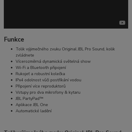
Funkce
Tolik výjimečného zvuku Original JBL Pro Sound, kolik
zvládnete
Vícerozměrná dynamická světelná show
Wi-Fi a Bluetooth připojení
Rukojeť a robustní kolečka
IPx4 odolnost vůči postříkání vodou
Připojení více reproduktorů
Vstupy pro dva mikrofony & kytaru
JBL PartyPad™
Aplikace JBL One
Automatické ladění