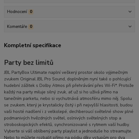
Hodnocení
0
Komentáře
0
Kompletní specifikace
Party bez limitů
JBL PartyBox Ultimate naplní veškerý prostor okolo výjimečným
zvukem Original JBL Pro Sound, doplněným nyní také o pohlcující
hudební zážitek s Dolby Atmos při přehrávání přes Wi-Fi*. Protože
každý na party miluje silný zvuk, ať už si ho užívá přímo na
tanečním parketu, nebo si vychutnává atmosféru mimo něj. Spolu
se zvukem, který je krystalicky čistý i při nejvyšší hlasitosti, budou
vaši hosté nadšení i z velkolepé, dechberoucí světelné show plné
podmanivých hvězdných světel, oslnivých světelných stop a
stroboskopických efektů, synchronizované s rytmem vaší hudby.
Vyberte si váš oblíbený party playlist a jednoduše ho streamujte.
Nebo to můžete rozbalit přímo na pódiu díky vstupům pro dva