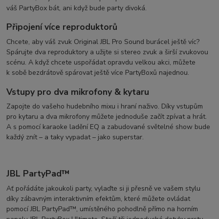
váš PartyBox bát, ani když bude party divoká.
Připojení více reproduktorů
Chcete, aby váš zvuk Original JBL Pro Sound burácel ještě víc?
Spárujte dva reproduktory a užijte si stereo zvuk a širší zvukovou
scénu. A když chcete uspořádat opravdu velkou akci, můžete
k sobě bezdrátově spárovat ještě více PartyBoxů najednou.
Vstupy pro dva mikrofony & kytaru
Zapojte do vašeho hudebního mixu i hraní naživo. Díky vstupům
pro kytaru a dva mikrofony můžete jednoduše začít zpívat a hrát.
A s pomocí karaoke ladění EQ a zabudované světelné show bude
každý znít – a taky vypadat – jako superstar.
JBL PartyPad™
Ať pořádáte jakoukoli party, vylaďte si ji přesně ve vašem stylu
díky zábavným interaktivním efektům, které můžete ovládat
pomocí JBL PartyPad™, umístěného pohodlně přímo na horním