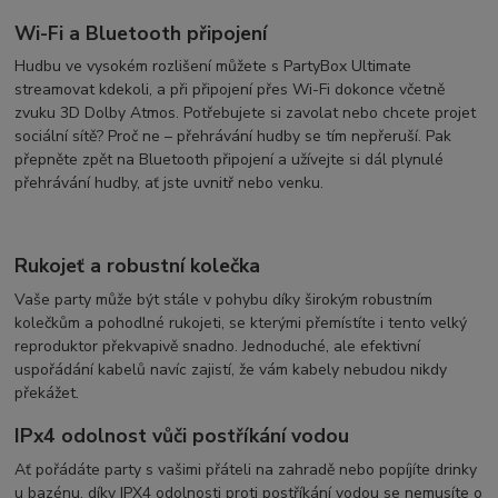
Wi-Fi a Bluetooth připojení
Hudbu ve vysokém rozlišení můžete s PartyBox Ultimate
streamovat kdekoli, a při připojení přes Wi-Fi dokonce včetně
zvuku 3D Dolby Atmos. Potřebujete si zavolat nebo chcete projet
sociální sítě? Proč ne – přehrávání hudby se tím nepřeruší. Pak
přepněte zpět na Bluetooth připojení a užívejte si dál plynulé
přehrávání hudby, ať jste uvnitř nebo venku.
Rukojeť a robustní kolečka
Vaše party může být stále v pohybu díky širokým robustním
kolečkům a pohodlné rukojeti, se kterými přemístíte i tento velký
reproduktor překvapivě snadno. Jednoduché, ale efektivní
uspořádání kabelů navíc zajistí, že vám kabely nebudou nikdy
překážet.
IPx4 odolnost vůči postříkání vodou
Ať pořádáte party s vašimi přáteli na zahradě nebo popíjíte drinky
u bazénu, díky IPX4 odolnosti proti postříkání vodou se nemusíte o