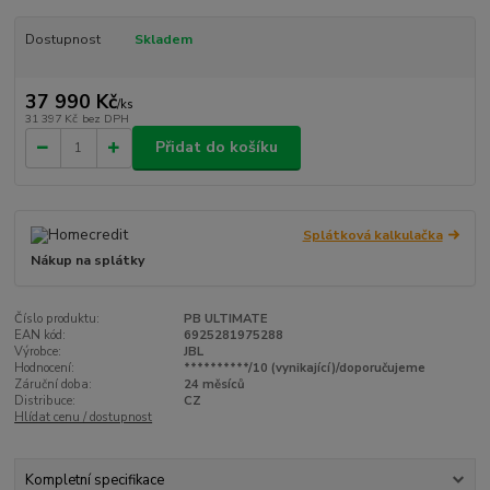
Dostupnost
Skladem
37 990 Kč
/
ks
31 397 Kč
bez DPH
Přidat do košíku
Splátková kalkulačka
Nákup na splátky
Číslo produktu:
PB ULTIMATE
EAN kód:
6925281975288
Výrobce:
JBL
Hodnocení:
**********/10 (vynikající)/doporučujeme
Záruční doba:
24 měsíců
Distribuce:
CZ
Hlídat cenu / dostupnost
Kompletní specifikace