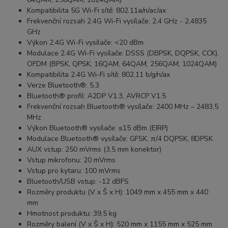
Kompatibilita 5G Wi-Fi sítě:
802.11a/n/ac/ax
Frekvenční rozsah 2.4G Wi-Fi vysílače:
2,4 GHz - 2,4835
GHz
Výkon 2.4G Wi-Fi vysílače:
<20 dBm
Modulace 2.4G Wi-Fi vysílače:
DSSS (DBPSK, DQPSK, CCK),
OFDM (BPSK, QPSK, 16QAM, 64QAM, 256QAM, 1024QAM)
Kompatibilita 2.4G Wi-Fi sítě:
802.11 b/g/n/ax
Verze Bluetooth®:
5.3
Bluetooth® profil:
A2DP V1.3, AVRCP V1.5
Frekvenční rozsah Bluetooth® vysílače:
2400 MHz – 2483,5
MHz
Výkon Bluetooth® vysílače:
≤15 dBm (EIRP)
Modulace Bluetooth® vysílače:
GFSK, π/4 DQPSK, 8DPSK
AUX vstup:
250 mVrms (3,5 mm konektor)
Vstup mikrofonu:
20 mVrms
Vstup pro kytaru:
100 mVrms
Bluetooth/USB vstup:
-12 dBFS
Rozměry produktu (V x Š x H):
1049 mm x 455 mm x 440
mm
Hmotnost produktu:
39,5 kg
Rozměry balení (V x Š x H):
520 mm x 1155 mm x 525 mm