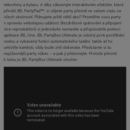
mikrofony a kytaru. A díky zábavným interaktivním efektům, které
přináší JBL PartyPad™, si užijete party přesně ve vašem stylu za
všech okolností. Plánujete ještě větší akci? Proměňte svou party
v opravdu velkolepou událost. Bezdrátové spárování a připojení
více reproduktorů si jednoduše nastavíte a přizpůsobíte pomocí
aplikace JBL One. JBL PartyBox Ultimate je odolný proti postříkání
vodou a vybavený funkcí automatického ladění, takže ať ho
umístíte kamkoli, vždy bude znít dokonale. Představte si tu
nejúžasnější party vůbec – a pak ji překonejte. Protože přesně
k tomu je JBL PartyBox Ultimate stvořen