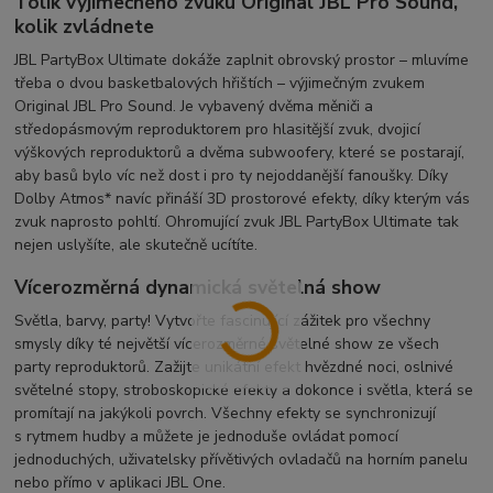
Tolik výjimečného zvuku Original JBL Pro Sound,
kolik zvládnete
JBL PartyBox Ultimate dokáže zaplnit obrovský prostor – mluvíme
třeba o dvou basketbalových hřištích – výjimečným zvukem
Original JBL Pro Sound. Je vybavený dvěma měniči a
středopásmovým reproduktorem pro hlasitější zvuk, dvojicí
výškových reproduktorů a dvěma subwoofery, které se postarají,
aby basů bylo víc než dost i pro ty nejoddanější fanoušky. Díky
Dolby Atmos* navíc přináší 3D prostorové efekty, díky kterým vás
zvuk naprosto pohltí. Ohromující zvuk JBL PartyBox Ultimate tak
nejen uslyšíte, ale skutečně ucítíte.
Vícerozměrná dynamická světelná show
Světla, barvy, party! Vytvořte fascinující zážitek pro všechny
smysly díky té největší vícerozměrné světelné show ze všech
party reproduktorů. Zažijte unikátní efekt hvězdné noci, oslnivé
světelné stopy, stroboskopické efekty a dokonce i světla, která se
promítají na jakýkoli povrch. Všechny efekty se synchronizují
s rytmem hudby a můžete je jednoduše ovládat pomocí
jednoduchých, uživatelsky přívětivých ovladačů na horním panelu
nebo přímo v aplikaci JBL One.