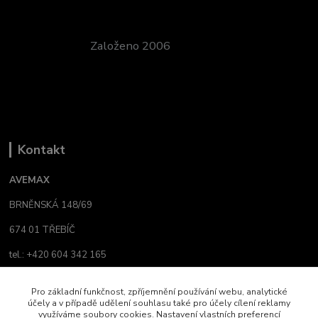
Založeno 2006
Kontakt
AVEMAX
BRNĚNSKÁ 148/69
674 01 TŘEBÍČ
tel.: +420 604 342 165
email:
avemax@atlas.cz
Pro základní funkčnost, zpříjemnění používání webu, analytické
účely a v případě udělení souhlasu také pro účely cílení reklamy
info@yamaha-shop.cz
využíváme soubory cookies. Nastavení vlastních preferencí