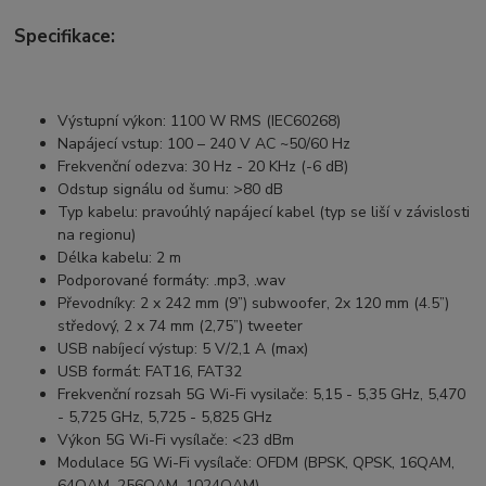
Specifikace:
Výstupní výkon:
1100 W RMS (IEC60268)
Napájecí vstup:
100 – 240 V AC ~50/60 Hz
Frekvenční odezva:
30 Hz - 20 KHz (-6 dB)
Odstup signálu od šumu:
>80 dB
Typ kabelu:
pravoúhlý napájecí kabel (typ se liší v závislosti
na regionu)
Délka kabelu:
2 m
Podporované formáty:
.mp3, .wav
Převodníky:
2 x 242 mm (9”) subwoofer, 2x 120 mm (4.5”)
středový, 2 x 74 mm (2,75”) tweeter
USB nabíjecí výstup:
5 V/2,1 A (max)
USB formát:
FAT16, FAT32
Frekvenční rozsah 5G Wi-Fi vysilače:
5,15 - 5,35 GHz, 5,470
- 5,725 GHz, 5,725 - 5,825 GHz
Výkon 5G Wi-Fi vysílače:
<23 dBm
Modulace 5G Wi-Fi vysílače:
OFDM (BPSK, QPSK, 16QAM,
64QAM, 256QAM, 1024QAM)