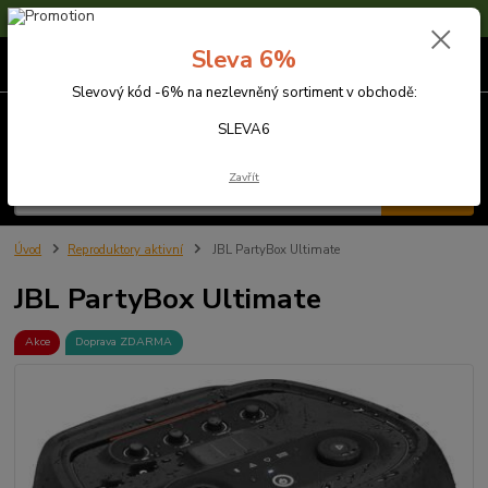
Sleva 6% na nezlevněné zboží s kódem SLEVA6
Sleva 6%
0
ks
za
0,00 Kč
Slevový kód -6% na nezlevněný sortiment v obchodě:
Menu
SLEVA6
Zavřít
Hledat
Úvod
Reproduktory aktivní
JBL PartyBox Ultimate
JBL PartyBox Ultimate
Akce
Doprava ZDARMA