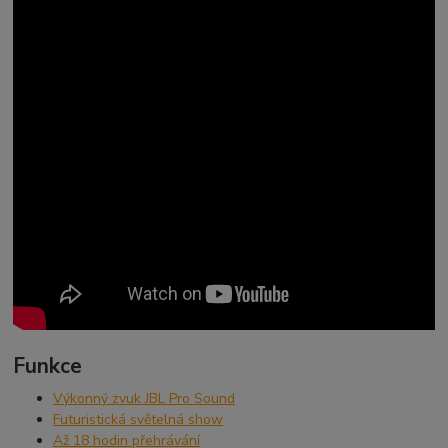
Funkce
Výkonný zvuk JBL Pro Sound
Futuristická světelná show
Až 18 hodin přehrávání