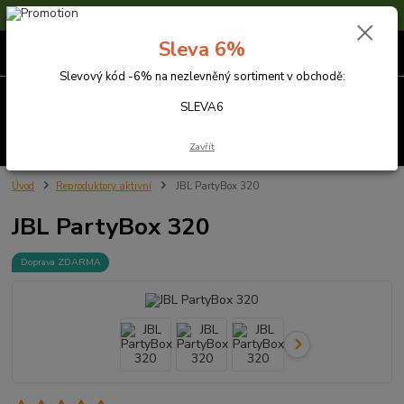
Sleva 6% na nezlevněné zboží s kódem SLEVA6
Sleva 6%
0
ks
za
0,00 Kč
Slevový kód -6% na nezlevněný sortiment v obchodě:
Menu
SLEVA6
Hledat
Zavřít
Úvod
Reproduktory aktivní
JBL PartyBox 320
JBL PartyBox 320
Doprava ZDARMA