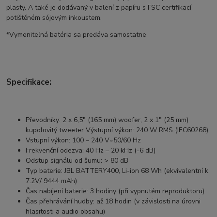
plasty. A také je dodávaný v balení z papíru s FSC certifikací
potištěném sójovým inkoustem.
*Vymeniteľná batéria sa predáva samostatne
Specifikace:
Převodníky:
2 x 6,5" (165 mm) woofer, 2 x 1" (25 mm)
kupolovitý tweeter Výstupní výkon: 240 W RMS (IEC60268)
Vstupní výkon:
100 – 240 V ̴ 50/60 Hz
Frekvenční odezva:
40 Hz – 20 kHz (-6 dB)
Odstup signálu od šumu:
> 80 dB
Typ baterie:
JBL BATTERY400, Li-ion 68 Wh (ekvivalentní k
7.2V/ 9444 mAh)
Čas nabíjení baterie:
3 hodiny (při vypnutém reproduktoru)
Čas přehrávání hudby:
až 18 hodin (v závislosti na úrovni
hlasitosti a audio obsahu)