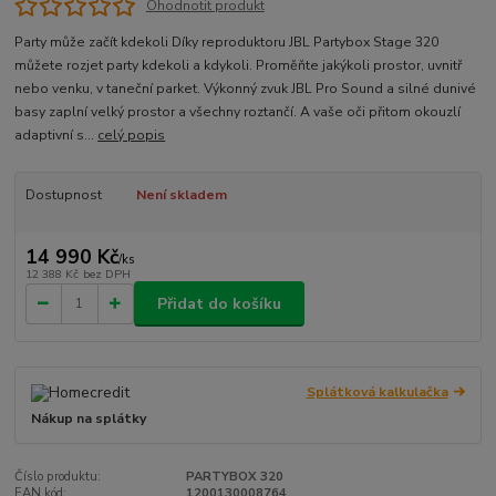
Ohodnotit produkt
Party může začít kdekoli Díky reproduktoru JBL Partybox Stage 320
můžete rozjet party kdekoli a kdykoli. Proměňte jakýkoli prostor, uvnitř
nebo venku, v taneční parket. Výkonný zvuk JBL Pro Sound a silné dunivé
basy zaplní velký prostor a všechny roztančí. A vaše oči přitom okouzlí
adaptivní s...
celý popis
Dostupnost
Není skladem
14 990 Kč
/
ks
12 388 Kč
bez DPH
Přidat do košíku
Splátková kalkulačka
Nákup na splátky
Číslo produktu:
PARTYBOX 320
EAN kód:
1200130008764