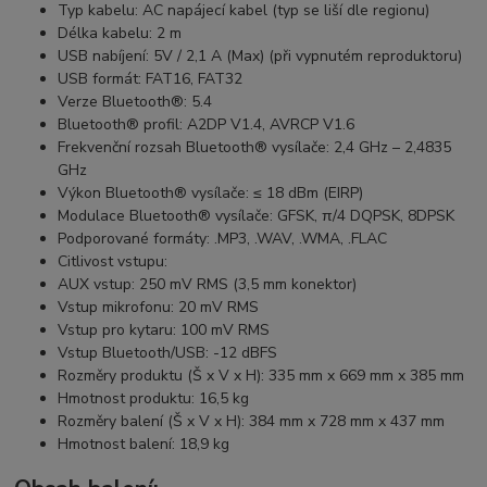
Typ kabelu:
AC napájecí kabel (typ se liší dle regionu)
Délka kabelu:
2 m
USB nabíjení:
5V / 2,1 A (Max) (při vypnutém reproduktoru)
USB formát:
FAT16, FAT32
Verze Bluetooth®:
5.4
Bluetooth® profil:
A2DP V1.4, AVRCP V1.6
Frekvenční rozsah Bluetooth® vysílače:
2,4 GHz – 2,4835
GHz
Výkon Bluetooth® vysílače:
≤ 18 dBm (EIRP)
Modulace Bluetooth® vysílače:
GFSK, π/4 DQPSK, 8DPSK
Podporované formáty:
.MP3, .WAV, .WMA, .FLAC
Citlivost vstupu:
AUX vstup:
250 mV RMS (3,5 mm konektor)
Vstup mikrofonu:
20 mV RMS
Vstup pro kytaru:
100 mV RMS
Vstup Bluetooth/USB:
-12 dBFS
Rozměry produktu (Š x V x H):
335 mm x 669 mm x 385 mm
Hmotnost produktu:
16,5 kg
Rozměry balení (Š x V x H):
384 mm x 728 mm x 437 mm
Hmotnost balení:
18,9 kg