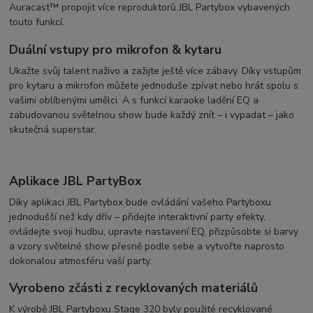
Auracast™ propojit více reproduktorů JBL Partybox vybavených
touto funkcí.
Duální vstupy pro mikrofon & kytaru
Ukažte svůj talent naživo a zažijte ještě více zábavy. Díky vstupům
pro kytaru a mikrofon můžete jednoduše zpívat nebo hrát spolu s
vašimi oblíbenými umělci. A s funkcí karaoke ladění EQ a
zabudovanou světelnou show bude každý znít – i vypadat – jako
skutečná superstar.
Aplikace JBL PartyBox
Díky aplikaci JBL Partybox bude ovládání vašeho Partyboxu
jednodušší než kdy dřív – přidejte interaktivní party efekty,
ovládejte svoji hudbu, upravte nastavení EQ, přizpůsobte si barvy
a vzory světelné show přesně podle sebe a vytvořte naprosto
dokonalou atmosféru vaší party.
Vyrobeno zčásti z recyklovaných materiálů
K výrobě JBL Partyboxu Stage 320 byly použité recyklované