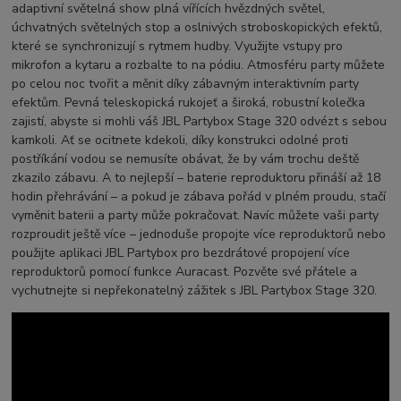
adaptivní světelná show plná vířících hvězdných světel,
úchvatných světelných stop a oslnivých stroboskopických efektů,
které se synchronizují s rytmem hudby. Využijte vstupy pro
mikrofon a kytaru a rozbalte to na pódiu. Atmosféru party můžete
po celou noc tvořit a měnit díky zábavným interaktivním party
efektům. Pevná teleskopická rukojeť a široká, robustní kolečka
zajistí, abyste si mohli váš JBL Partybox Stage 320 odvézt s sebou
kamkoli. Ať se ocitnete kdekoli, díky konstrukci odolné proti
postříkání vodou se nemusíte obávat, že by vám trochu deště
zkazilo zábavu. A to nejlepší – baterie reproduktoru přináší až 18
hodin přehrávání – a pokud je zábava pořád v plném proudu, stačí
vyměnit baterii a party může pokračovat. Navíc můžete vaši party
rozproudit ještě více – jednoduše propojte více reproduktorů nebo
použijte aplikaci JBL Partybox pro bezdrátové propojení více
reproduktorů pomocí funkce Auracast. Pozvěte své přátele a
vychutnejte si nepřekonatelný zážitek s JBL Partybox Stage 320.