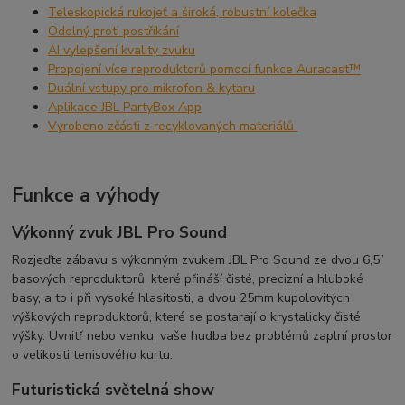
Teleskopická rukojeť a široká, robustní kolečka
Odolný proti postříkání
AI vylepšení kvality zvuku
Propojení více reproduktorů pomocí funkce Auracast™
Duální vstupy pro mikrofon & kytaru
Aplikace JBL PartyBox App
Vyrobeno zčásti z recyklovaných materiálů
Funkce a výhody
Výkonný zvuk JBL Pro Sound
Rozjeďte zábavu s výkonným zvukem JBL Pro Sound ze dvou 6,5”
basových reproduktorů, které přináší čisté, precizní a hluboké
basy, a to i při vysoké hlasitosti, a dvou 25mm kupolovitých
výškových reproduktorů, které se postarají o krystalicky čisté
výšky. Uvnitř nebo venku, vaše hudba bez problémů zaplní prostor
o velikosti tenisového kurtu.
Futuristická světelná show