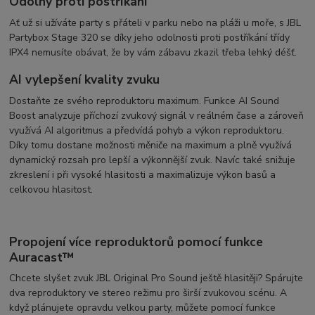
Odolný proti postříkání
Ať už si užíváte party s přáteli v parku nebo na pláži u moře, s JBL
Partybox Stage 320 se díky jeho odolnosti proti postříkání třídy
IPX4 nemusíte obávat, že by vám zábavu zkazil třeba lehký déšť.
AI vylepšení kvality zvuku
Dostaňte ze svého reproduktoru maximum. Funkce AI Sound
Boost analyzuje příchozí zvukový signál v reálném čase a zároveň
využívá AI algoritmus a předvídá pohyb a výkon reproduktoru.
Díky tomu dostane možnosti měniče na maximum a plně využívá
dynamický rozsah pro lepší a výkonnější zvuk. Navíc také snižuje
zkreslení i při vysoké hlasitosti a maximalizuje výkon basů a
celkovou hlasitost.
Propojení více reproduktorů pomocí funkce
Auracast™
Chcete slyšet zvuk JBL Original Pro Sound ještě hlasitěji? Spárujte
dva reproduktory ve stereo režimu pro širší zvukovou scénu. A
když plánujete opravdu velkou party, můžete pomocí funkce