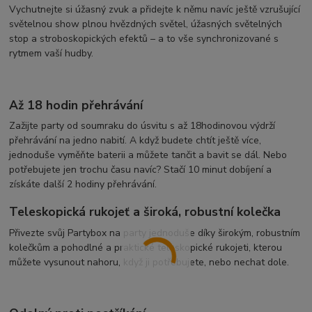
Vychutnejte si úžasný zvuk a přidejte k němu navíc ještě vzrušující
světelnou show plnou hvězdných světel, úžasných světelných
stop a stroboskopických efektů – a to vše synchronizované s
rytmem vaší hudby.
Až 18 hodin přehrávání
Zažijte party od soumraku do úsvitu s až 18hodinovou výdrží
přehrávání na jedno nabití. A když budete chtít ještě více,
jednoduše vyměňte baterii a můžete tančit a bavit se dál. Nebo
potřebujete jen trochu času navíc? Stačí 10 minut dobíjení a
získáte další 2 hodiny přehrávání.
Teleskopická rukojeť a široká, robustní kolečka
Přivezte svůj Partybox na party jednoduše díky širokým, robustním
kolečkům a pohodlné a praktické teleskopické rukojeti, kterou
můžete vysunout nahoru, když ji potřebujete, nebo nechat dole.