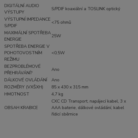
DIGITÁLNÍ AUDIO
S/PDIF koaxiální a TOSLINK optický
VÝSTUPY
VÝSTUPNÍ IMPEDANCE
<75 ohmů
S/PDIF
MAXIMÁLNÍ SPOTŘEBA
25W
ENERGIE
SPOTŘEBA ENERGIE V
POHOTOVOSTNÍM
<0,5W
REŽIMU
BEZPROBLÉMOVÉ
Ano
PŘEHRÁVÁNÍ?
DÁLKOVÉ OVLÁDÁNÍ
Ano
ROZMĚRY (VXŠXH)
85 x 430 x 315 mm
HMOTNOST
4,7 kg
CXC CD Transport, napájecí kabel, 3 x
OBSAH KRABICE
AAA baterie, dálkové ovládání, kabel
řídicí sběrnice