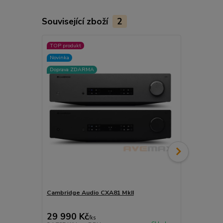
Související zboží
2
TOP produkt
TOP produkt
Novinka
Akce
Doprava ZDARMA
Doprava ZD
Cambridge Audio CXA81 MkII
Cambridge 
29 990 Kč
19 990 
/
ks