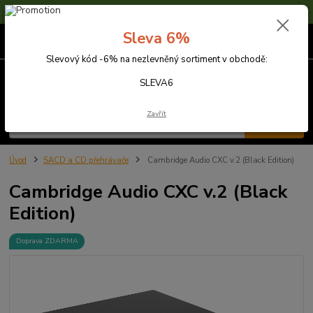
Sleva 6% na nezlevněné zboží s kódem SLEVA6
Sleva 6%
0
ks
za
0,00 Kč
Slevový kód -6% na nezlevněný sortiment v obchodě:
Menu
SLEVA6
Zavřít
Hledat
Úvod
SACD a CD přehrávače
Cambridge Audio CXC v.2 (Black Edition)
Cambridge Audio CXC v.2 (Black
Edition)
Doprava ZDARMA