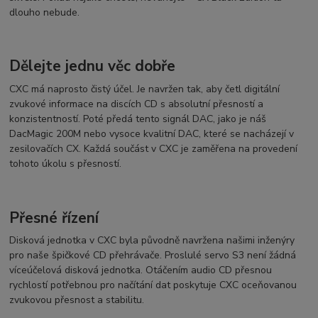
dlouho nebude.
Dělejte jednu věc dobře
CXC má naprosto čistý účel. Je navržen tak, aby četl digitální
zvukové informace na discích CD s absolutní přesností a
konzistentností. Poté předá tento signál DAC, jako je náš
DacMagic 200M nebo vysoce kvalitní DAC, které se nacházejí v
zesilovačích CX. Každá součást v CXC je zaměřena na provedení
tohoto úkolu s přesností.
Přesné řízení
Disková jednotka v CXC byla původně navržena našimi inženýry
pro naše špičkové CD přehrávače. Proslulé servo S3 není žádná
víceúčelová disková jednotka. Otáčením audio CD přesnou
rychlostí potřebnou pro načítání dat poskytuje CXC oceňovanou
zvukovou přesnost a stabilitu.