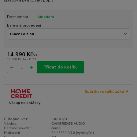
skladby a DJ mi...
celý popis
Dostupnost
Skladem
Barevné provedení
14 990 Kč
/
ks
12 388 Kč
bez DPH
Přidat do košíku
Splátková kalkulačka
Nákup na splátky
Číslo produktu:
CXCV2/B
Výrobce:
CAMBRIDGE AUDIO
Barevné provedení:
černá
Hodnocení:
**********/10 (vynikající)