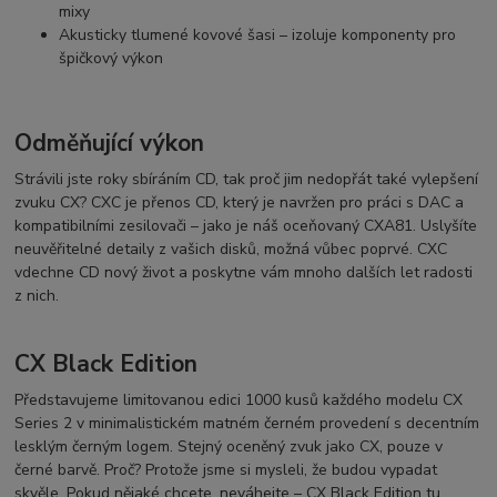
mixy
Akusticky tlumené kovové šasi – izoluje komponenty pro
špičkový výkon
Odměňující výkon
Strávili jste roky sbíráním CD, tak proč jim nedopřát také vylepšení
zvuku CX? CXC je přenos CD, který je navržen pro práci s DAC a
kompatibilními zesilovači – jako je náš oceňovaný CXA81. Uslyšíte
neuvěřitelné detaily z vašich disků, možná vůbec poprvé. CXC
vdechne CD nový život a poskytne vám mnoho dalších let radosti
z nich.
CX Black Edition
Představujeme limitovanou edici 1000 kusů každého modelu CX
Series 2 v minimalistickém matném černém provedení s decentním
lesklým černým logem. Stejný oceněný zvuk jako CX, pouze v
černé barvě. Proč? Protože jsme si mysleli, že budou vypadat
skvěle. Pokud nějaké chcete, neváhejte – CX Black Edition tu