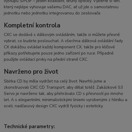
výstupů S/PDIF – jeden koaxiální, druhý optický. Vyberte si ten,
který nejlépe vyhovuje vašemu DAC, ať už jde o samostatnou
jednotku nebo jednotku integrovanou do zesilovače.
Kompletní kontrola
CXC se dodává s dálkovým ovládáním, takže si můžete přesně
vybrat, co budete poslouchat. A všechna dálková ovládání řady
CX dokážou ovládat každý komponent CX, takže pro klíčové
příkazy potřebujete pouze jedno zařízení po ruce. Případně
použijte ovládací prvky na přední straně CXC.
Navrženo pro život
Sbírka CD by měla vydržet na celý život. Navrhli jsme a
zkonstruovali CXC CD Transport, aby dělal totéž. Zakázkové S3
Servo je navrženo tak, aby přehrávalo CD s přesností po mnoho
let. A s elegantními, minimalistickými liniemi vyrobenými z hliníku a
oceli, nadčasový design CXC vydrží fyzicky i esteticky.
Technické parametry: