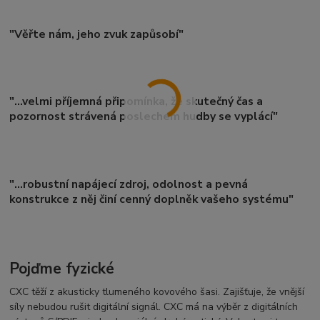
"Věřte nám, jeho zvuk zapůsobí"
"...velmi příjemná připomínka, že skutečný čas a
pozornost strávená poslechem hudby se vyplácí"
"...robustní napájecí zdroj, odolnost a pevná
konstrukce z něj činí cenný doplněk vašeho systému"
Pojďme fyzické
CXC těží z akusticky tlumeného kovového šasi. Zajišťuje, že vnější
síly nebudou rušit digitální signál. CXC má na výběr z digitálních