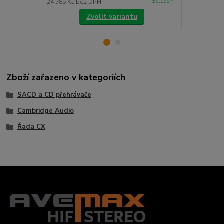
Skladem
24 785 Kč
bez DPH
16 521 Kč
be
Zvolit variantu
Zboží zařazeno v kategoriích
SACD a CD přehrávače
Cambridge Audio
Řada CX