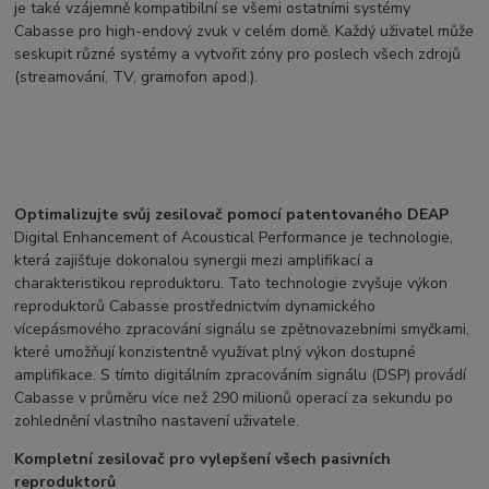
je také vzájemně kompatibilní se všemi ostatními systémy
Cabasse pro high-endový zvuk v celém domě. Každý uživatel může
seskupit různé systémy a vytvořit zóny pro poslech všech zdrojů
(streamování, TV, gramofon apod.).
Optimalizujte svůj zesilovač pomocí patentovaného DEAP
Digital Enhancement of Acoustical Performance je technologie,
která zajišťuje dokonalou synergii mezi amplifikací a
charakteristikou reproduktoru. Tato technologie zvyšuje výkon
reproduktorů Cabasse prostřednictvím dynamického
vícepásmového zpracování signálu se zpětnovazebními smyčkami,
které umožňují konzistentně využívat plný výkon dostupné
amplifikace. S tímto digitálním zpracováním signálu (DSP) provádí
Cabasse v průměru více než 290 milionů operací za sekundu po
zohlednění vlastního nastavení uživatele.
Kompletní zesilovač pro vylepšení všech pasivních
reproduktorů