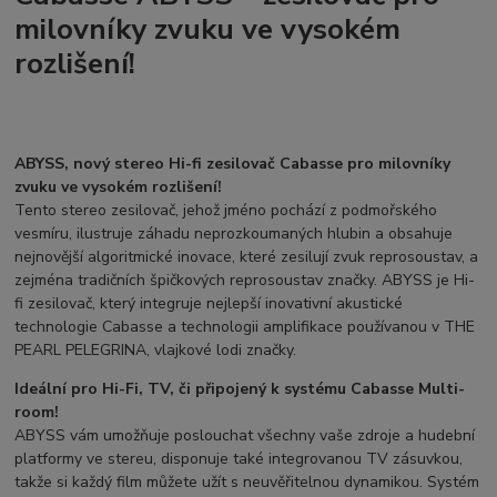
milovníky zvuku ve vysokém
rozlišení!
ABYSS, nový stereo Hi-fi zesilovač Cabasse pro milovníky
zvuku ve vysokém rozlišení!
Tento stereo zesilovač, jehož jméno pochází z podmořského
vesmíru, ilustruje záhadu neprozkoumaných hlubin a obsahuje
nejnovější algoritmické inovace, které zesilují zvuk reprosoustav, a
zejména tradičních špičkových reprosoustav značky. ABYSS je Hi-
fi zesilovač, který integruje nejlepší inovativní akustické
technologie Cabasse a technologii amplifikace používanou v THE
PEARL PELEGRINA, vlajkové lodi značky.
Ideální pro Hi-Fi, TV, či připojený k systému Cabasse Multi-
room!
ABYSS vám umožňuje poslouchat všechny vaše zdroje a hudební
platformy ve stereu, disponuje také integrovanou TV zásuvkou,
takže si každý film můžete užít s neuvěřitelnou dynamikou. Systém