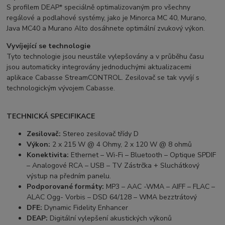
S profilem DEAP* speciálně optimalizovaným pro všechny
regálové a podlahové systémy, jako je Minorca MC 40, Murano,
Java MC40 a Murano Alto dosáhnete optimální zvukový výkon.
Vyvíjející se technologie
Tyto technologie jsou neustále vylepšovány a v průběhu času
jsou automaticky integrovány jednoduchými aktualizacemi
aplikace Cabasse StreamCONTROL. Zesilovač se tak vyvíjí s
technologickým vývojem Cabasse.
TECHNICKÁ SPECIFIKACE
Zesilovač:
Stereo zesilovač třídy D
Výkon:
2 x 215 W @ 4 Ohmy, 2 x 120 W @ 8 ohmů
Konektivita:
Ethernet – Wi-Fi – Bluetooth – Optique SPDIF
– Analogové RCA – USB – TV Zástrčka + Sluchátkový
výstup na předním panelu.
Podporované formáty:
MP3 – AAC -WMA – AIFF – FLAC –
ALAC Ogg- Vorbis – DSD 64/128 – WMA bezztrátový
DFE:
Dynamic Fidelity Enhancer
DEAP:
Digitální vylepšení akustických výkonů