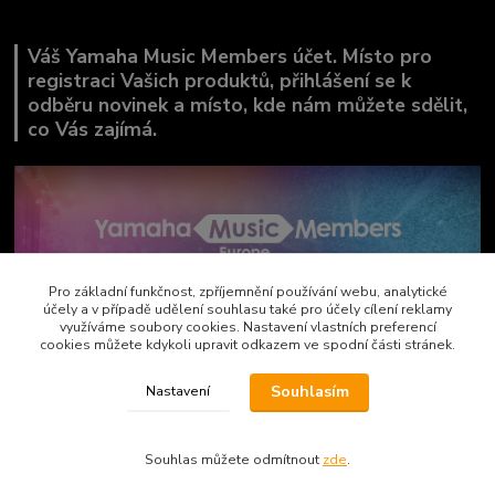
Váš Yamaha Music Members účet. Místo pro
registraci Vašich produktů, přihlášení se k
odběru novinek a místo, kde nám můžete sdělit,
co Vás zajímá.
Pro základní funkčnost, zpříjemnění používání webu, analytické
účely a v případě udělení souhlasu také pro účely cílení reklamy
využíváme soubory cookies. Nastavení vlastních preferencí
cookies můžete kdykoli upravit odkazem ve spodní části stránek.
Souhlasím
Nastavení
Copyright by AVEMAX
Souhlas můžete odmítnout
zde
.
Vytvořeno na
Eshop-rychle.cz