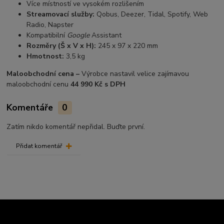
Více místností ve vysokém rozlišením
Streamovací služby:
Qobus, Deezer, Tidal, Spotify, Web
Radio, Napster
Kompatibilní
Google
Assistant
Rozměry (Š x V x H):
245 x 97 x 220 mm
Hmotnost:
3,5 kg
Maloobchodní cena –
Výrobce nastavil velice zajímavou
maloobchodní cenu
44 990 Kč s DPH
Komentáře
0
Zatím nikdo komentář nepřidal. Buďte první.
Přidat komentář