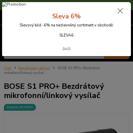
Sleva 6% na nezlevněné zboží s kódem SLEVA6
Sleva 6%
0
ks
za
0,00 Kč
Slevový kód -6% na nezlevněný sortiment v obchodě:
Menu
SLEVA6
Zavřít
Hledat
Úvod
Reproduktory aktivní
BOSE S1 PRO+ Bezdrátový
mikrofonní/linkový vysílač
BOSE S1 PRO+ Bezdrátový
mikrofonní/linkový vysílač
Doprava ZDARMA