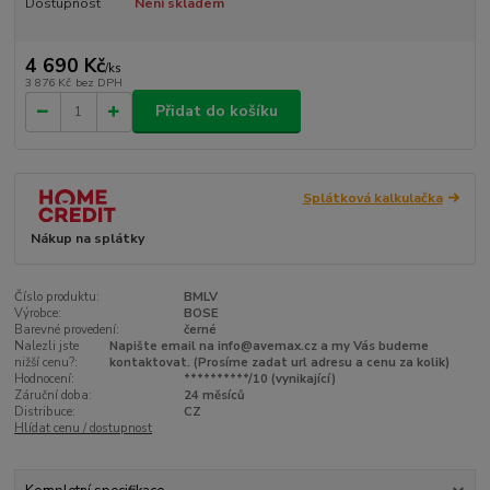
Dostupnost
Není skladem
4 690 Kč
/
ks
3 876 Kč
bez DPH
Přidat do košíku
Splátková kalkulačka
Nákup na splátky
Číslo produktu:
BMLV
Výrobce:
BOSE
Barevné provedení:
černé
Nalezli jste
Napište email na info@avemax.cz a my Vás budeme
nižší cenu?:
kontaktovat. (Prosíme zadat url adresu a cenu za kolik)
Hodnocení:
**********/10 (vynikající)
Záruční doba:
24 měsíců
Distribuce:
CZ
Hlídat cenu / dostupnost