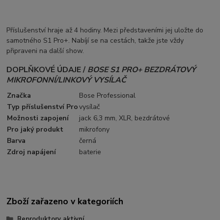
Příslušenství hraje až 4 hodiny.
Mezi představeními jej uložte do
samotného S1 Pro+.
Nabíjí se na cestách, takže jste vždy
připraveni na další show.
DOPLŇKOVÉ ÚDAJE /
BOSE S1 PRO+ BEZDRÁTOVÝ
MIKROFONNÍ/LINKOVÝ VYSÍLAČ
Značka
Bose Professional
Typ příslušenství Pro
vysílač
Možnosti zapojení
jack 6,3 mm, XLR, bezdrátové
Pro jaký produkt
mikrofony
Barva
černá
Zdroj napájení
baterie
Zboží zařazeno v kategoriích
Reproduktory aktivní