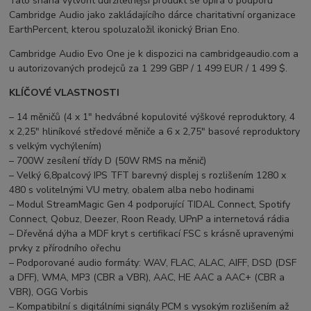
Tato snaha vytvořit udržitelnější produkt se opírá o podporu
Cambridge Audio jako zakládajícího dárce charitativní organizace
EarthPercent, kterou spoluzaložil ikonický Brian Eno.
Cambridge Audio Evo One je k dispozici na cambridgeaudio.com a
u autorizovaných prodejců za 1 299 GBP / 1 499 EUR / 1 499 $.
KLÍČOVÉ VLASTNOSTI
– 14 měničů (4 x 1″ hedvábné kopulovité výškové reproduktory, 4
x 2,25″ hliníkové středové měniče a 6 x 2,75″ basové reproduktory
s velkým vychýlením)
– 700W zesílení třídy D (50W RMS na měnič)
– Velký 6,8palcový IPS TFT barevný displej s rozlišením 1280 x
480 s volitelnými VU metry, obalem alba nebo hodinami
– Modul StreamMagic Gen 4 podporující TIDAL Connect, Spotify
Connect, Qobuz, Deezer, Roon Ready, UPnP a internetová rádia
– Dřevěná dýha a MDF kryt s certifikací FSC s krásně upravenými
prvky z přírodního ořechu
– Podporované audio formáty: WAV, FLAC, ALAC, AIFF, DSD (DSF
a DFF), WMA, MP3 (CBR a VBR), AAC, HE AAC a AAC+ (CBR a
VBR), OGG Vorbis
– Kompatibilní s digitálními signály PCM s vysokým rozlišením až