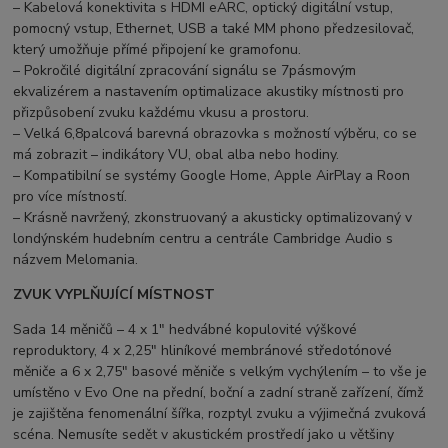
– Kabelová konektivita s HDMI eARC, optický digitální vstup,
pomocný vstup, Ethernet, USB a také MM phono předzesilovač,
který umožňuje přímé připojení ke gramofonu.
– Pokročilé digitální zpracování signálu se 7pásmovým
ekvalizérem a nastavením optimalizace akustiky místnosti pro
přizpůsobení zvuku každému vkusu a prostoru.
– Velká 6,8palcová barevná obrazovka s možností výběru, co se
má zobrazit – indikátory VU, obal alba nebo hodiny.
– Kompatibilní se systémy Google Home, Apple AirPlay a Roon
pro více místností.
– Krásně navržený, zkonstruovaný a akusticky optimalizovaný v
londýnském hudebním centru a centrále Cambridge Audio s
názvem Melomania.
ZVUK VYPLŇUJÍCÍ MÍSTNOST
Sada 14 měničů – 4 x 1″ hedvábné kopulovité výškové
reproduktory, 4 x 2,25″ hliníkové membránové středotónové
měniče a 6 x 2,75″ basové měniče s velkým vychýlením – to vše je
umístěno v Evo One na přední, boční a zadní straně zařízení, čímž
je zajištěna fenomenální šířka, rozptyl zvuku a výjimečná zvuková
scéna. Nemusíte sedět v akustickém prostředí jako u většiny