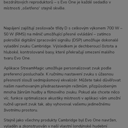
bezdrátových reproduktorů – s Evo One je každé sedadlo v
místnosti „ošetřeno“ stejně skvěle.
Napájení zajišťují zesilovače třídy D s celkovým výkonem 700 W –
50 W (RMS) na měnič umožňující přesné ovládání – zatímco
pokročilé digitální zpracování signálu (DSP) umožňuje dokonalé
vyladění zvuku Cambridge. Výsledkem je dechberoucí čistota a
hluboké, kontrolované basy, které překračují omezení malého
tvaru Evo One.
Aplikace StreamMagic umožňuje personalizovat zvuk podle
preferencí posluchače. K ručnímu nastavení zvuku s úžasnou
přesností slouží sedmipásmový ekvalizér. Můžete také důvěřovat
našim navrhovaným přednastaveným režimům, přizpůsobeným
mnoha žánrům hudby a filmového zvuku. Pokud ale chcete něco
víc, funkce optimalizace akustiky místnosti v aplikaci vám umožní
ručně upravit zvuk tak, aby vyhovoval vašemu jedinečnému
životnímu prostoru.
Stejně jako všechny produkty Cambridge byl Evo One navržen,
vyladěn a zkonstruován v naší vlastní londýnské hudební