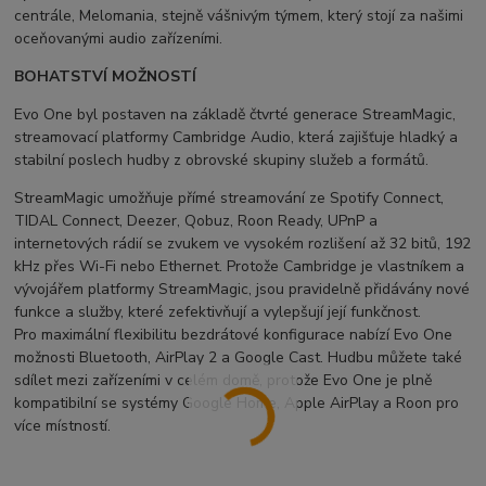
centrále, Melomania, stejně vášnivým týmem, který stojí za našimi
oceňovanými audio zařízeními.
BOHATSTVÍ MOŽNOSTÍ
Evo One byl postaven na základě čtvrté generace StreamMagic,
streamovací platformy Cambridge Audio, která zajišťuje hladký a
stabilní poslech hudby z obrovské skupiny služeb a formátů.
StreamMagic umožňuje přímé streamování ze Spotify Connect,
TIDAL Connect, Deezer, Qobuz, Roon Ready, UPnP a
internetových rádií se zvukem ve vysokém rozlišení až 32 bitů, 192
kHz přes Wi-Fi nebo Ethernet. Protože Cambridge je vlastníkem a
vývojářem platformy StreamMagic, jsou pravidelně přidávány nové
funkce a služby, které zefektivňují a vylepšují její funkčnost.
Pro maximální flexibilitu bezdrátové konfigurace nabízí Evo One
možnosti Bluetooth, AirPlay 2 a Google Cast. Hudbu můžete také
sdílet mezi zařízeními v celém domě, protože Evo One je plně
kompatibilní se systémy Google Home, Apple AirPlay a Roon pro
více místností.