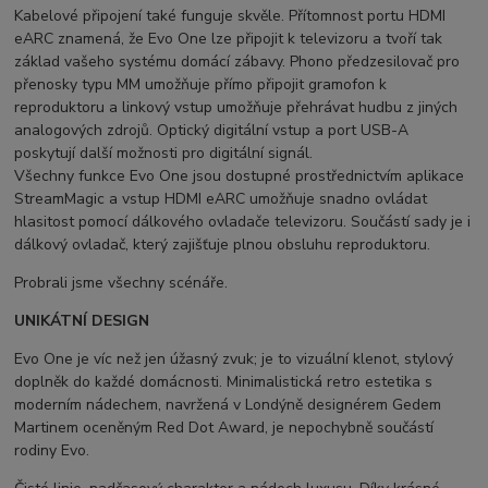
Kabelové připojení také funguje skvěle. Přítomnost portu HDMI
eARC znamená, že Evo One lze připojit k televizoru a tvoří tak
základ vašeho systému domácí zábavy. Phono předzesilovač pro
přenosky typu MM umožňuje přímo připojit gramofon k
reproduktoru a linkový vstup umožňuje přehrávat hudbu z jiných
analogových zdrojů. Optický digitální vstup a port USB-A
poskytují další možnosti pro digitální signál.
Všechny funkce Evo One jsou dostupné prostřednictvím aplikace
StreamMagic a vstup HDMI eARC umožňuje snadno ovládat
hlasitost pomocí dálkového ovladače televizoru. Součástí sady je i
dálkový ovladač, který zajišťuje plnou obsluhu reproduktoru.
Probrali jsme všechny scénáře.
UNIKÁTNÍ DESIGN
Evo One je víc než jen úžasný zvuk; je to vizuální klenot, stylový
doplněk do každé domácnosti. Minimalistická retro estetika s
moderním nádechem, navržená v Londýně designérem Gedem
Martinem oceněným Red Dot Award, je nepochybně součástí
rodiny Evo.