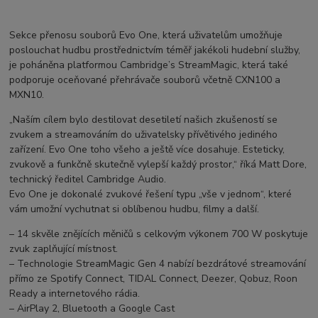
Sekce přenosu souborů Evo One, která uživatelům umožňuje
poslouchat hudbu prostřednictvím téměř jakékoli hudební služby,
je poháněna platformou Cambridge’s StreamMagic, která také
podporuje oceňované přehrávače souborů včetně CXN100 a
MXN10.
„Naším cílem bylo destilovat desetiletí našich zkušeností se
zvukem a streamováním do uživatelsky přívětivého jediného
zařízení. Evo One toho všeho a ještě více dosahuje. Esteticky,
zvukově a funkčně skutečně vylepší každý prostor,“ říká Matt Dore,
technický ředitel Cambridge Audio.
Evo One je dokonalé zvukové řešení typu „vše v jednom“, které
vám umožní vychutnat si oblíbenou hudbu, filmy a další.
– 14 skvěle znějících měničů s celkovým výkonem 700 W poskytuje
zvuk zaplňující místnost.
– Technologie StreamMagic Gen 4 nabízí bezdrátové streamování
přímo ze Spotify Connect, TIDAL Connect, Deezer, Qobuz, Roon
Ready a internetového rádia.
– AirPlay 2, Bluetooth a Google Cast