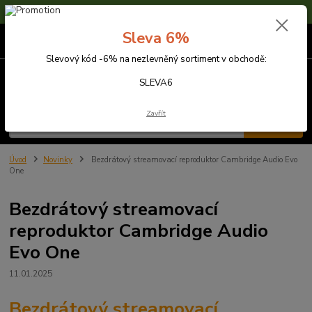
Sleva 6% na nezlevněné zboží s kódem SLEVA6
Sleva 6%
0
ks
za
0,00 Kč
Slevový kód -6% na nezlevněný sortiment v obchodě:
Menu
SLEVA6
Zavřít
Hledat
Úvod
Novinky
Bezdrátový streamovací reproduktor Cambridge Audio Evo
One
Bezdrátový streamovací
reproduktor Cambridge Audio
Evo One
11.01.2025
Bezdrátový streamovací