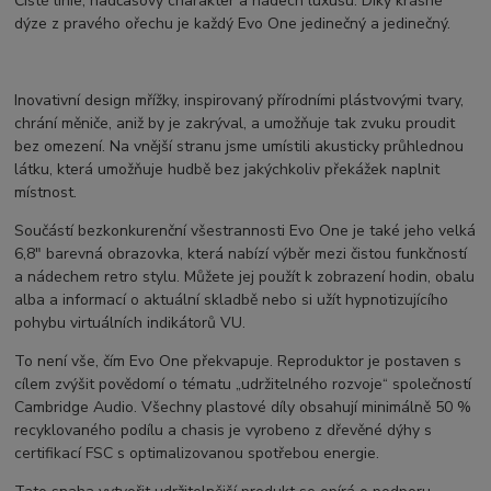
Čisté linie, nadčasový charakter a nádech luxusu. Díky krásné
dýze z pravého ořechu je každý Evo One jedinečný a jedinečný.
Inovativní design mřížky, inspirovaný přírodními plástvovými tvary,
chrání měniče, aniž by je zakrýval, a umožňuje tak zvuku proudit
bez omezení. Na vnější stranu jsme umístili akusticky průhlednou
látku, která umožňuje hudbě bez jakýchkoliv překážek naplnit
místnost.
Součástí bezkonkurenční všestrannosti Evo One je také jeho velká
6,8″ barevná obrazovka, která nabízí výběr mezi čistou funkčností
a nádechem retro stylu. Můžete jej použít k zobrazení hodin, obalu
alba a informací o aktuální skladbě nebo si užít hypnotizujícího
pohybu virtuálních indikátorů VU.
To není vše, čím Evo One překvapuje. Reproduktor je postaven s
cílem zvýšit povědomí o tématu „udržitelného rozvoje“ společností
Cambridge Audio. Všechny plastové díly obsahují minimálně 50 %
recyklovaného podílu a chasis je vyrobeno z dřevěné dýhy s
certifikací FSC s optimalizovanou spotřebou energie.