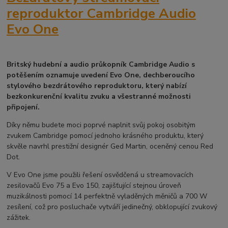
reproduktor Cambridge Audio
Evo One
Britský hudební a audio průkopník Cambridge Audio s
potěšením oznamuje uvedení Evo One, dechberoucího
stylového bezdrátového reproduktoru, který nabízí
bezkonkurenční kvalitu zvuku a všestranné možnosti
připojení.
Díky němu budete moci poprvé naplnit svůj pokoj osobitým
zvukem Cambridge pomocí jednoho krásného produktu, který
skvěle navrhl prestižní designér Ged Martin, oceněný cenou Red
Dot.
V Evo One jsme použili řešení osvědčená u streamovacích
zesilovačů Evo 75 a Evo 150, zajišťující stejnou úroveň
muzikálnosti pomocí 14 perfektně vyladěných měničů a 700 W
zesílení, což pro posluchače vytváří jedinečný, obklopující zvukový
zážitek.