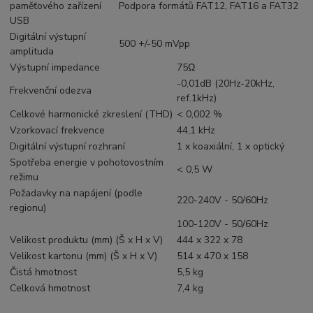
paměťového zařízení
Podpora formátů FAT12, FAT16 a FAT32
USB
Digitální výstupní
500 +/-50 mVpp
amplituda
Výstupní impedance
75Ω
-0,01dB (20Hz-20kHz,
Frekvenční odezva
ref.1kHz)
Celkové harmonické zkreslení (THD)
< 0,002 %
Vzorkovací frekvence
44,1 kHz
Digitální výstupní rozhraní
1 x koaxiální, 1 x optický
Spotřeba energie v pohotovostním
< 0,5 W
režimu
Požadavky na napájení (podle
220-240V - 50/60Hz
regionu)
100-120V - 50/60Hz
Velikost produktu (mm) (Š x H x V)
444 x 322 x 78
Velikost kartonu (mm) (Š x H x V)
514 x 470 x 158
Čistá hmotnost
5,5 kg
Celková hmotnost
7,4 kg