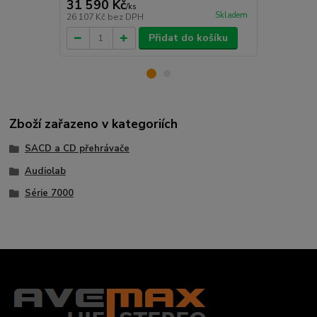
31 590 Kč
15 900 
/
ks
Skladem
26 107 Kč
bez DPH
13 140 Kč
be
Přidat do košíku
Zboží zařazeno v kategoriích
SACD a CD přehrávače
Audiolab
Série 7000