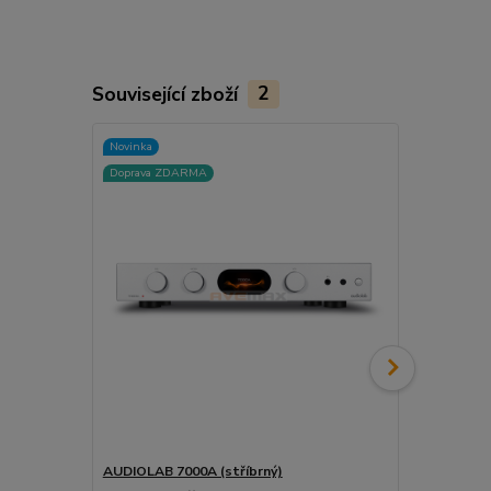
Související zboží
2
Novinka
Novinka
Doprava ZDARMA
Doprava ZD
AUDIOLAB 7000A (stříbrný)
AUDIOLAB 7