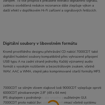
zdrojem. To vše přispívá k příkladné extrakci digitálního signálu,
zatímco osvědčená redukce rezonance dále zlepšuje výkon a
další efekt v doplňkovém Hi-Fi zařízení a signálových řetězcích.
Digitální soubory v libovolném formátu
Kromě prvotřídního designu přehrávání CD nabízí 7000CDT také
digitální hudební soubory kompatibilně přes vyhrazené připojení
USB typu A na zadní straně jednotky. Každý významný audio
formát s vysokým rozlišením a bezeztrátovým zvukem, včetně
WAV, AAC a WMA, stejně jako komprimované starší formáty MP3.
7000CDT se silným vlivem vlajkové lodi 9000CDT vylepšuje oproti
6000CDT plnobarevným 2,8" (48 x 64 mm)
IPS displejem s podrobným, ale snadno použitelným GUI.
7000CDT proto nabízí živé zobrazení informací včetně systému