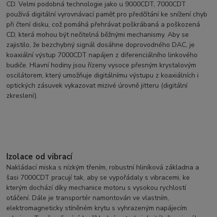
CD. Velmi podobná technologie jako u 9000CDT, 7000CDT
používá digitální vyrovnávací paměť pro předčítání ke snížení chyb
při čtení disku, což pomáhá přehrávat poškrábaná a poškozená
CD, která mohou být nečitelná běžnými mechanismy. Aby se
zajistilo, že bezchybný signál dosáhne doprovodného DAC, je
koaxiální výstup 7000CDT napájen z diferenciálního linkového
budiče. Hlavní hodiny jsou řízeny vysoce přesným krystalovým
oscilátorem, který umožňuje digitálnímu výstupu z koaxiálních i
optických zásuvek vykazovat mizivé úrovně jitteru (digitální
zkreslení).
Izolace od vibrací
Nakládací miska s nízkým třením, robustní hliníková základna a
šasi 7000CDT pracují tak, aby se vypořádaly s vibracemi, ke
kterým dochází díky mechanice motoru s vysokou rychlostí
otáčení. Dále je transportér namontován ve vlastním,
elektromagneticky stíněném krytu s vyhrazeným napájecím