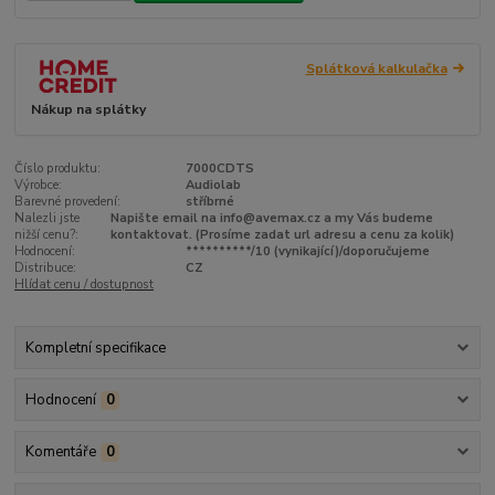
Splátková kalkulačka
Nákup na splátky
Číslo produktu:
7000CDTS
Výrobce:
Audiolab
Barevné provedení:
stříbrné
Nalezli jste
Napište email na info@avemax.cz a my Vás budeme
nižší cenu?:
kontaktovat. (Prosíme zadat url adresu a cenu za kolik)
Hodnocení:
**********/10 (vynikající)/doporučujeme
Distribuce:
CZ
Hlídat cenu / dostupnost
Kompletní specifikace
Hodnocení
0
Komentáře
0