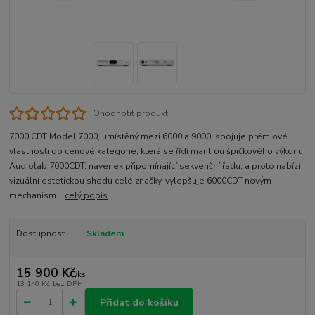
Ohodnotit produkt
7000 CDT Model 7000, umístěný mezi 6000 a 9000, spojuje prémiové
vlastnosti do cenové kategorie, která se řídí mantrou špičkového výkonu.
Audiolab 7000CDT, navenek připomínající sekvenční řadu, a proto nabízí
vizuální estetickou shodu celé značky, vylepšuje 6000CDT novým
mechanism...
celý popis
Dostupnost
Skladem
15 900 Kč
/
ks
13 140 Kč
bez DPH
Přidat do košíku