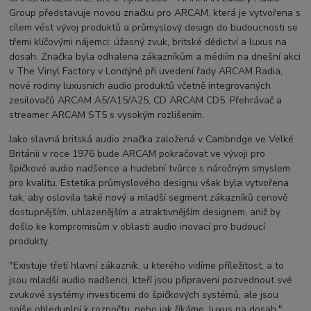
Group představuje novou značku pro ARCAM, která je vytvořena s
cílem vést vývoj produktů a průmyslový design do budoucnosti se
třemi klíčovými nájemci: úžasný zvuk, britské dědictví a luxus na
dosah. Značka byla odhalena zákazníkům a médiím na dnešní akci
v The Vinyl Factory v Londýně při uvedení řady ARCAM Radia,
nové rodiny luxusních audio produktů včetně integrovaných
zesilovačů ARCAM A5/A15/A25, CD ARCAM CD5. Přehrávač a
streamer ARCAM ST5 s vysokým rozlišením.
Jako slavná britská audio značka založená v Cambridge ve Velké
Británii v roce 1976 bude ARCAM pokračovat ve vývoji pro
špičkové audio nadšence a hudební tvůrce s náročným smyslem
pro kvalitu. Estetika průmyslového designu však byla vytvořena
tak, aby oslovila také nový a mladší segment zákazníků cenově
dostupnějším, uhlazenějším a atraktivnějším designem, aniž by
došlo ke kompromisům v oblasti audio inovací pro budoucí
produkty.
"Existuje třetí hlavní zákazník, u kterého vidíme příležitost, a to
jsou mladší audio nadšenci, kteří jsou připraveni pozvednout své
zvukové systémy investicemi do špičkových systémů, ale jsou
spíše ohleduplní k rozpočtu, nebo jak říkáme, luxus na dosah."