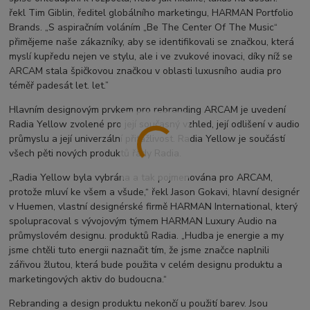
řekl Tim Giblin, ředitel globálního marketingu, HARMAN Portfolio
Brands. „S aspiračním voláním „Be The Center Of The Music“
přimějeme naše zákazníky, aby se identifikovali se značkou, která
myslí kupředu nejen ve stylu, ale i ve zvukové inovaci, díky níž se
ARCAM stala špičkovou značkou v oblasti luxusního audia pro
téměř padesát let. let.”
Hlavním designovým prvkem pro rebranding ARCAM je uvedení
Radia Yellow zvolené pro její současný vzhled, její odlišení v audio
průmyslu a její univerzální přitažlivost. Radia Yellow je součástí
všech pěti nových produktů řady Radia.
„Radia Yellow byla vybrána a tak pojmenována pro ARCAM,
protože mluví ke všem a všude,“ řekl Jason Gokavi, hlavní designér
v Huemen, vlastní designérské firmě HARMAN International, který
spolupracoval s vývojovým týmem HARMAN Luxury Audio na
průmyslovém designu. produktů Radia. „Hudba je energie a my
jsme chtěli tuto energii naznačit tím, že jsme značce naplnili
zářivou žlutou, která bude použita v celém designu produktu a
marketingových aktiv do budoucna.“
Rebranding a design produktu nekončí u použití barev. Jsou