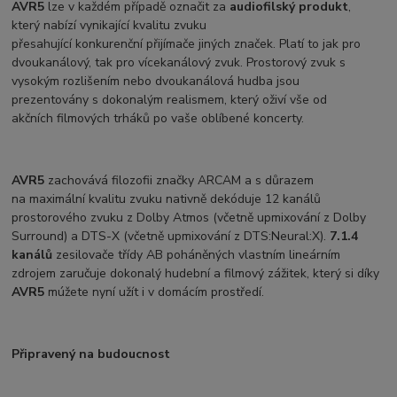
AVR5
lze v každém případě označit za
audiofilský produkt
,
který nabízí vynikající kvalitu zvuku
přesahující konkurenční přijímače jiných značek. Platí to jak pro
dvoukanálový, tak pro vícekanálový zvuk. Prostorový zvuk s
vysokým rozlišením nebo dvoukanálová hudba jsou
prezentovány s dokonalým realismem, který oživí vše od
akčních filmových trháků po vaše oblíbené koncerty.
AVR5
zachovává filozofii značky ARCAM a s důrazem
na maximální kvalitu zvuku nativně dekóduje 12 kanálů
prostorového zvuku z Dolby Atmos (včetně upmixování z Dolby
Surround) a DTS-X (včetně upmixování z DTS:Neural:X).
7.1.4
kanálů
zesilovače třídy AB poháněných vlastním lineárním
zdrojem zaručuje dokonalý hudební a filmový zážitek, který si díky
AVR5
múžete nyní užít i v domácím prostředí.
Připravený na budoucnost