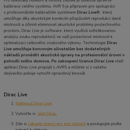
Pro dokonalý hudební a filmový zážitek je důležitá správná
kalibrace celého systému. AVR 5 je připraven pro spolupráci
s profesionálním kalibračním systémem
Dirac Live
®, který
umožňuje díky akustickým korekcím přizpůsobit reprodukci dané
místnosti a účinně eliminovat akustické problémy poslechového
prostoru. Dirac Live je software, který využívá sofistikovanou
analýzu zvuku reproduktorů ve vaší poslechové místnosti k
optimalizaci celkového zvukového výkonu. Technologie
Dirac
Live umožňuje koncovým uživatelům bez dodatečných
nákladů provádět akustické úpravy na profesionální úrovni v
pohodlí svého domova. Po zakoupení licence Dirac Live
stačí
aplikaci Dirac Live propojit s AVR5 a můžete si z vašeho
obývacího pokoje vytvořit opravdový kinosál.
Dirac Live
Stáhnout Dirac Live
.
Vytvořte si
účet Dirac.
Zde si
zakupte licenci pro své zařízení
a postupujte podle
pokynů k aktivaci.