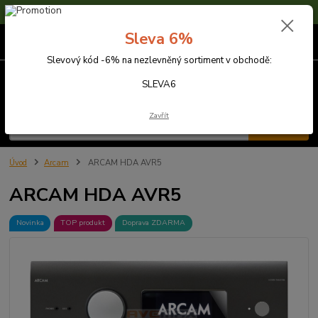
Sleva 6% na nezlevněné zboží s kódem SLEVA6
Sleva 6%
0
ks
za
0,00 Kč
Slevový kód -6% na nezlevněný sortiment v obchodě:
Menu
SLEVA6
Zavřít
Hledat
Úvod
Arcam
ARCAM HDA AVR5
ARCAM HDA AVR5
Novinka
TOP produkt
Doprava ZDARMA