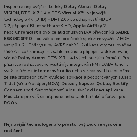
Disponuje nejnovějšími kodeky
Dolby Atmos, Dolby
VISION
,
DTS: X 7.1.4
a
DTS Virtual:X™
. Nejnovější
technologie 4K (UHD)
HDMI 2.0b
se schopností
HDCP
2.2
, připojení
Bluetooth aptX HD, Apple AirPlay 2
nebo
Chromcast
a dvojice audiofilských D/A převodníků
SABRE
ESS 9026PRO
jsou základem pro široké spektrum využití. 7 HDMI
vstupů a 2 HDMI výstupy. AVR5 nabízí 12-ti kanálový zesilovač ve
třídě AB, což zaručuje rozsáhlé možnosti připojení a dekódování,
včetně
Dolby Atmos
,
DTS: X 7.1.4
i všech starších formátů. Pro
příznivce rozhlasového vysílání je integrován
FM
i
DAB+
tuner a
využít můžete i
internetové rádio
nebo streamovat hudbu přímo
ze sítě prostřednictvím ovládací aplikace a podporovaných služeb
Tidal
(včetně podpory
MQA
),
Deezer, Napster,Qobuz, Spotify
Connect
apod. Samozřejmostí je intuitivní
ovládací aplikace
MusicLife
pro váš smartphone nebo tablet a také příprava pro
ROON
.
Nejnovější technologie pro prostorový zvuk ve vysokém
rozlišení