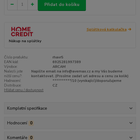
Přidat do košíku
Splátková kalkulačka
Nákup na splátky
Číslo produktu:
rhavr5
EAN kód:
6925281997389
Výrobce:
ARCAM
Nalezli jste
Napište email na info@avemax.cz a my Vás budeme
nižší cenu?:
kontaktovat. (Prosíme zadat url adresu a cenu za kolik)
Hodnocení:
**********/10 (vynikající)/doporučujeme
Distribuce:
CZ
Hlídat cenu / dostupnost
Kompletní specifikace
Hodnocení
0
Komentáře
0