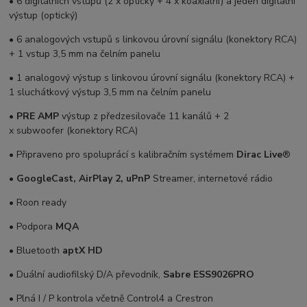
• 6 digitálních vstupů (2 x optický + 4 x koaxiální) a jeden digitální
výstup (optický)
• 6 analogových vstupů s linkovou úrovní signálu (konektory RCA)
+ 1 vstup 3,5 mm na čelním panelu
• 1 analogový výstup s linkovou úrovní signálu (konektory RCA) +
1 sluchátkový výstup 3,5 mm na čelním panelu
•
PRE AMP
výstup z předzesilovače 11 kanálů + 2
x subwoofer (konektory RCA)
• Připraveno pro spoluprácí s kalibračním systémem
Dirac Live
®
•
GoogleCast, AirPlay 2, uPnP
Streamer, internetové rádio
• Roon ready
• Podpora
MQA
• Bluetooth
aptX HD
• Duální audiofilský D/A převodník,
Sabre ESS9026PRO
• Plná I / P kontrola včetně Control4 a Crestron