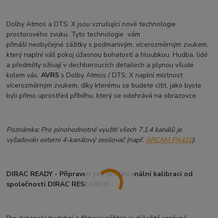
Dolby Atmos a DTS: X jsou vzrušující nové technologie
prostorového zvuku. Tyto technologie vám
přináší neobyčejné zážitky s podmanivým, vícerozměrným zvukem,
který naplní váš pokoj úžasnou bohatostí a hloubkou. Hudba, lidé
a předměty ožívají v dechberoucích detailech a plynou všude
kolem vás.
AVR5
s Dolby Atmos / DTS: X naplní místnost
vícerozměrným zvukem, díky kterému se budete cítit, jako byste
byli přímo uprostřed příběhu, který se odehrává na obrazovce.
Poznámka: Pro plnohodnotné využití všech 7.1.4 kanálů je
vyžadován externí 4-kanálový zesilovač (např.
ARCAM PA410
).
DIRAC READY - Připraven pro profesionální kalibraci od
společnosti DIRAC RESEARCH