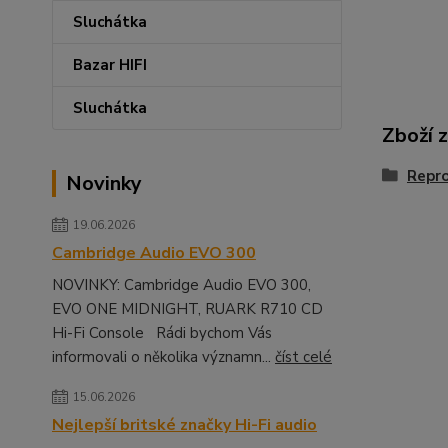
Sluchátka
Bazar HIFI
Sluchátka
Zboží 
Repr
Novinky
19.06.2026
Cambridge Audio EVO 300
NOVINKY: Cambridge Audio EVO 300,
EVO ONE MIDNIGHT, RUARK R710 CD
Hi-Fi Console Rádi bychom Vás
informovali o několika významn...
číst celé
15.06.2026
Nejlepší britské značky Hi-Fi audio