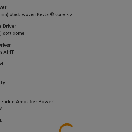
ver
mm) black woven Kevlar® cone x 2
 Driver
) soft dome
river
m AMT
ld
ity
nded Amplifier Power
W
L