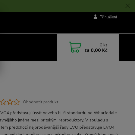
Přihlášení
0
ks
za
0,00 Kč
Ohodnotit produkt
VO4 představují úsvit nového hi-fi standardu od Wharfedale
lavnějšího jména mezi britskými reproduktory. V souladu s
tem předchozí nejprodávanější řady EVO představuje EVO4
i cenově dostupného vysoce věrného zvuku. Kromě toho, nové