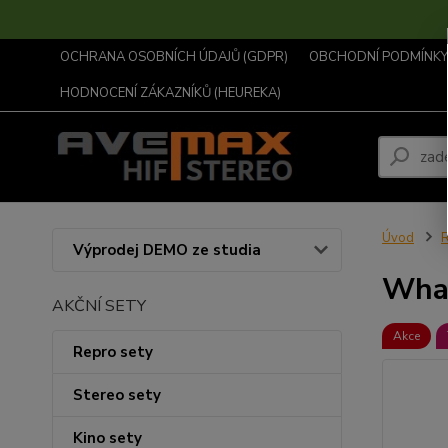
OCHRANA OSOBNÍCH ÚDAJŮ (GDPR)
OBCHODNÍ PODMÍNKY .
HODNOCENÍ ZÁKAZNÍKŮ (HEUREKA)
Úvod
R
Výprodej DEMO ze studia
Whar
AKČNÍ SETY
Akce
Repro sety
Stereo sety
Kino sety