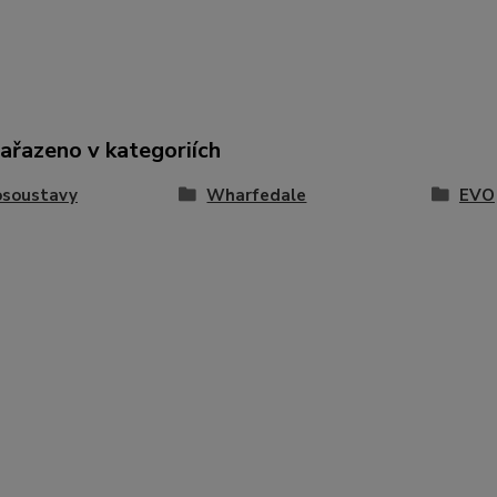
zařazeno v kategoriích
osoustavy
Wharfedale
EVO