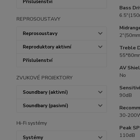
Příslušenství
Bass Dri
6.5″(150
REPROSOUSTAVY
Midrange
Reprosoustavy
2″(50mm
Reproduktory aktivní
Treble D
55*80m
Příslušenství
AV Shie
No
ZVUKOVÉ PROJEKTORY
Sensitiv
Soundbary (aktivní)
90dB
Soundbary (pasivní)
Recomme
30-200
Hi-Fi systémy
Peak SP
110dB
Systémy