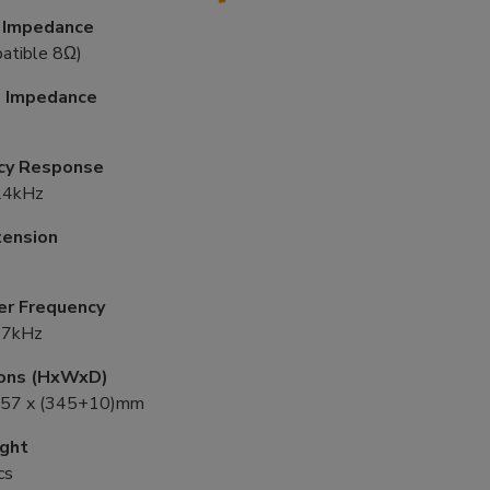
 Impedance
atible 8Ω)
 Impedance
cy Response
24kHz
tension
er Frequency
.7kHz
ons (HxWxD)
257 x (345+10)mm
ght
cs