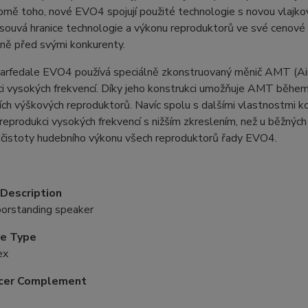
omě toho, nové EVO4 spojují použité technologie s novou vlajk
uvá hranice technologie a výkonu reproduktorů ve své cenové tř
ně před svými konkurenty.
arfedale EVO4 používá speciálně zkonstruovaný měnič AMT (Air
ci vysokých frekvencí. Díky jeho konstrukci umožňuje AMT běh
ch výškových reproduktorů. Navíc spolu s dalšími vlastnostmi k
eprodukci vysokých frekvencí s nižším zkreslením, než u běžných
 čistoty hudebního výkonu všech reproduktorů řady EVO4.
Description
oorstanding speaker
re Type
ex
cer Complement