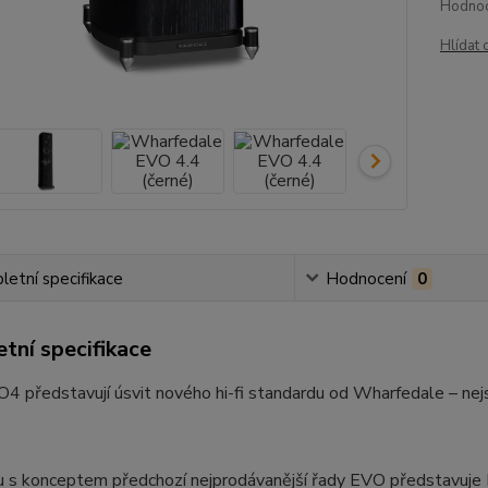
Hodnoc
Hlídat 
etní specifikace
Hodnocení
0
tní specifikace
 představují úsvit nového hi-fi standardu od Wharfedale – nejs
u s konceptem předchozí nejprodávanější řady EVO představuj