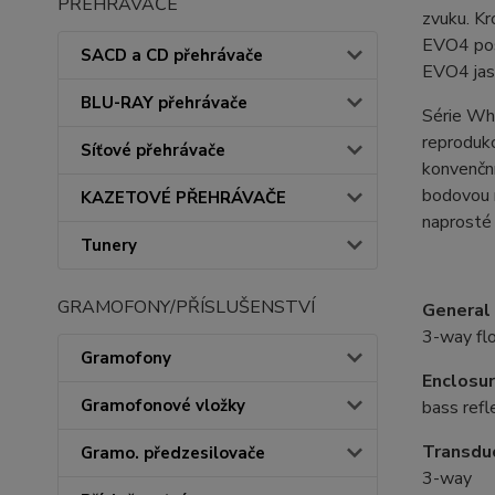
PŘEHRÁVAČE
zvuku. Kr
EVO4 poso
SACD a CD přehrávače
EVO4 jas
BLU-RAY přehrávače
Série Wh
reproduk
Síťové přehrávače
konvenční
bodovou r
KAZETOVÉ PŘEHRÁVAČE
naprosté
Tunery
GRAMOFONY/PŘÍSLUŠENSTVÍ
General 
3-way fl
Gramofony
Enclosu
Gramofonové vložky
bass refl
Transdu
Gramo. předzesilovače
3-way