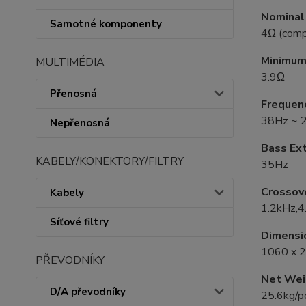
Nominal
Samotné komponenty
4Ω (comp
Minimum
MULTIMÉDIA
3.9Ω
Přenosná
Frequen
38Hz ~ 
Nepřenosná
Bass Ex
KABELY/KONEKTORY/FILTRY
35Hz
Crossov
Kabely
1.2kHz,4
Síťové filtry
Dimensi
1060 x 
PŘEVODNÍKY
Net Wei
D/A převodníky
25.6kg/p