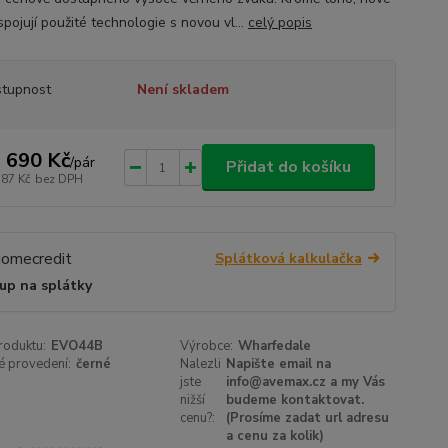
pojují použité technologie s novou vl...
celý popis
tupnost
Není skladem
 690 Kč
/
pár
Přidat do košíku
587 Kč
bez DPH
Splátková kalkulačka
up na splátky
roduktu:
EVO44B
Výrobce:
Wharfedale
é provedení:
černé
Nalezli
Napište email na
jste
info@avemax.cz a my Vás
nižší
budeme kontaktovat.
cenu?:
(Prosíme zadat url adresu
a cenu za kolik)