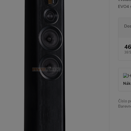
EVO4 s
Dos
46
38 
Nák
Číslo p
Barevn