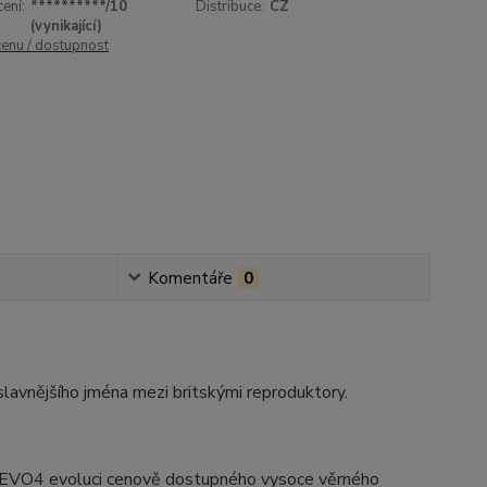
ení:
**********/10
Distribuce:
CZ
(vynikající)
cenu / dostupnost
Komentáře
0
lavnějšího jména mezi britskými reproduktory.
e EVO4 evoluci cenově dostupného vysoce věrného