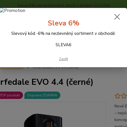
Sleva 6% na nezlevněné zboží s kódem SLEVA6
..
KONTAKTY
O NÁS
POPTÁVKA ZBOŽÍ - KALKULACE
Sleva 6%
Slevový kód -6% na nezlevněný sortiment v obchodě:
Hledat
SLEVA6
Zavřít
eprosoustavy
Wharfedale EVO 4.4 (černé)
fedale EVO 4.4 (černé)
TOP produkt
Doprava ZDARMA
Nové E
– nejs
koncep
evoluc