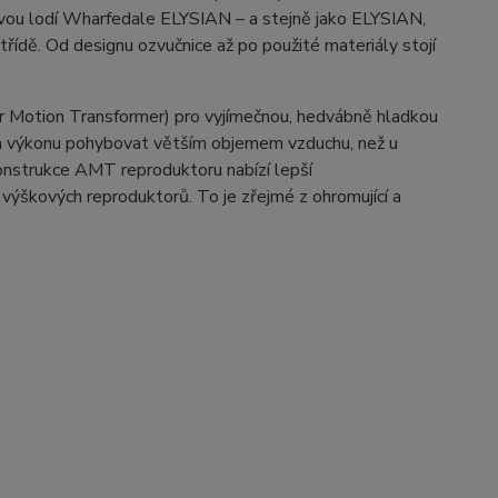
ovou lodí Wharfedale ELYSIAN – a stejně jako ELYSIAN,
ídě. Od designu ozvučnice až po použité materiály stojí
 Motion Transformer) pro vyjímečnou, hedvábně hladkou
em výkonu pohybovat větším objemem vzduchu, než u
onstrukce AMT reproduktoru nabízí lepší
 výškových reproduktorů. To je zřejmé z ohromující a