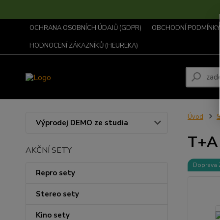
OCHRANA OSOBNÍCH ÚDAJŮ (GDPR)
OBCHODNÍ PODMÍNKY .
HODNOCENÍ ZÁKAZNÍKŮ (HEUREKA)
Úvod
Výprodej DEMO ze studia
T+A
AKČNÍ SETY
Doprava
Repro sety
Stereo sety
Kino sety