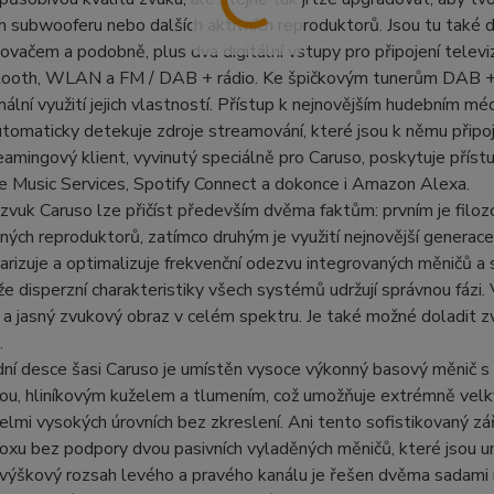
m subwooferu nebo dalších aktivních reproduktorů. Jsou tu také d
ovačem a podobně, plus dva digitální vstupy pro připojení televi
ooth, WLAN a FM / DAB + rádio. Ke špičkovým tunerům DAB + a FM
ální využití jejich vlastností. Přístup k nejnovějším hudebním
tomaticky detekuje zdroje streamování, které jsou k němu připojen
amingový klient, vyvinutý speciálně pro Caruso, poskytuje přístu
le Music Services, Spotify Connect a dokonce i Amazon Alexa.
í zvuk Caruso lze přičíst především dvěma faktům: prvním je filo
ných reproduktorů, zatímco druhým je využití nejnovější generac
earizuje a optimalizuje frekvenční odezvu integrovaných měničů 
, že disperzní charakteristiky všech systémů udržují správnou fáz
 a jasný zvukový obraz v celém spektru. Je také možné doladit 
.
dní desce šasi Caruso je umístěn vysoce výkonný basový měnič 
u, hliníkovým kuželem a tlumením, což umožňuje extrémně velký
elmi vysokých úrovních bez zkreslení. Ani tento sofistikovaný z
xu bez podpory dvou pasivních vyladěných měničů, které jsou u
/ výškový rozsah levého a pravého kanálu je řešen dvěma sadami