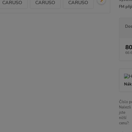
FM přij
Dos
80
66 
Nák
Číslo p
Nalezli
jste
nižší
cenu?: