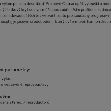
a výkon po celá desetiletí. Pro nové Caruso opět vylepšili a mode
ný hliníkový kryt se nyní může pochlubit nižším profilem, zatímc
ncem devadesátých let vytvořil cestu pro současný progresivní 
displej je jasným sředobodem , který ovšem tvoří harmonickou in
ní parametry:
í výkon
o vestavěné reprosoustavy
ystém
dané stereo, 7 reproduktorů