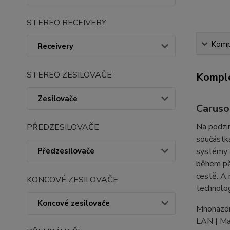
STEREO RECEIVERY
Kompl
Receivery
STEREO ZESILOVAČE
Komple
Zesilovače
Caruso
Na podzim
PŘEDZESILOVAČE
součástka
Předzesilovače
systémy a
během pět
cestě. A 
KONCOVÉ ZESILOVAČE
technolog
Koncové zesilovače
Mnohazdro
LAN | Ma