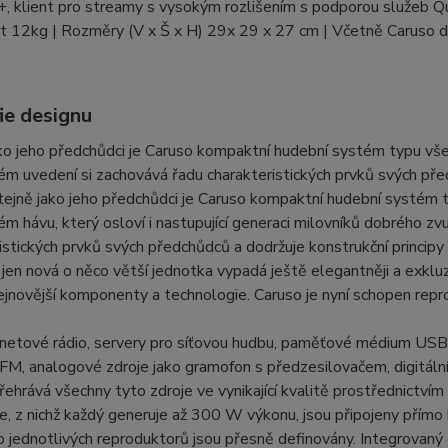
 klient pro streamy s vysokým rozlišením s podporou služeb Qu
 12kg | Rozměry (V x Š x H) 29x 29 x 27 cm | Včetně Caruso d
ie designu
ko jeho předchůdci je Caruso kompaktní hudební systém typu vše v
ém uvedení si zachovává řadu charakteristických prvků svých pře
tejně jako jeho předchůdci je Caruso kompaktní hudební systém typ
m hávu, který osloví i nastupující generaci milovníků dobrého z
istických prvků svých předchůdců a dodržuje konstrukční princi
 jen nová o něco větší jednotka vypadá ještě elegantněji a exklu
ejnovější komponenty a technologie. Caruso je nyní schopen rep
rnetové rádio, servery pro síťovou hudbu, paměťové médium USB,
M, analogové zdroje jako gramofon s předzesilovačem, digitální z
přehrává všechny tyto zdroje ve vynikající kvalitě prostřednict
e, z nichž každý generuje až 300 W výkonu, jsou připojeny přímo 
o jednotlivých reproduktorů jsou přesně definovány. Integrovaný d