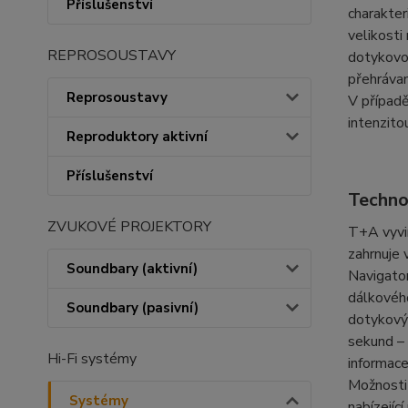
Příslušenství
charakter
velikosti
REPROSOUSTAVY
dotykovou
přehrávan
Reprosoustavy
V případě
intenzitou
Reproduktory aktivní
Příslušenství
Techno
ZVUKOVÉ PROJEKTORY
T+A vyvi
zahrnuje 
Soundbary (aktivní)
Navigato
dálkovéh
Soundbary (pasivní)
dotykovým
sekund – 
Hi-Fi systémy
informace
Možnosti 
Systémy
nabízejíc