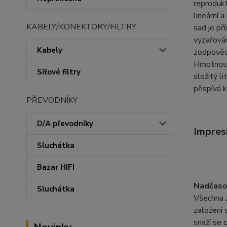
reprodukt
lineární 
KABELY/KONEKTORY/FILTRY
sad je př
vyzařován
Kabely
zodpovědn
Hmotnost 
Síťové filtry
složitý l
přispívá 
PŘEVODNÍKY
D/A převodníky
Impresi
Sluchátka
Bazar HIFI
Nadčaso
Sluchátka
Všechna z
založení 
snaží se 