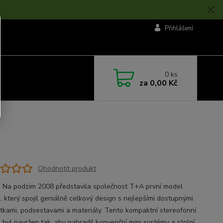
Přihlášení
0
ks
za
0,00 Kč
Ohodnotit produkt
 Na podzim 2008 představila společnost T+A první model
, který spojil geniálně celkový design s nejlepšími dostupnými
tkami, podsestavami a materiály. Tento kompaktní stereofonní
 byl navržen tak, aby nahradil konvenční mini systémy a stolní