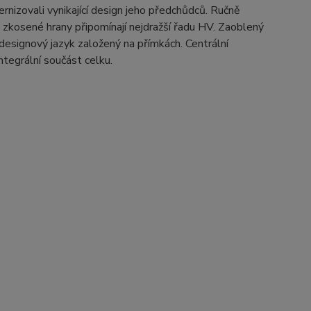
rnizovali vynikající design jeho předchůdců. Ručně
o zkosené hrany připomínají nejdražší řadu HV. Zaoblený
designový jazyk založený na přímkách. Centrální
tegrální součást celku.