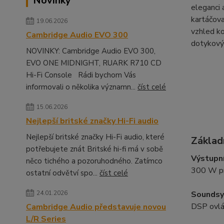
Novinky
eleganci 
kartáčova
19.06.2026
vzhled ko
Cambridge Audio EVO 300
dotykový 
NOVINKY: Cambridge Audio EVO 300,
EVO ONE MIDNIGHT, RUARK R710 CD
Hi-Fi Console Rádi bychom Vás
informovali o několika významn...
číst celé
15.06.2026
Nejlepší britské značky Hi-Fi audio
Nejlepší britské značky Hi-Fi audio, které
Základ
potřebujete znát Britské hi-fi má v sobě
Výstupn
něco tichého a pozoruhodného. Zatímco
300 W pr
ostatní odvětví spo...
číst celé
24.01.2026
Sounds
DSP ovlá
Cambridge Audio představuje novou
L/R Series