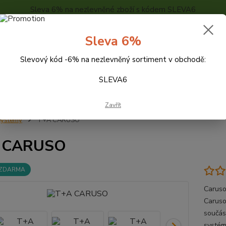
Sleva 6% na nezlevněné zboží s kódem SLEVA6
..
KONTAKTY
O NÁS
POPTÁVKA ZBOŽÍ - KALKULACE
Sleva 6%
Slevový kód -6% na nezlevněný sortiment v obchodě:
Hledat
SLEVA6
Zavřít
Systémy
T+A CARUSO
 CARUSO
 ZDARMA
Caruso
Caruso
součás
systém