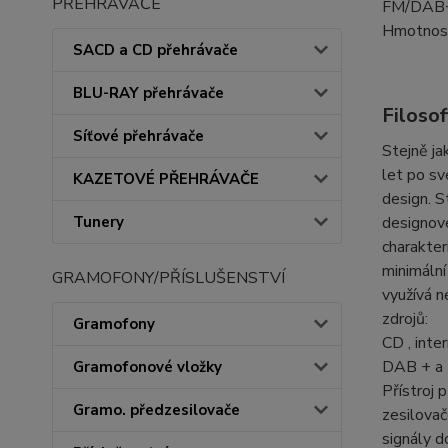
PŘEHRÁVAČE
FM/DAB+,
Hmotnost
SACD a CD přehrávače
BLU-RAY přehrávače
Filosof
Síťové přehrávače
Stejně ja
let po sv
KAZETOVÉ PŘEHRÁVAČE
design.
S
Tunery
designové
charakter
minimální
GRAMOFONY/PŘÍSLUŠENSTVÍ
využívá n
zdrojů:
Gramofony
CD , inte
DAB + a F
Gramofonové vložky
Přístroj 
Gramo. předzesilovače
zesilovač
signály d