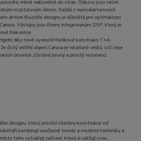
o pouzdra, mírně nakloněné do stran. Odezvy jsou velmi
 širokým rozptylovým úhlem. Každá z reproduktorových
o aktivní filozofie designu je důležitá pro optimalizaci
 Caruso. Výstupy jsou řízeny integrovaným DSP, který je
dové frekvence.
igidní díky nově vyvinuté hliníkové konstrukci T+A:
, že čistý vnitřní objem Carusa je relativně velký, což zase
sokých úrovních zůstává pevný a prostý rezonancí.
ého designu, který provází všechny konstrukce od
 návrháři kombinují současné trendy a moderní materiály a
ísto toho vytvářejí zařízení, která si udržují svou