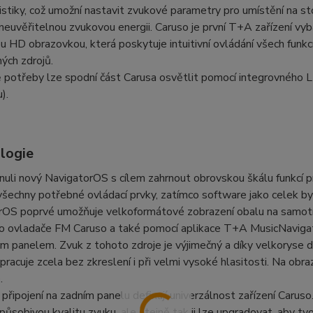
istiky, což umožní nastavit zvukové parametry pro umístění na stole
 neuvěřitelnou zvukovou energii.
Caruso je první T+A zařízení 
 HD obrazovkou, která poskytuje intuitivní ovládání všech fun
ých zdrojů.
 potřeby lze spodní část Carusa osvětlit pomocí integrovného 
).
logie
nuli nový NavigatorOS s cílem zahrnout obrovskou škálu funkcí 
všechny potřebné ovládací prvky, zatímco software jako celek byl n
rOS poprvé umožňuje velkoformátové zobrazení obalu na samotné
o ovladače FM Caruso a také pomocí aplikace T+A MusicNavigat
 panelem. Zvuk z tohoto zdroje je výjimečný a díky velkoryse 
pracuje zcela bez zkreslení i při velmi vysoké hlasitosti. Na obra
.
připojení na zadním panelu definují univerzálnost zařízení Caru
í působivou kvalitu zvuku, ale stejně tak ji lze upgradovat, aby t