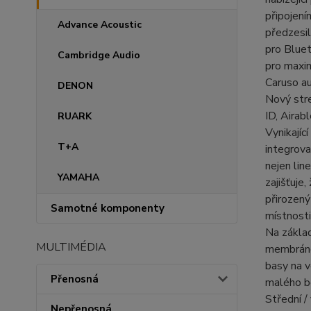
připojení
Advance Acoustic
předzesil
pro Bluet
Cambridge Audio
pro maxim
Caruso au
DENON
Nový stre
ID, Airab
RUARK
Vynikajíc
T+A
integrova
nejen lin
YAMAHA
zajišťuje
přirozený
Samotné komponenty
místnosti
Na zákla
MULTIMÉDIA
membráno
basy na v
Přenosná
malého bo
Střední 
Nepřenosná