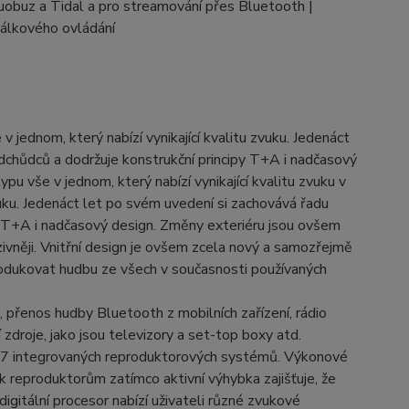
obuz a Tidal a pro streamování přes Bluetooth |
álkového ovládání
 jednom, který nabízí vynikající kvalitu zvuku. Jedenáct
dchůdců a dodržuje konstrukční principy T+A i nadčasový
u vše v jednom, který nabízí vynikající kvalitu zvuku v
vuku. Jedenáct let po svém uvedení si zachovává řadu
py T+A i nadčasový design. Změny exteriéru jsou ovšem
zivněji. Vnitřní design je ovšem zcela nový a samozřejmě
rodukovat hudbu ze všech v současnosti používaných
 přenos hudby Bluetooth z mobilních zařízení, rádio
droje, jako jsou televizory a set-top boxy atd.
vím 7 integrovaných reproduktorových systémů. Výkonové
k reproduktorům zatímco aktivní výhybka zajišťuje, že
igitální procesor nabízí uživateli různé zvukové