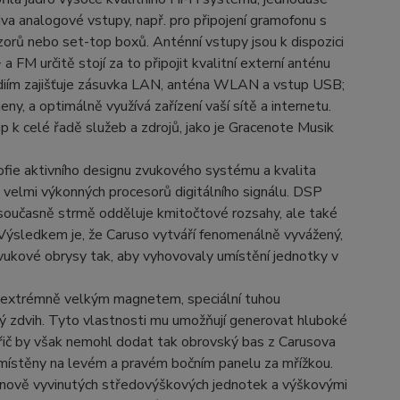
va analogové vstupy, např. pro připojení gramofonu s
zorů nebo set-top boxů. Anténní vstupy jsou k dispozici
 určitě stojí za to připojit kvalitní externí anténu
 médiím zajišťuje zásuvka LAN, anténa WLAN a vstup USB;
y, a optimálně využívá zařízení vaší sítě a internetu.
p k celé řadě služeb a zdrojů, jako je Gracenote Musik
zofie aktivního designu zvukového systému a kvalita
e velmi výkonných procesorů digitálního signálu. DSP
a současně strmě odděluje kmitočtové rozsahy, ale také
i. Výsledkem je, že Caruso vytváří fenomenálně vyvážený,
zvukové obrysy tak, aby vyhovovaly umístění jednotky v
s extrémně velkým magnetem, speciální tuhou
 zdvih. Tyto vlastnosti mu umožňují generovat hluboké
ářič by však nemohl dodat tak obrovský bas z Carusova
místěny na levém a pravém bočním panelu za mřížkou.
 nově vyvinutých středovýškových jednotek a výškovými