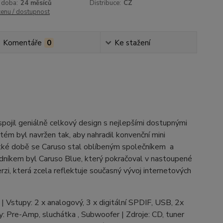
 doba:
24 měsíců
Distribuce:
CZ
cenu / dostupnost
Komentáře
0
Ke stažení
ojil geniálně celkový design s nejlepšími dostupnými
ém byl navržen tak, aby nahradil konvenční mini
rátké době se Caruso stal oblíbeným společníkem a
dníkem byl Caruso Blue, který pokračoval v nastoupené
zi, která zcela reflektuje současný vývoj internetových
Vstupy: 2 x analogový, 3 x digitální SPDIF, USB, 2x
Pre-Amp, sluchátka , Subwoofer | Zdroje: CD, tuner