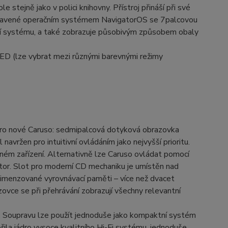
 stejně jako v polici knihovny. Přístroj přináší při své
vybavené operačním systémem NavigatorOS se 7palcovou
kcí systému, a také zobrazuje působivým způsobem obaly
LED (lze vybrat mezi různými barevnými režimy
pro nové Caruso: sedmipalcová dotyková obrazovka
avržen pro intuitivní ovládáním jako nejvyšší prioritu.
m zařízení. Alternativně lze Caruso ovládat pomocí
or. Slot pro moderní CD mechaniku je umístěn nad
dimenzované vyrovnávací paměti – více než dvacet
zovce se při přehrávání zobrazují všechny relevantní
so. Soupravu lze použít jednoduše jako kompaktní systém
vořila jádro vysoce kvalitního Hi-Fi systému, jednoduše