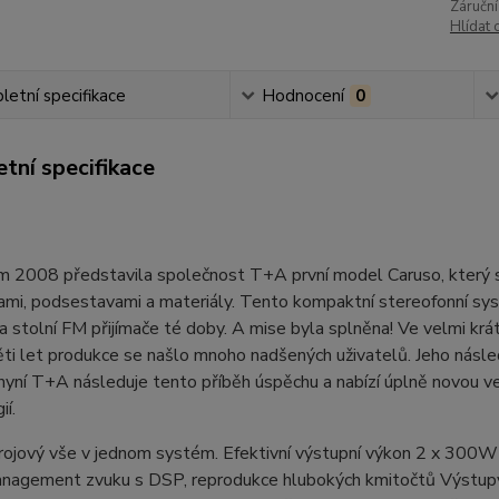
Záruční
Hlídat 
etní specifikace
Hodnocení
0
tní specifikace
 2008 představila společnost T+A první model Caruso, který sp
mi, podsestavami a materiály. Tento kompaktní stereofonní syst
 stolní FM přijímače té doby. A mise byla splněna! Ve velmi k
i let produkce se našlo mnoho nadšených uživatelů. Jeho násle
nyní T+A následuje tento příběh úspěchu a nabízí úplně novou ver
ií.
jový vše v jednom systém. Efektivní výstupní výkon 2 x 300W | 
nagement zvuku s DSP, reprodukce hlubokých kmitočtů Výstupy: 