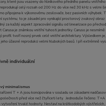
ory, které jsou vsazeny do hliníkového předního panelu vnitřníh
a reprodukují celý rozsah od 200 Hz do více než 30 kHz s velmi
ímo připojena k výkonovému zesilovače, bez pasivních výhybek. Tat
í systému; to je zásadní pro vynikající prostorový zvukový obraz
ý za každý aspekt zpracování signálu od linearizace po přecho
Carusa je známkou vnitřní tuhosti jednotky. Caruso je nesmírně r
itý profil tvoří nosný prvek celé vnitřní architektury. Výsledkem je
k jeho úžasné reprodukci velmi hlubokých basů. I při extrémně vy
vně individuální
vý minimalismus
ařízení T + A jsou koncipována v souladu se zásadami nadčasov
společnosti před více než čtyřiceti lety. Jednoduše řečeno: T+A
o vytvoření trvalé hodnoty. Nestaví na krátkodobých výstřelcích, m