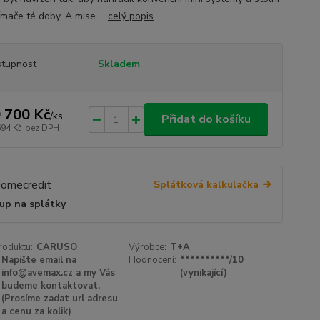
ímače té doby. A mise ...
celý popis
tupnost
Skladem
 700 Kč
/
ks
Přidat do košíku
694 Kč
bez DPH
Splátková kalkulačka
up na splátky
roduktu:
CARUSO
Výrobce:
T+A
Napište email na
Hodnocení:
**********/10
info@avemax.cz a my Vás
(vynikající)
budeme kontaktovat.
(Prosíme zadat url adresu
a cenu za kolik)