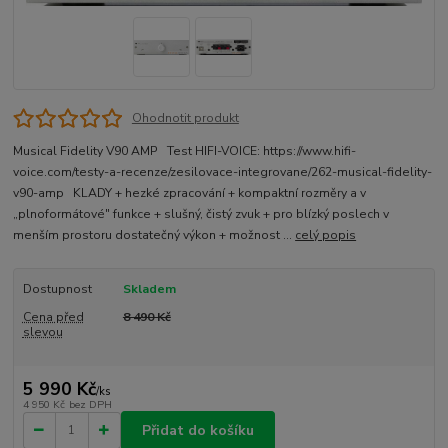
Ohodnotit produkt
Musical Fidelity V90 AMP Test HIFI-VOICE: https://www.hifi-
voice.com/testy-a-recenze/zesilovace-integrovane/262-musical-fidelity-
v90-amp KLADY + hezké zpracování + kompaktní rozměry a v
„plnoformátové" funkce + slušný, čistý zvuk + pro blízký poslech v
menším prostoru dostatečný výkon + možnost ...
celý popis
Dostupnost
Skladem
Cena před
8 490 Kč
slevou
5 990 Kč
/
ks
4 950 Kč
bez DPH
Přidat do košíku