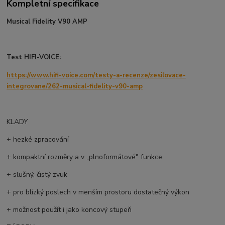
Kompletní specifikace
Musical Fidelity V90 AMP
Test HIFI-VOICE:
https://www.hifi-voice.com/testy-a-recenze/zesilovace-
integrovane/262-musical-fidelity-v90-amp
KLADY
+ hezké zpracování
+ kompaktní rozměry a v „plnoformátové" funkce
+ slušný, čistý zvuk
+ pro blízký poslech v menším prostoru dostatečný výkon
+ možnost použít i jako koncový stupeň