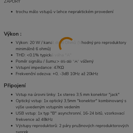
ZÁPORY
trochu málo vstupů v lehce nepraktickém provedení
Výkon :
Výkon: 20 W / kanál do 8 Ohmů (Vhodný pro reproduktory
minimálně 6 ohmů)
THD: <0.1% typická váha "A"
Poměr signálu / šumu:> 85 dB "A" vážený
Vstupní impedance: 47KΩ
Frekvenční odezva: +0, -3dB 10Hz až 20kHz
Připojení
Vstup na úrovni linky: 1x stereo 3,5 mm konektor "jack"
Optický vstup: 1x optický 3,5mm "konektor" kombinovaný s
výše uvedeným vstupním vedením
USB vstup: 1x typ "B" asynchronní, 16-24 bitů, vzorkovací
frekvence až 48kHz
Výstupy reproduktorů: 2 páry pružinových reproduktorových
svorek