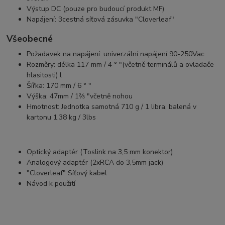
Výstup DC (pouze pro budoucí produkt MF)
Napájení: 3cestná síťová zásuvka "Cloverleaf"
Všeobecné
Požadavek na napájení: univerzální napájení 90-250Vac
Rozměry: délka 117 mm / 4 ° "(včetně terminálů a ovladače
hlasitosti) l
Šířka: 170 mm / 6 ° "
Výška: 47mm / 1⅔ "včetně nohou
Hmotnost: Jednotka samotná 710 g / 1 libra, balená v
kartonu 1,38 kg / 3lbs
Optický adaptér (Toslink na 3,5 mm konektor)
Analogový adaptér (2xRCA do 3,5mm jack)
"Cloverleaf" Síťový kabel
Návod k použití