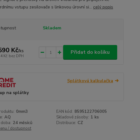
rdnímu vstupu zesilovače s linkovou úrovní si...
celý popis
tupnost
Skladem
590 Kč
/
ks
Přidat do košíku
14 Kč
bez DPH
Splátková kalkulačka
up na splátky
roduktu:
0mm3
EAN kód:
8595122706005
e:
AQ
Skladové zásoby:
1 ks
 doba:
24 měsíců
Distribuce:
CZ
cenu / dostupnost