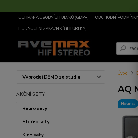
OCHRANA OSOBNÍCH ÚDAJŮ (GDPR)
OBCHODNÍ PODMÍNKY .
HODNOCENÍ ZÁKAZNÍKŮ (HEUREKA)
Úvod
G
Výprodej DEMO ze studia
AQ 
AKČNÍ SETY
Novinka
Repro sety
Stereo sety
Kino sety