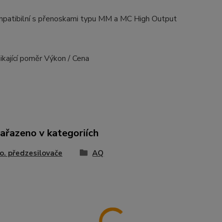
patibilní s přenoskami typu MM a MC High Output
ikající poměr Výkon / Cena
zařazeno v kategoriích
. předzesilovače
AQ