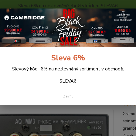
Sleva 6% na nezlevněné zboží s kódem SLEVA6
..
KONTAKTY
O NÁS
POPTÁVKA ZBOŽÍ - KALKULACE
Hledat
Sleva 6%
Slevový kód -6% na nezlevněný sortiment v obchodě:
ramo. předzesilovače
AQ MM3
SLEVA6
MM3
Zavřít
Gramof
spínan
gramof
Zesilu