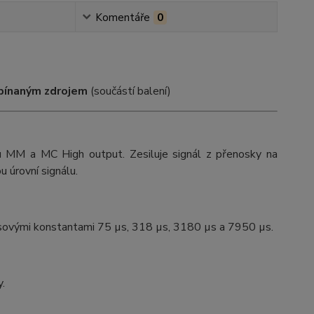
Komentáře
0
pínaným zdrojem
(součástí balení)
 MM a MC High output. Zesiluje signál z přenosky na
 úrovní signálu.
časovými konstantami 75 µs, 318 µs, 3180 µs a 7950 µs.
.