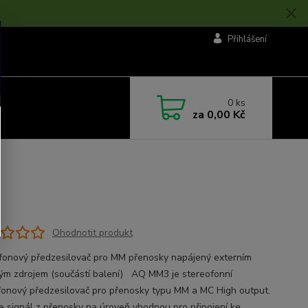
Přihlášení
0
ks
za
0,00 Kč
Ohodnotit produkt
onový předzesilovač pro MM přenosky napájený externím
ým zdrojem (součástí balení) AQ MM3 je stereofonní
onový předzesilovač pro přenosky typu MM a MC High output.
je signál z přenosky na úroveň vhodnou pro připojení ke