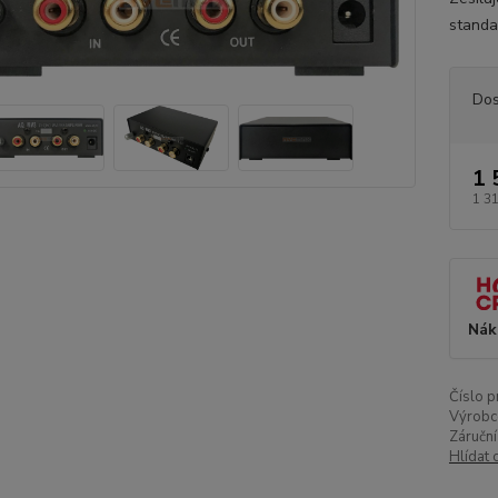
standa
Dos
1 
1 3
Nák
Číslo p
Výrobc
Záruční
Hlídat 