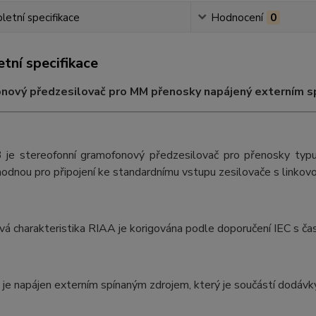
etní specifikace
Hodnocení
0
tní specifikace
nový předzesilovač pro MM přenosky napájený externím s
e stereofonní gramofonový předzesilovač pro přenosky typu
odnou pro připojení ke standardnímu vstupu zesilovače s linkovou
vá charakteristika RIAA je korigována podle doporučení IEC s 
e napájen externím spínaným zdrojem, který je součástí dodávky