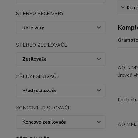
Kompl
STEREO RECEIVERY
Komple
Receivery
Gramofo
STEREO ZESILOVAČE
Zesilovače
AQ MM3 j
úroveň vh
PŘEDZESILOVAČE
Předzesilovače
Kmitočto
KONCOVÉ ZESILOVAČE
Koncové zesilovače
AQ MM3 j