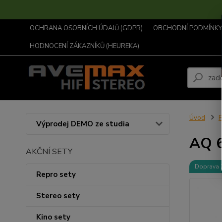
OCHRANA OSOBNÍCH ÚDAJŮ (GDPR)
OBCHODNÍ PODMÍNKY .
HODNOCENÍ ZÁKAZNÍKŮ (HEUREKA)
Úvod
P
Výprodej DEMO ze studia
AQ 
AKČNÍ SETY
Doprava
Repro sety
Stereo sety
Kino sety