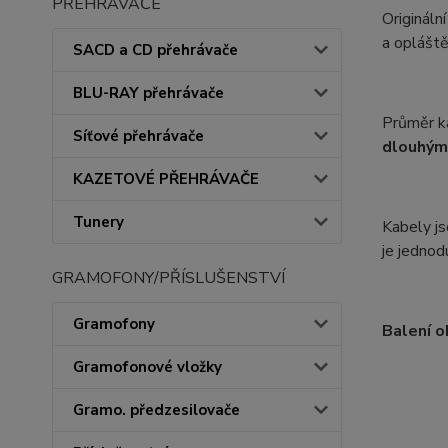
PŘEHRÁVAČE
Origináln
a oplášt
SACD a CD přehrávače
BLU-RAY přehrávače
Průměr k
Síťové přehrávače
dlouhými
KAZETOVÉ PŘEHRÁVAČE
Tunery
Kabely j
je jednod
GRAMOFONY/PŘÍSLUŠENSTVÍ
Gramofony
Balení o
Gramofonové vložky
Gramo. předzesilovače