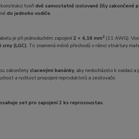
í konstrukci tvoří
dvě samostatně izolované žíly zakončené p
ěné
do jednoho vodiče
.
2
abelu je při jednoduchém zapojení
2 × 4,16 mm
(11 AWG). Vodi
 zrny (LGC)
. To znamená méně přechodů v rámci struktury materi
sou zakončeny
zlacenými banánky
, aby nedocházelo k oxidaci a 
uchost a rychlost propojení reproduktorů a zesilovače.
bsahuje set pro zapojení 2 ks reprosoustav.