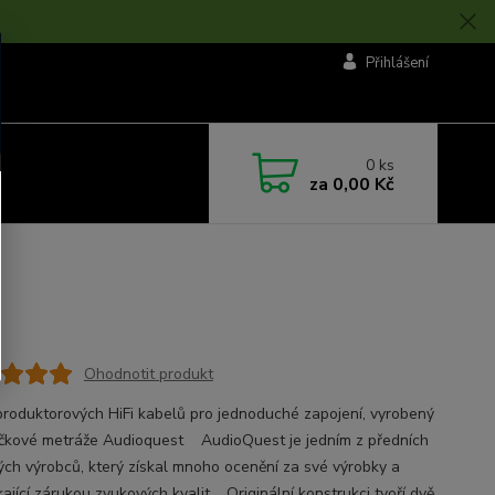
Přihlášení
0
ks
za
0,00 Kč
Ohodnotit produkt
produktorových HiFi kabelů pro jednoduché zapojení, vyrobený
čkové metráže Audioquest AudioQuest je jedním z předních
ých výrobců, který získal mnoho ocenění za své výrobky a
kající zárukou zvukových kvalit. Originální konstrukci tvoří dvě