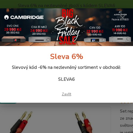
Sleva 6% na nezlevněné zboží s kódem SLEVA6
..
KONTAKTY
O NÁS
POPTÁVKA ZBOŽÍ - KALKULACE
Hledat
Sleva 6%
Slevový kód -6% na nezlevněný sortiment v obchodě:
říslušenství
AQ 646-2SG (2m)
SLEVA6
646-2SG (2m)
Zavřít
 ZDARMA
Set re
ze zna
světov
je vyni