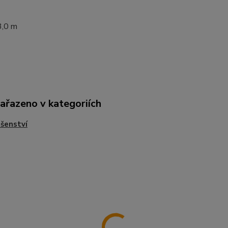
3,0 m
zařazeno v kategoriích
ušenství