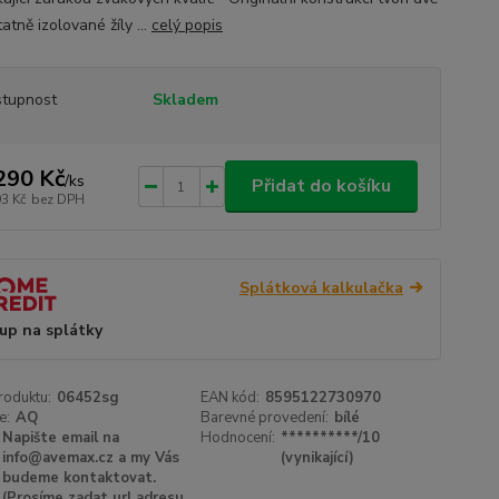
tně izolované žíly ...
celý popis
tupnost
Skladem
290 Kč
/
ks
Přidat do košíku
93 Kč
bez DPH
Splátková kalkulačka
up na splátky
roduktu:
06452sg
EAN kód:
8595122730970
e:
AQ
Barevné provedení:
bílé
Napište email na
Hodnocení:
**********/10
info@avemax.cz a my Vás
(vynikající)
budeme kontaktovat.
(Prosíme zadat url adresu