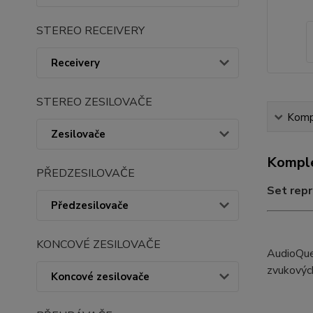
STEREO RECEIVERY
Receivery
STEREO ZESILOVAČE
Kompl
Zesilovače
Komple
PŘEDZESILOVAČE
Set repr
Předzesilovače
KONCOVÉ ZESILOVAČE
AudioQues
zvukových
Koncové zesilovače