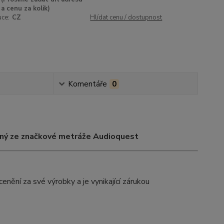
a cenu za kolik)
uce:
CZ
Hlídat cenu / dostupnost
Komentáře
0
ený ze značkové metráže Audioquest
nění za své výrobky a je vynikající zárukou