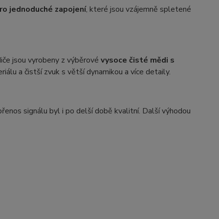
ro jednoduché zapojení
, které jsou vzájemně spletené
če jsou vyrobeny z výběrové
vysoce čisté mědi s
álu a čistší zvuk s větší dynamikou a více detaily.
přenos signálu byl i po delší době kvalitní. Další výhodou