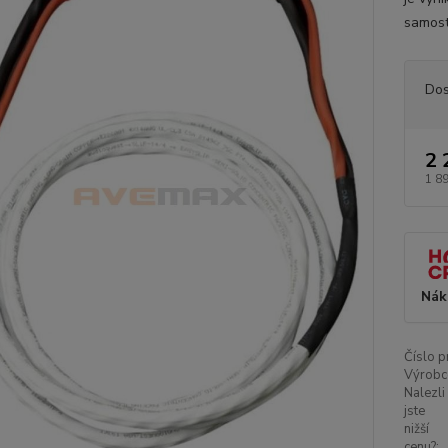
samosta
Dos
2 
1 8
Nák
Číslo p
Výrobc
Nalezli
jste
nižší
cenu?: