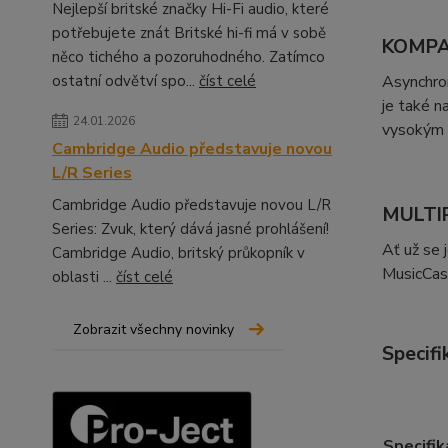
Nejlepší britské značky Hi-Fi audio, které
potřebujete znát Britské hi-fi má v sobě
KOMPA
něco tichého a pozoruhodného. Zatímco
ostatní odvětví spo...
číst celé
Asynchron
je také n
24.01.2026
vysokým 
Cambridge Audio představuje novou
L/R Series
Cambridge Audio představuje novou L/R
MULTI
Series: Zvuk, který dává jasné prohlášení!
Ať už se 
Cambridge Audio, britský průkopník v
MusicCast
oblasti ...
číst celé
Zobrazit všechny novinky
Specifi
Specifik