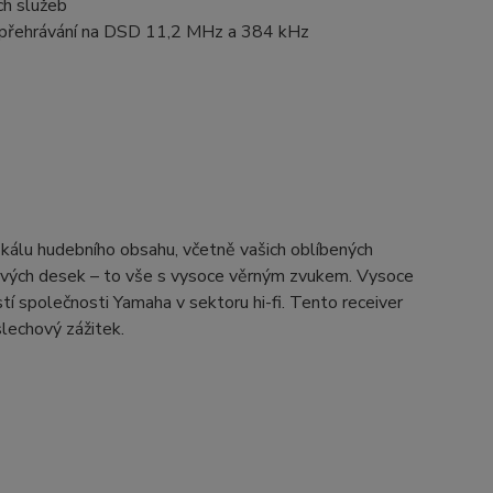
ch služeb
í přehrávání na DSD 11,2 MHz a 384 kHz
kálu hudebního obsahu, včetně vašich oblíbených
lových desek – to vše s vysoce věrným zvukem. Vysoce
í společnosti Yamaha v sektoru hi-fi. Tento receiver
slechový zážitek.