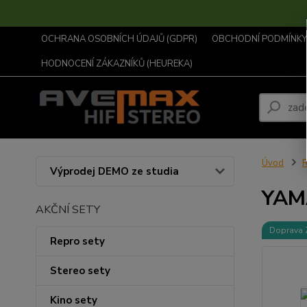
OCHRANA OSOBNÍCH ÚDAJŮ (GDPR)
OBCHODNÍ PODMÍNKY .
HODNOCENÍ ZÁKAZNÍKŮ (HEUREKA)
Úvod
R
Výprodej DEMO ze studia
YAM
AKČNÍ SETY
Doprava
Repro sety
Stereo sety
Kino sety