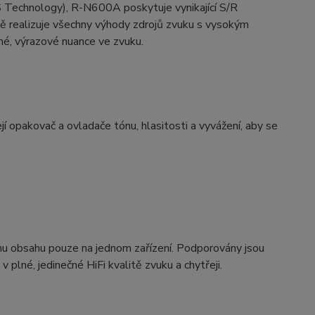
chnology), R-N600A poskytuje vynikající S/R
ě realizuje všechny výhody zdrojů zvuku s vysokým
mné, výrazové nuance ve zvuku.
jí opakovač a ovladače tónu, hlasitosti a vyvážení, aby se
mu obsahu pouze na jednom zařízení. Podporovány jsou
plné, jedinečné HiFi kvalitě zvuku a chytřeji.