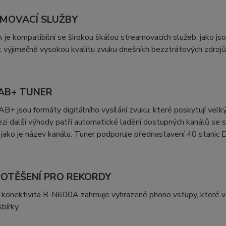
MOVACÍ SLUŽBY
e kompatibilní se širokou škálou streamovacích služeb, jako js
 výjimečně vysokou kvalitu zvuku dnešních bezztrátových zdrojů
AB+ TUNER
+ jsou formáty digitálního vysílání zvuku, které poskytují velk
zi další výhody patří automatické ladění dostupných kanálů se
, jako je název kanálu. Tuner podporuje přednastavení 40 stani
POTĚŠENÍ PRO REKORDY
konektivita R-N600A zahrnuje vyhrazené phono vstupy, které vá
bírky.