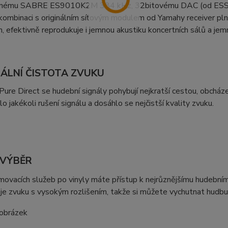
vnému SABRE ES9010K2M 384 kHz, 32bitovému DAC (od ESS Te
kombinaci s originálním síťovým modulem od Yamahy receiver pln
m, efektivně reprodukuje i jemnou akustiku koncertních sálů a je
ÁLNÍ ČISTOTA ZVUKU
Pure Direct se hudební signály pohybují nejkratší cestou, obcháze
lo jakékoli rušení signálu a dosáhlo se nejčistší kvality zvuku.
 VÝBĚR
ovacích služeb po vinyly máte přístup k nejrůznějšímu hudební
je zvuku s vysokým rozlišením, takže si můžete vychutnat hudbu v 