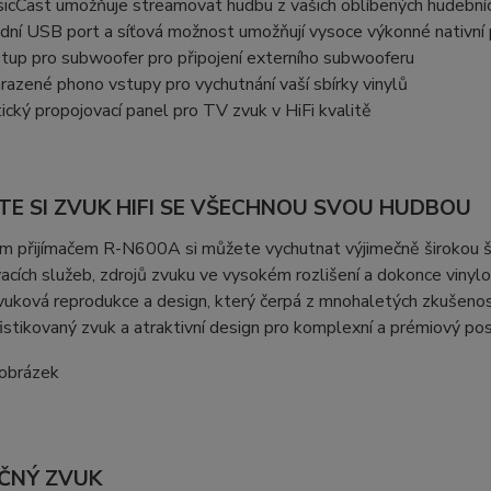
icCast umožňuje streamovat hudbu z vašich oblíbených hudební
dní USB port a síťová možnost umožňují vysoce výkonné nativn
tup pro subwoofer pro připojení externího subwooferu
razené phono vstupy pro vychutnání vaší sbírky vinylů
ický propojovací panel pro TV zvuk v HiFi kvalitě
JTE SI ZVUK HIFI SE VŠECHNOU SVOU HUDBOU
ým přijímačem R-N600A si můžete vychutnat výjimečně širokou š
cích služeb, zdrojů zvuku ve vysokém rozlišení a dokonce viny
zvuková reprodukce a design, který čerpá z mnohaletých zkušenost
fistikovaný zvuk a atraktivní design pro komplexní a prémiový po
ČNÝ ZVUK