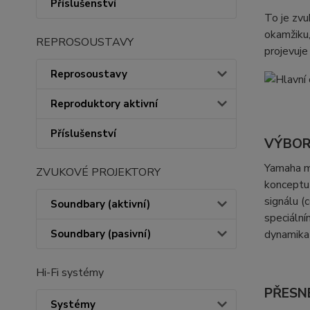
Příslušenství
To je zvu
okamžiku,
REPROSOUSTAVY
projevuje
Reprosoustavy
Reproduktory aktivní
Příslušenství
VÝBOR
Yamaha má
ZVUKOVÉ PROJEKTORY
konceptu 
signálu (
Soundbary (aktivní)
speciální
Soundbary (pasivní)
dynamika
Hi-Fi systémy
PŘESN
Systémy