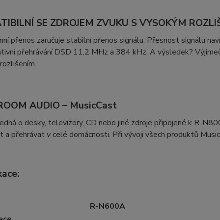
TIBILNÍ SE ZDROJEM ZVUKU S VYSOKÝM ROZLI
ní přenos zaručuje stabilní přenos signálu. Přesnost signálu na
ativní přehrávání DSD 11,2 MHz a 384 kHz. A výsledek? Výjimečně
rozlišením.
ROOM AUDIO – MusicCast
jedná o desky, televizory, CD nebo jiné zdroje připojené k R-N80
 a přehrávat v celé domácnosti. Při vývoji všech produktů MusicC
kace:
R-N600A
ace