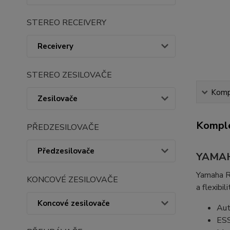
STEREO RECEIVERY
Receivery
STEREO ZESILOVAČE
Kompl
Zesilovače
Komple
PŘEDZESILOVAČE
Předzesilovače
YAMAH
Yamaha R-
KONCOVÉ ZESILOVAČE
a flexibil
Koncové zesilovače
Aut
ESS