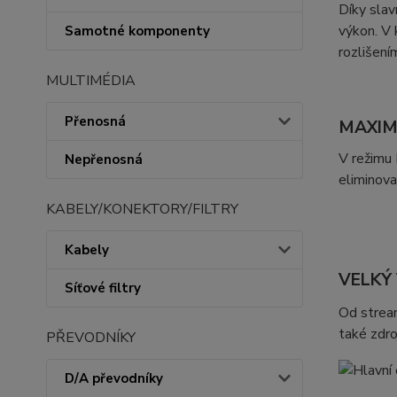
Díky sla
výkon. V 
Samotné komponenty
rozlišení
MULTIMÉDIA
Přenosná
MAXIM
V režimu 
Nepřenosná
eliminova
KABELY/KONEKTORY/FILTRY
Kabely
VELKÝ
Síťové filtry
Od stream
také zdro
PŘEVODNÍKY
D/A převodníky