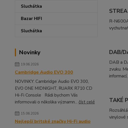
Sluchátka
STREA
Bazar HIFI
R-N600A j
vychutnat
Sluchátka
Novinky
DAB/D
DAB a DAB
19.06.2026
zvuku. Me
Cambridge Audio EVO 300
informací
NOVINKY: Cambridge Audio EVO 300,
EVO ONE MIDNIGHT, RUARK R710 CD
Hi-Fi Console Rádi bychom Vás
TAKÉ 
informovali o několika významn...
číst celé
Rozsáhlá 
15.06.2026
vinylové s
Nejlepší britské značky Hi-Fi audio