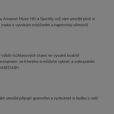
ou Amazon Music HD a Spotify, což vám umožní plně si
 zvuku s vysokým rozlišením a naprostou věrností.
ý výběr rozhlasových stanic ve vysoké kvalitě
 seznamem, ze kterého si můžete vybrat, a zobrazením
c DAB/DAB+.
m umožní připojit gramofon a vychutnat si hudbu z vaší