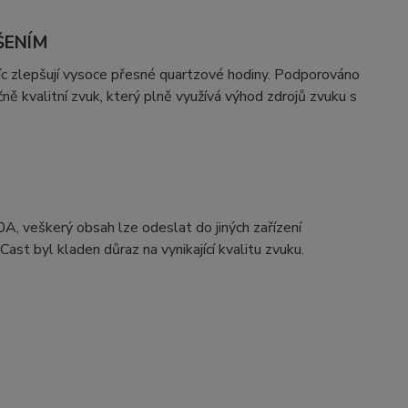
ŠENÍM
víc zlepšují vysoce přesné quartzové hodiny. Podporováno
 kvalitní zvuk, který plně využívá výhod zdrojů zvuku s
0A, veškerý obsah lze odeslat do jiných zařízení
ast byl kladen důraz na vynikající kvalitu zvuku.