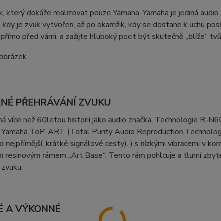
k, který dokáže realizovat pouze Yamaha. Yamaha je jediná audio 
 kdy je zvuk vytvořen, až po okamžik, kdy se dostane k uchu pos
 přímo před vámi, a zažijte hluboký pocit být skutečně „blíže“ t
NÉ PŘEHRÁVÁNÍ ZVUKU
 více než 60letou historii jako audio značka. Technologie R-N
Yamaha ToP-ART (Total Purity Audio Reproduction Technology), 
co nejpřímější, krátké signálové cesty). ) s nízkými vibracemi v
m resinovým rámem „Art Base“. Tento rám pohlcuje a tlumí zbyte
 zvuku.
É A VÝKONNÉ