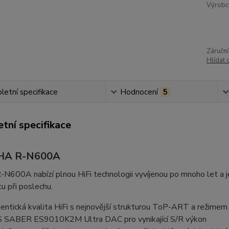
Výrobc
Záruční
Hlídat 
etní specifikace
Hodnocení
5
tní specifikace
A R-N600A
N600A nabízí plnou HiFi technologii vyvíjenou po mnoho let a j
itu při poslechu.
entická kvalita HiFi s nejnovější strukturou ToP-ART a režimem
 SABER ES9010K2M Ultra DAC pro vynikající S/R výkon