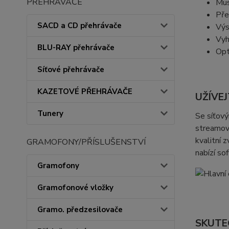
PŘEHRÁVAČE
Mus
Pře
SACD a CD přehrávače
Výs
Vyh
BLU-RAY přehrávače
Opt
Síťové přehrávače
KAZETOVÉ PŘEHRÁVAČE
UŽÍVE
Tunery
Se síťov
streamova
kvalitní 
GRAMOFONY/PŘÍSLUŠENSTVÍ
nabízí so
Gramofony
Gramofonové vložky
Gramo. předzesilovače
SKUTE