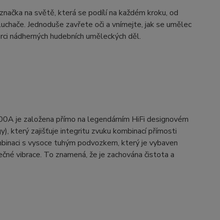
značka na světě, která se podílí na každém kroku, od
luchače. Jednoduše zavřete oči a vnímejte, jak se umělec
vůrci nádherných hudebních uměleckých děl.
600A je založena přímo na legendárním HiFi designovém
který zajišťuje integritu zvuku kombinací přímosti
 kombinaci s vysoce tuhým podvozkem, který je vybaven
čné vibrace. To znamená, že je zachována čistota a