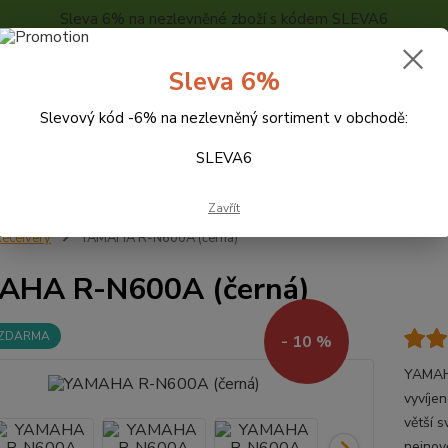
Sleva 6% na nezlevněné zboží s kódem SLEVA6
..
KONTAKTY
O NÁS
POPTÁVKA ZBOŽÍ - KALKULACE
Sleva 6%
Slevový kód -6% na nezlevněný sortiment v obchodě:
Hledat
SLEVA6
Zavřít
eceivery
YAMAHA R-N600A (černá)
AHA R-N600A (černá)
 ZDARMA
- 10 %
YAMAHA
vyvíje
větší s
nejnov