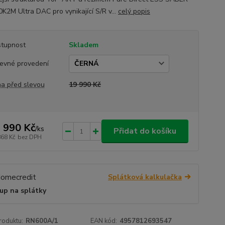
K2M Ultra DAC pro vynikající S/R v...
celý popis
tupnost
Skladem
evné provedení
a před slevou
19 990 Kč
 990 Kč
/
ks
Přidat do košíku
868 Kč
bez DPH
Splátková kalkulačka
up na splátky
roduktu:
RN600A/1
EAN kód:
4957812693547