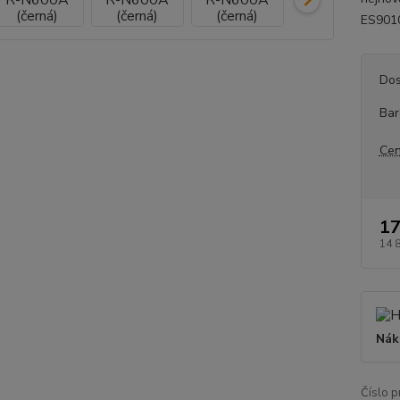
ES9010
Dos
Bar
Cen
17
14 
Nák
Číslo p