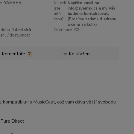
e:
YAMAHA
Nalezli
Napište email na
jste
info@avemax.cz a my Vás
nižší
budeme kontaktovat.
cenu?:
(Prosíme zadat url adresu
a cenu za kolik)
 doba:
24 měsíců
Distribuce:
CZ
cenu / dostupnost
Komentáře
2
Ke stažení
e kompatibilní s MusicCast, což vám dává větší svobodu
 Pure Direct