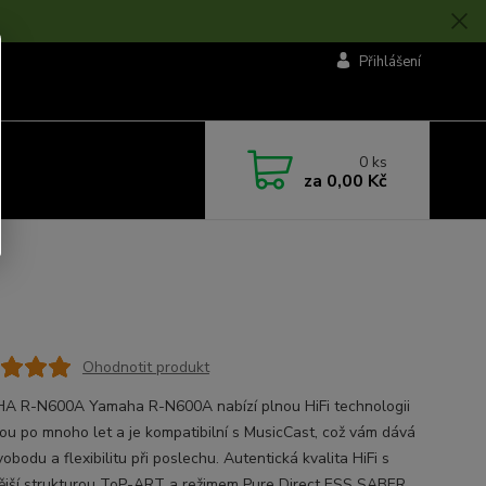
Přihlášení
0
ks
za
0,00 Kč
Ohodnotit produkt
 R-N600A Yamaha R-N600A nabízí plnou HiFi technologii
nou po mnoho let a je kompatibilní s MusicCast, což vám dává
vobodu a flexibilitu při poslechu. Autentická kvalita HiFi s
ější strukturou ToP-ART a režimem Pure Direct ESS SABER