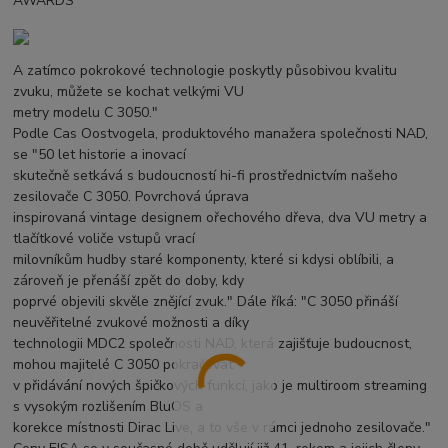
AWARDS
A zatímco pokrokové technologie poskytly působivou kvalitu
zvuku, můžete se kochat velkými VU
metry modelu C 3050."
Podle Cas Oostvogela, produktového manažera společnosti NAD,
se "50 let historie a inovací
skutečně setkává s budoucností hi-fi prostřednictvím našeho
zesilovače C 3050. Povrchová úprava
inspirovaná vintage designem ořechového dřeva, dva VU metry a
tlačítkové voliče vstupů vrací
milovníkům hudby staré komponenty, které si kdysi oblíbili, a
zároveň je přenáší zpět do doby, kdy
poprvé objevili skvěle znějící zvuk." Dále říká: "C 3050 přináší
neuvěřitelné zvukové možnosti a díky
technologii MDC2 společnosti NAD, která zajišťuje budoucnost,
mohou majitelé C 3050 pokračovat
v přidávání nových špičkových funkcí, jako je multiroom streaming
s vysokým rozlišením BluOS a
korekce místnosti Dirac Live, a to vše v rámci jednoho zesilovače."