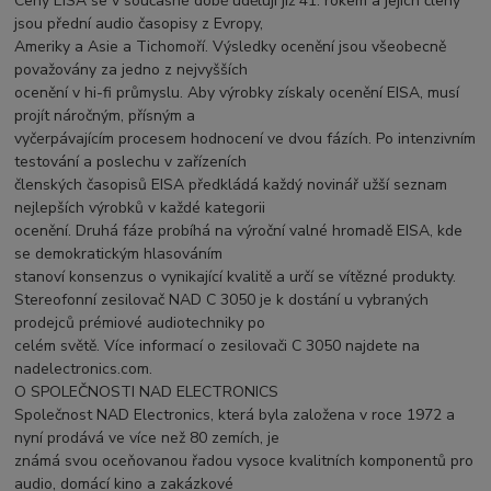
Ceny EISA se v současné době udělují již 41. rokem a jejich členy
jsou přední audio časopisy z Evropy,
Ameriky a Asie a Tichomoří. Výsledky ocenění jsou všeobecně
považovány za jedno z nejvyšších
ocenění v hi-fi průmyslu. Aby výrobky získaly ocenění EISA, musí
projít náročným, přísným a
vyčerpávajícím procesem hodnocení ve dvou fázích. Po intenzivním
testování a poslechu v zařízeních
členských časopisů EISA předkládá každý novinář užší seznam
nejlepších výrobků v každé kategorii
ocenění. Druhá fáze probíhá na výroční valné hromadě EISA, kde
se demokratickým hlasováním
stanoví konsenzus o vynikající kvalitě a určí se vítězné produkty.
Stereofonní zesilovač NAD C 3050 je k dostání u vybraných
prodejců prémiové audiotechniky po
celém světě. Více informací o zesilovači C 3050 najdete na
nadelectronics.com.
O SPOLEČNOSTI NAD ELECTRONICS
Společnost NAD Electronics, která byla založena v roce 1972 a
nyní prodává ve více než 80 zemích, je
známá svou oceňovanou řadou vysoce kvalitních komponentů pro
audio, domácí kino a zakázkové