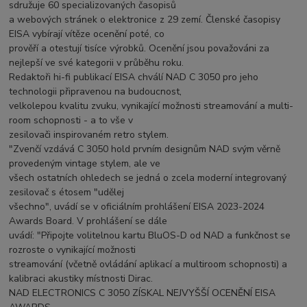
sdružuje 60 specializovaných časopisů
a webových stránek o elektronice z 29 zemí. Členské časopisy
EISA vybírají vítěze ocenění poté, co
prověří a otestují tisíce výrobků. Ocenění jsou považováni za
nejlepší ve své kategorii v průběhu roku.
Redaktoři hi-fi publikací EISA chválí NAD C 3050 pro jeho
technologii připravenou na budoucnost,
velkolepou kvalitu zvuku, vynikající možnosti streamování a multi-
room schopnosti - a to vše v
zesilovači inspirovaném retro stylem.
"Zvenčí vzdává C 3050 hold prvním designům NAD svým věrně
provedeným vintage stylem, ale ve
všech ostatních ohledech se jedná o zcela moderní integrovaný
zesilovač s étosem "udělej
všechno", uvádí se v oficiálním prohlášení EISA 2023-2024
Awards Board. V prohlášení se dále
uvádí: "Připojte volitelnou kartu BluOS-D od NAD a funkčnost se
rozroste o vynikající možnosti
streamování (včetně ovládání aplikací a multiroom schopnosti) a
kalibraci akustiky místnosti Dirac.
NAD ELECTRONICS C 3050 ZÍSKAL NEJVYŠŠÍ OCENĚNÍ EISA