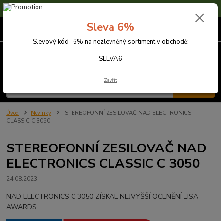
Sleva 6% na nezlevněné zboží s kódem SLEVA6
Sleva 6%
0
ks
za
0,00 Kč
Slevový kód -6% na nezlevněný sortiment v obchodě:
Menu
SLEVA6
Zavřít
Hledat
Úvod
Novinky
STEREOFONNÍ ZESILOVAČ NAD ELECTRONICS
CLASSIC C 3050
STEREOFONNÍ ZESILOVAČ NAD
ELECTRONICS CLASSIC C 3050
24.08.2023
NAD ELECTRONICS C 3050 ZÍSKAL NEJVYŠŠÍ OCENĚNÍ EISA
AWARDS