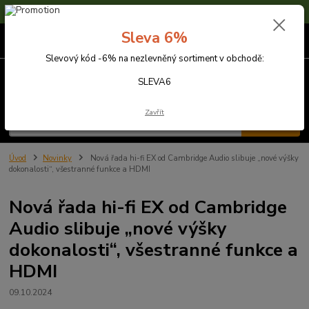
Sleva 6% na nezlevněné zboží s kódem SLEVA6
Sleva 6%
0
ks
za
0,00 Kč
Slevový kód -6% na nezlevněný sortiment v obchodě:
Menu
SLEVA6
Zavřít
Hledat
Úvod
Novinky
Nová řada hi-fi EX od Cambridge Audio slibuje „nové výšky
dokonalosti“, všestranné funkce a HDMI
Nová řada hi-fi EX od Cambridge
Audio slibuje „nové výšky
dokonalosti“, všestranné funkce a
HDMI
09.10.2024