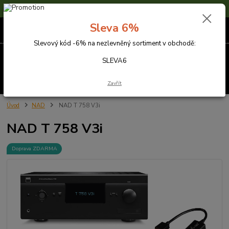
Sleva 6% na nezlevněné zboží s kódem SLEVA6
Sleva 6%
0
ks
za
0,00 Kč
Slevový kód -6% na nezlevněný sortiment v obchodě:
Menu
SLEVA6
Hledat
Zavřít
Úvod
NAD
NAD T 758 V3i
NAD T 758 V3i
Doprava ZDARMA