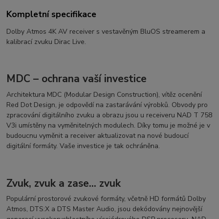
Kompletní specifikace
Dolby Atmos 4K AV receiver s vestavěným BluOS streamerem a
kalibrací zvuku Dirac Live.
MDC – ochrana vaší investice
Architektura MDC (Modular Design Construction), vítěz ocenění
Red Dot Design, je odpovědí na zastarávání výrobků. Obvody pro
zpracování digitálního zvuku a obrazu jsou u receiveru NAD T 758
V3i umístěny na vyměnitelných modulech. Díky tomu je možné je v
budoucnu vyměnit a receiver aktualizovat na nové budoucí
digitální formáty. Vaše investice je tak ochráněna.
Zvuk, zvuk a zase... zvuk
Populární prostorové zvukové formáty, včetně HD formátů Dolby
Atmos, DTS:X a DTS Master Audio, jsou dekódovány nejnovější