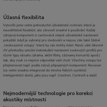
Úžasná flexibilita
Vytvořili jsme velmi jednoduché uživatelské rozhraní, které je
neuvěřitelně flexibilní, ale zároveň snadné k používání. Každý
zdrojový komponent si zachovává stejné uživatelské nastavení
pokaždé, když je vybraný pro sledování a nejsou zde také žádné
„neobsazené vstupy“, které by vás mohly mást. Navíc vám šikovné
AV předvolby umožní individuální nastavení zvukových profilů pro
různé typy obsahu (drama, akční filmy, záznamy koncertů apod.)
tak, aby zvuk co nejvíce odpovídal vaší chuti. Všechny vstupy lze
přejmenovat např. podle názvů připojených komponent. Receiver
lze velmi snadno integrovat do mnoha řídících systémů
inteligentních domů, jako jsou např. Crestron, Control4 a další.
Nejmodernější technologie pro korekci
akustiky místnosti