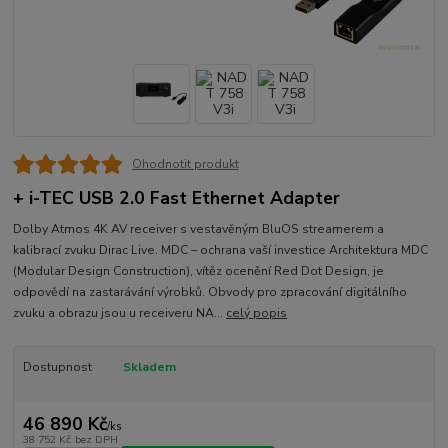
Ohodnotit produkt
+ i-TEC USB 2.0 Fast Ethernet Adapter
Dolby Atmos 4K AV receiver s vestavěným BluOS streamerem a
kalibrací zvuku Dirac Live. MDC – ochrana vaší investice Architektura MDC
(Modular Design Construction), vítěz ocenění Red Dot Design, je
odpovědí na zastarávání výrobků. Obvody pro zpracování digitálního
zvuku a obrazu jsou u receiveru NA...
celý popis
Dostupnost
Skladem
46 890 Kč
/
ks
38 752 Kč
bez DPH