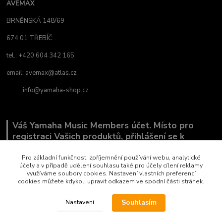
AVEMAX
BRNĚNSKÁ 148/69
674 01 TŘEBÍČ
tel.: +420 604 342 165
email:
avemax@atlas.cz
info@yamaha-shop.cz
Váš Yamaha Music Members účet. Místo pro
registraci Vašich produktů, přihlášení se k
odběru novinek a místo, kde nám můžete sdělit,
co Vás zajímá.
Pro základní funkčnost, zpříjemnění používání webu, analytické
účely a v případě udělení souhlasu také pro účely cílení reklamy
využíváme soubory cookies. Nastavení vlastních preferencí
cookies můžete kdykoli upravit odkazem ve spodní části stránek.
Souhlasím
Nastavení