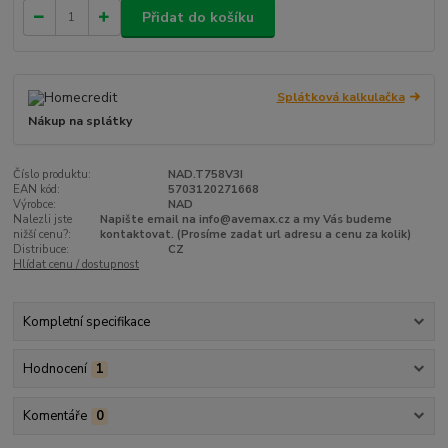
Přidat do košíku
Splátková kalkulačka
Nákup na splátky
Číslo produktu:
NAD.T758V3I
EAN kód:
5703120271668
Výrobce:
NAD
Nalezli jste
Napište email na info@avemax.cz a my Vás budeme
nižší cenu?:
kontaktovat. (Prosíme zadat url adresu a cenu za kolik)
Distribuce:
CZ
Hlídat cenu / dostupnost
Kompletní specifikace
Hodnocení
1
Komentáře
0