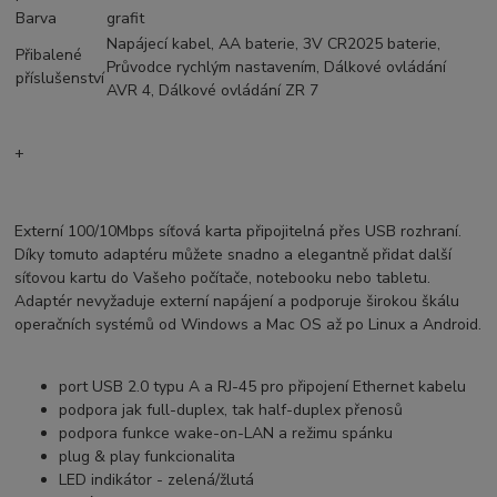
Barva
grafit
Napájecí kabel, AA baterie, 3V CR2025 baterie,
Přibalené
Průvodce rychlým nastavením, Dálkové ovládání
příslušenství
AVR 4, Dálkové ovládání ZR 7
+
Externí 100/10Mbps síťová karta připojitelná přes USB rozhraní.
Díky tomuto adaptéru můžete snadno a elegantně přidat další
síťovou kartu do Vašeho počítače, notebooku nebo tabletu.
Adaptér nevyžaduje externí napájení a podporuje širokou škálu
operačních systémů od Windows a Mac OS až po Linux a Android.
port USB 2.0 typu A a RJ-45 pro připojení Ethernet kabelu
podpora jak full-duplex, tak half-duplex přenosů
podpora funkce wake-on-LAN a režimu spánku
plug & play funkcionalita
LED indikátor - zelená/žlutá