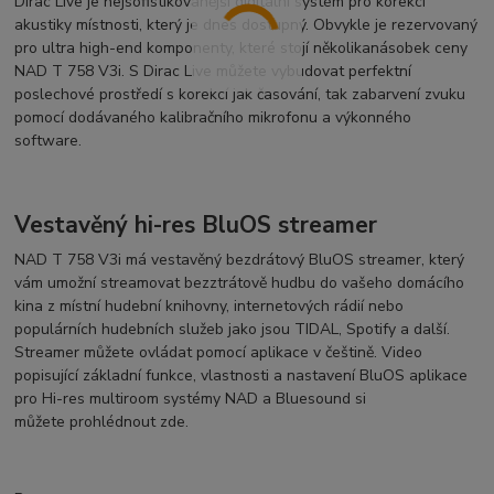
Dirac Live je nejsofistikovanější digitální systém pro korekci
akustiky místnosti, který je dnes dostupný. Obvykle je rezervovaný
pro ultra high-end komponenty, které stojí několikanásobek ceny
NAD T 758 V3i. S Dirac Live můžete vybudovat perfektní
poslechové prostředí s korekcí jak časování, tak zabarvení zvuku
pomocí dodávaného kalibračního mikrofonu a výkonného
software.
Vestavěný hi-res BluOS streamer
NAD T 758 V3i má vestavěný bezdrátový BluOS streamer, který
vám umožní streamovat bezztrátově hudbu do vašeho domácího
kina z místní hudební knihovny, internetových rádií nebo
populárních hudebních služeb jako jsou TIDAL, Spotify a další.
Streamer můžete ovládat pomocí aplikace v češtině. Video
popisující základní funkce, vlastnosti a nastavení BluOS aplikace
pro Hi-res multiroom systémy NAD a Bluesound si
můžete prohlédnout zde.