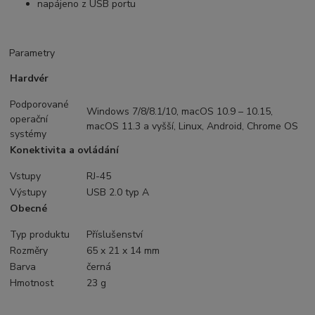
napájeno z USB portu
Parametry
Hardvér
Podporované
Windows 7/8/8.1/10, macOS 10.9 – 10.15,
operační
macOS 11.3 a vyšší, Linux, Android, Chrome OS
systémy
Konektivita a ovládání
Vstupy
RJ-45
Výstupy
USB 2.0 typ A
Obecné
Typ produktu
Příslušenství
Rozměry
65 x 21 x 14 mm
Barva
černá
Hmotnost
23 g