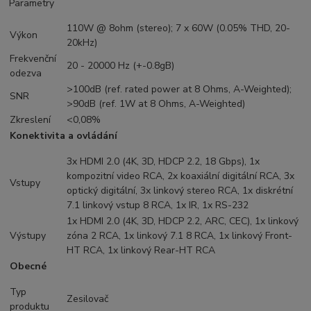
Parametry
110W @ 8ohm (stereo); 7 x 60W (0.05% THD, 20-
Výkon
20kHz)
Frekvenční
20 - 20000 Hz (+-0.8gB)
odezva
>100dB (ref. rated power at 8 Ohms, A-Weighted);
SNR
>90dB (ref. 1W at 8 Ohms, A-Weighted)
Zkreslení
<0,08%
Konektivita a ovládání
3x HDMI 2.0 (4K, 3D, HDCP 2.2, 18 Gbps), 1x
kompozitní video RCA, 2x koaxiální digitální RCA, 3x
Vstupy
optický digitální, 3x linkový stereo RCA, 1x diskrétní
7.1 linkový vstup 8 RCA, 1x IR, 1x RS-232
1x HDMI 2.0 (4K, 3D, HDCP 2.2, ARC, CEC), 1x linkový
Výstupy
zóna 2 RCA, 1x linkový 7.1 8 RCA, 1x linkový Front-
HT RCA, 1x linkový Rear-HT RCA
Obecné
Typ
Zesilovač
produktu