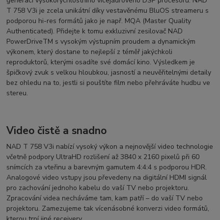
generací vysokorychlostního vícejádrového DSP procesoru. NAD
T 758 V3i je zcela unikátní díky vestavěnému BluOS streameru s
podporou hi-res formátů jako je např. MQA (Master Quality
Authenticated). Přidejte k tomu exkluzivní zesilovač NAD
PowerDriveTM s vysokým výstupním proudem a dynamickým
výkonem, který dostane to nejlepší z téměř jakýchkoli
reproduktorů, kterými osadíte své domácí kino. Výsledkem je
špičkový zvuk s velkou hloubkou, jasností a neuvěřitelnými detaily
bez ohledu na to, jestli si pouštíte film nebo přehráváte hudbu ve
stereu.
Video čistě a snadno
NAD T 758 V3i nabízí vysoký výkon a nejnovější video technologie
včetně podpory UltraHD rozlišení až 3840 x 2160 pixelů při 60
snímcích za vteřinu a barevným gamutem 4:4:4 s podporou HDR.
Analogové video vstupy jsou převedeny na digitální HDMI signál
pro zachování jednoho kabelu do vaší TV nebo projektoru.
Zpracování videa necháváme tam, kam patří – do vaší TV nebo
projektoru. Zamezujeme tak vícenásobné konverzi video formátů,
kterou trpí jiné receivery.