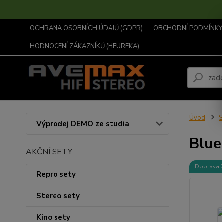
OCHRANA OSOBNÍCH ÚDAJŮ (GDPR)
OBCHODNÍ PODMÍNKY .
HODNOCENÍ ZÁKAZNÍKŮ (HEUREKA)
Úvod
S
Výprodej DEMO ze studia
Blue
AKČNÍ SETY
Doprava
Repro sety
Stereo sety
Kino sety