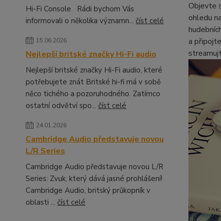
Objevte s
Hi-Fi Console Rádi bychom Vás
ohledu na
informovali o několika významn...
číst celé
hudebních
a připojt
15.06.2026
streamuj
Nejlepší britské značky Hi-Fi audio
Nejlepší britské značky Hi-Fi audio, které
potřebujete znát Britské hi-fi má v sobě
něco tichého a pozoruhodného. Zatímco
ostatní odvětví spo...
číst celé
24.01.2026
Cambridge Audio představuje novou
L/R Series
Cambridge Audio představuje novou L/R
Series: Zvuk, který dává jasné prohlášení!
Cambridge Audio, britský průkopník v
oblasti ...
číst celé