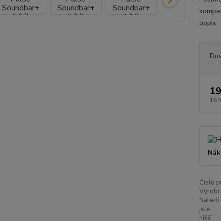
kompat
popis
Dos
19
16 
Nák
Číslo p
Výrobc
Nalezli
jste
nižší