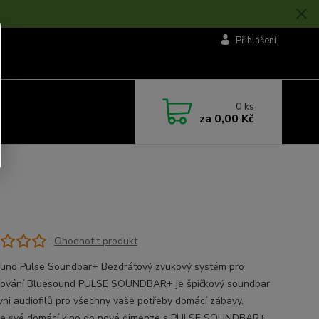
Přihlášení
0
ks
za
0,00 Kč
Ohodnotit produkt
und Pulse Soundbar+ Bezdrátový zvukový systém pro
ování Bluesound PULSE SOUNDBAR+ je špičkový soundbar
vni audiofilů pro všechny vaše potřeby domácí zábavy.
e své domácí kino do nové dimenze s PULSE SOUNDBAR+,