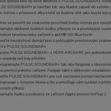
své domácí kino do nové dimenze s PULSE SOUNDBAR+, kompati
SE SOUNDBAR+ je navržen tak, aby hladce zapadl do vašeho stáv
 Atmos s přesností, díky které se budete cítit, jako byste byli p
hte se ponořit do zvukového prostředí Dolby Atmos pro vylepš
eamujte oblíbené hudební služby, připojte se a procházejte osob
éhokoli telefonu nebo zařízení s aptX® HD Bluetooth
vořte
bezdrátové domácí kino
s pohlcujícím prostorovým zvuke
EX
k PULSE SOUNDBAR+
pojte PULSE SOUNDBAR+ s HDMI ARC/eARC pro jednoduché při
k snadněji než kdy předtím
rogramujte PULSE SOUNDBAR+ tak, aby fungoval s libovolným I
ku pomocí jednoho zařízení. Funguje také s
dálkovým ovladačem
aďte PULSE SOUNDBAR+ pro své nastavení pomocí nastavitelný
lupracuje s
Amazon Alexa a Siri a
umožňuje vám ovládat a přehr
sových příkazů
eamujte hudbu a podcasty ze zařízení Apple pomocí AirPlay 2