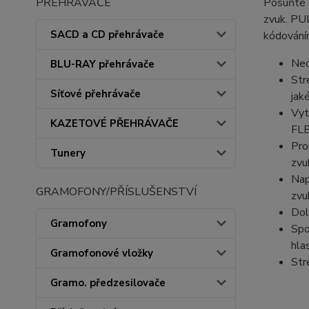
PŘEHRÁVAČE
Posuňte 
zvuk. PUL
SACD a CD přehrávače
kódováním
Nec
BLU-RAY přehrávače
Str
Síťové přehrávače
jak
Vyt
KAZETOVÉ PŘEHRÁVAČE
FL
Pro
Tunery
zvu
Nap
GRAMOFONY/PŘÍSLUŠENSTVÍ
zvu
Dol
Gramofony
Spo
hla
Gramofonové vložky
Str
Gramo. předzesilovače