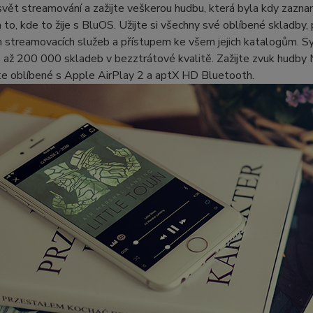
vět streamování a zažijte veškerou hudbu, která byla kdy zazna
 to, kde to žije s BluOS. Užijte si všechny své oblíbené skladby
 streamovacích služeb a přístupem ke všem jejich katalogům. Sy
e až 200 000 skladeb v bezztrátové kvalitě. Zažijte zvuk hudby 
te oblíbené s Apple AirPlay 2 a aptX HD Bluetooth.