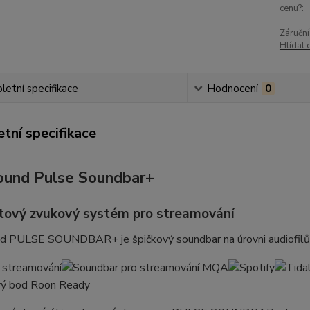
cenu?:
Záruční
Hlídat 
etní specifikace
Hodnocení
0
tní specifikace
ound Pulse Soundbar+
tový zvukový systém pro streamování
d PULSE SOUNDBAR+ je špičkový soundbar na úrovni audiofilů 