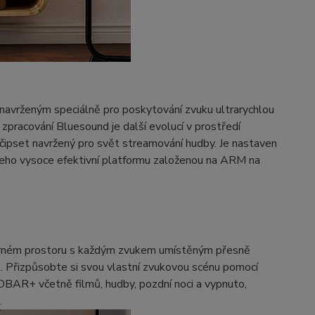
rženým speciálně pro poskytování zvuku ultrarychlou
 zpracování Bluesound je další evolucí v prostředí
 čipset navržený pro svět streamování hudby. Je nastaven
jeho vysoce efektivní platformu založenou na ARM na
rném prostoru s každým zvukem umístěným přesně
ot. Přizpůsobte si svou vlastní zvukovou scénu pomocí
BAR+ včetně filmů, hudby, pozdní noci a vypnuto,
.