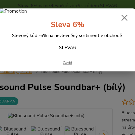
Sleva 6% na nezlevněné zboží s kódem SLEVA6
..
KONTAKTY
O NÁS
POPTÁVKA ZBOŽÍ - KALKULACE
Sleva 6%
Slevový kód -6% na nezlevněný sortiment v obchodě:
Hledat
SLEVA6
Zavřít
oundbary (aktivní)
Bluesound Pulse Soundbar+ (bílý)
sound Pulse Soundbar+ (bílý)
 ZDARMA
Blueso
stream
na úro
Posuňt