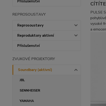
Příslušenství
CÍTÍT
PULSE SOU
REPROSOUSTAVY
pohyblivé
vysoké f
Reprosoustavy
a emocemi
Reproduktory aktivní
Příslušenství
ZVUKOVÉ PROJEKTORY
Soundbary (aktivní)
JBL
SENNHEISER
YAMAHA