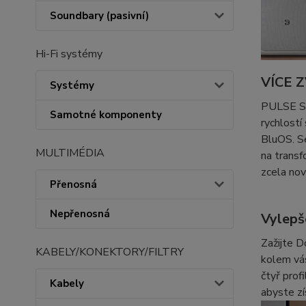
Soundbary (pasivní)
Hi-Fi systémy
VÍCE 
Systémy
PULSE SO
Samotné komponenty
rychlostí
BluOS. Se
MULTIMÉDIA
na transf
zcela nov
Přenosná
Nepřenosná
Vylep
Zažijte 
KABELY/KONEKTORY/FILTRY
kolem vás
čtyř prof
Kabely
abyste z