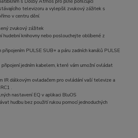
bilním s Dolby Atmos pro plně pohlcující
ajícího televizoru a vylepšil zvukový zážitek s
římo v centru dění.
ený zvukový zážitek
ní hudební knihovny nebo poslouchejte oblíbené z
m připojením
PULSE SUB+
a páru zadních kanálů
PULSE
pojení jedním kabelem, které vám umožní ovládat
R dálkovým ovladačem pro ovládání vaší televize a
 RC1
.
ch nastavení EQ v aplikaci BluOS
ávat hudbu bez použití rukou pomocí jednoduchých