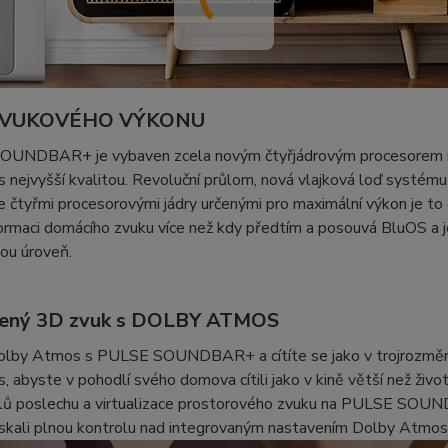
ZVUKOVÉHO VÝKONU
UNDBAR+ je vybaven zcela novým čtyřjádrovým procesorem nav
 s nejvyšší kvalitou. Revoluční průlom, nová vlajková loď systému
 čtyřmi procesorovými jádry určenými pro maximální výkon je to
ormaci domácího zvuku více než kdy předtím a posouvá BluOS a 
ou úroveň.
šený 3D zvuk s DOLBY ATMOS
Dolby Atmos s PULSE SOUNDBAR+ a cítíte se jako v trojrozmě
, abyste v pohodlí svého domova cítili jako v kině větší než živ
ilů poslechu a virtualizace prostorového zvuku na PULSE SOUND
ískali plnou kontrolu nad integrovaným nastavením Dolby Atmos