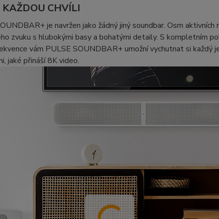
E KAŽDOU CHVÍLI
NDBAR+ je navržen jako žádný jiný soundbar. Osm aktivních rep
ho zvuku s hlubokými basy a bohatými detaily. S kompletním po
rekvence vám PULSE SOUNDBAR+ umožní vychutnat si každý jemný
, jaké přináší 8K video.