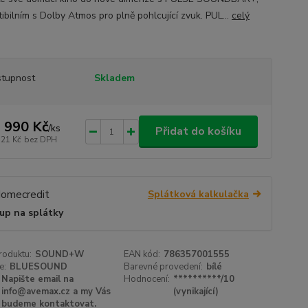
ibilním s Dolby Atmos pro plně pohlcující zvuk. PUL...
celý
tupnost
Skladem
 990 Kč
/
ks
Přidat do košíku
521 Kč
bez DPH
Splátková kalkulačka
up na splátky
roduktu:
SOUND+W
EAN kód:
786357001555
e:
BLUESOUND
Barevné provedení:
bílé
Napište email na
Hodnocení:
**********/10
info@avemax.cz a my Vás
(vynikající)
budeme kontaktovat.