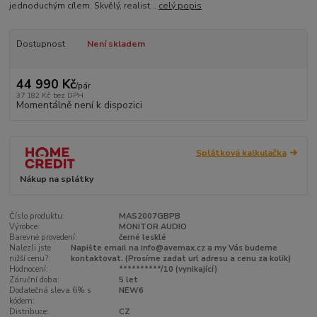
jednoduchým cílem. Skvělý, realist...
celý popis
Dostupnost
Není skladem
44 990 Kč
/
pár
37 182 Kč
bez DPH
Momentálně není k dispozici
Splátková kalkulačka
Nákup na splátky
Číslo produktu:
MAS2007GBPB
Výrobce:
MONITOR AUDIO
Barevné provedení:
černé lesklé
Nalezli jste
Napište email na info@avemax.cz a my Vás budeme
nižší cenu?:
kontaktovat. (Prosíme zadat url adresu a cenu za kolik)
Hodnocení:
**********/10 (vynikající)
Záruční doba:
5 let
Dodatečná sleva 6% s
NEW6
kódem:
Distribuce:
CZ