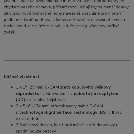
jasanu – vám umožní dokonale integrovat vaše reproduktory se
zbytkem vašeho domova, přičemž rozdíl dělají i ty nejmenší doteky,
jako jsou nové tvarované nohy navržené speciálně pro moderní
podlahy z tvrdého dřeva. a koberce. Možná si nevšimnete všech
funkcí hned, ale můžete si být jisti, že jsme je všechny pečlivě
zvážili.
Klíčové vlastnosti
1 x 1" (25 mm)
C-CAM zlatý kopulovitý výškový
reproduktor
s vlnovodem II s
jednotným rozptylem
(UD)
pro realističtější zvuk
2 x 5¼" (134 mm) středobasový měnič C-CAM
s
technologií Rigid Surface Technology (RST) II
pro
extra čistotu
2,5pásmový design, kde horní měnič je středobasový a
spodní pouze basový