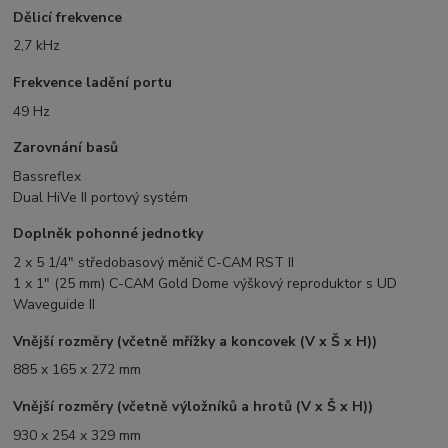
Dělicí frekvence
2,7 kHz
Frekvence ladění portu
49 Hz
Zarovnání basů
Bassreflex
Dual HiVe II portový systém
Doplněk pohonné jednotky
2 x 5 1/4" středobasový měnič C-CAM RST II
1 x 1" (25 mm) C-CAM Gold Dome výškový reproduktor s UD
Waveguide II
Vnější rozměry (včetně mřížky a koncovek (V x Š x H))
885 x 165 x 272 mm
Vnější rozměry (včetně výložníků a hrotů (V x Š x H))
930 x 254 x 329 mm