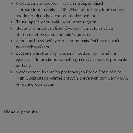
V souladu s proporcemi našich nejúspěšnějších
reproduktorů má Silver 200 7G malé rozměry, které se velmi
snadno hodí do každé moderní domácnosti.
To nejlepší z obou světů – velikost a výkon
Ideální pro malé až středně velké místnosti, ať už se
stereem nebo systémem domácího kina
Zadní port a vyladěný pro snadné umístění bez ovlivnění
zvukového výkonu
Zvýšená stabilita díky robustním podpěrným nohám a
výběru hrotů pro koberce nebo gumových nožiček pro tvrdé
podlahy
Výběr vysoce kvalitních povrchových úprav: Satin White,
High Gloss Black, včetně pravých dřevěných dýh Černý dub,
Přírodní ořech, Jasan
Video o produktu