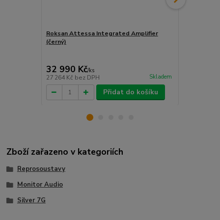
Roksan Attessa Integrated Amplifier
Roksan Atte
(černý)
(silver)
32 990 Kč
32 990 
/
ks
Skladem
27 264 Kč
bez DPH
27 264 Kč
be
Přidat do košíku
Zboží zařazeno v kategoriích
Reprosoustavy
Monitor Audio
Silver 7G