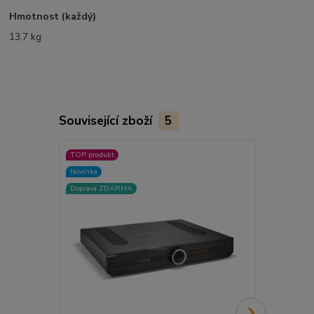
Hmotnost (každý)
13,7 kg
Související zboží
5
TOP produkt
TOP produkt
Novinka
Akce
Doprava ZDARMA
Novinka
Doprava ZD