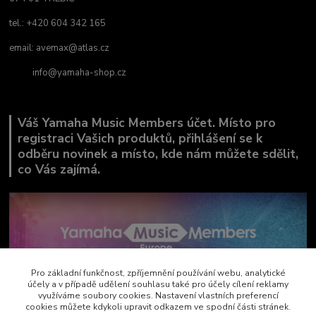
tel.: +420 604 342 165
email:
avemax@atlas.cz
info@yamaha-shop.cz
Váš Yamaha Music Members účet. Místo pro
registraci Vašich produktů, přihlášení se k
odběru novinek a místo, kde nám můžete sdělit,
co Vás zajímá.
Pro základní funkčnost, zpříjemnění používání webu, analytické
účely a v případě udělení souhlasu také pro účely cílení reklamy
využíváme soubory cookies. Nastavení vlastních preferencí
cookies můžete kdykoli upravit odkazem ve spodní části stránek.